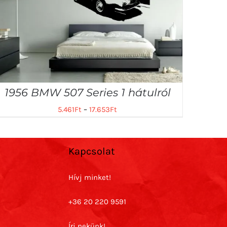
1956 BMW 507 Series 1 hátulról
5.461
Ft
–
17.653
Ft
Kapcsolat
Hívj minket!
+36 20 220 9591
Írj nekünk!