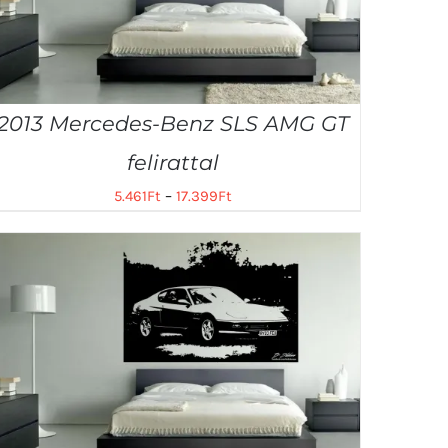
2013 Mercedes-Benz SLS AMG GT
felirattal
5.461
Ft
–
17.399
Ft