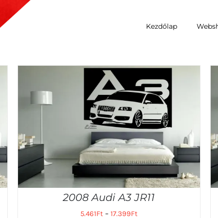
Kezdőlap
Webs
2008 Audi A3 JR11
5.461
Ft
–
17.399
Ft