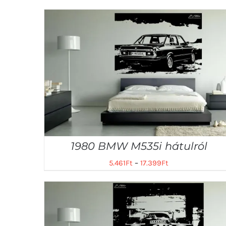
1980 BMW M535i hátulról
5.461
Ft
–
17.399
Ft