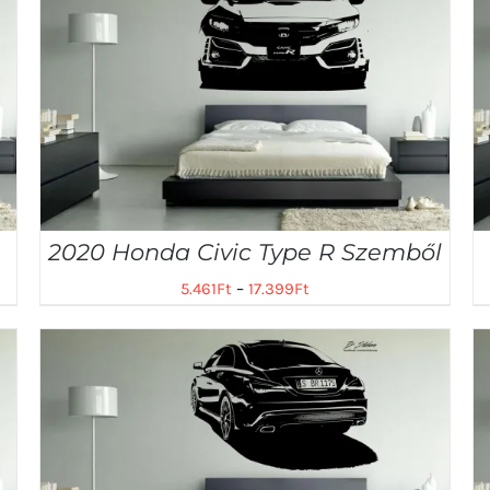
2020 Honda Civic Type R Szemből
5.461
Ft
–
17.399
Ft