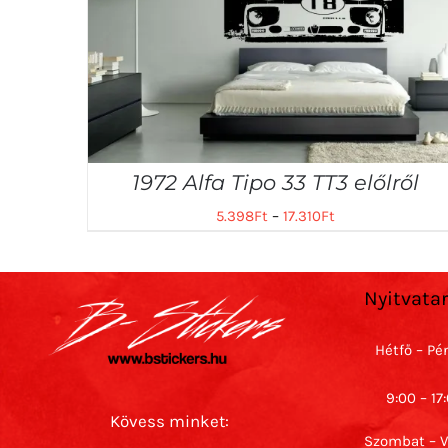
1972 Alfa Tipo 33 TT3 előlről
5.398
Ft
–
17.310
Ft
Nyitvata
Hétfő – Pé
9:00 – 17
Kövess minket:
Szombat – 