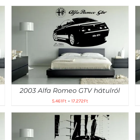
2003 Alfa Romeo GTV hátulról
5.461
Ft
–
17.272
Ft