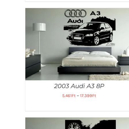
2003 Audi A3 8P
5.461
Ft
–
17.399
Ft