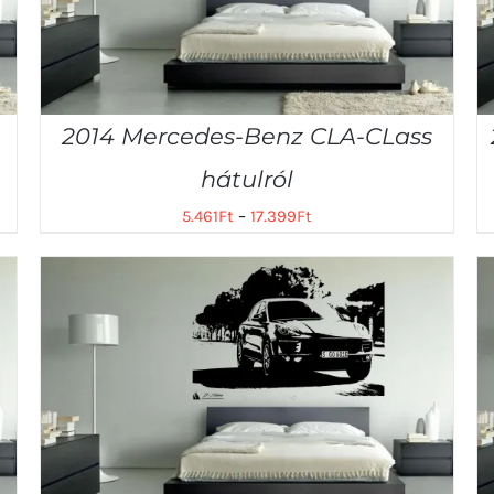
2014 Mercedes-Benz CLA-CLass
hátulról
5.461
Ft
–
17.399
Ft