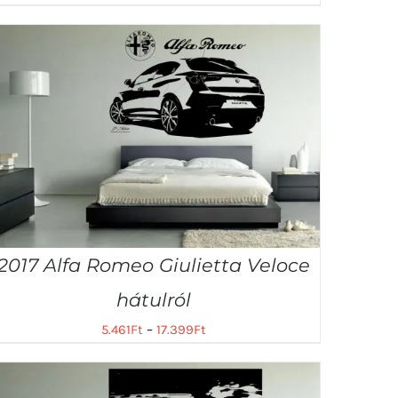
2017 Alfa Romeo Giulietta Veloce
hátulról
5.461
Ft
–
17.399
Ft