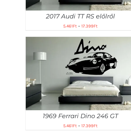
2017 Audi TT RS előlről
5.461
Ft
–
17.399
Ft
1969 Ferrari Dino 246 GT
5.461
Ft
–
17.399
Ft