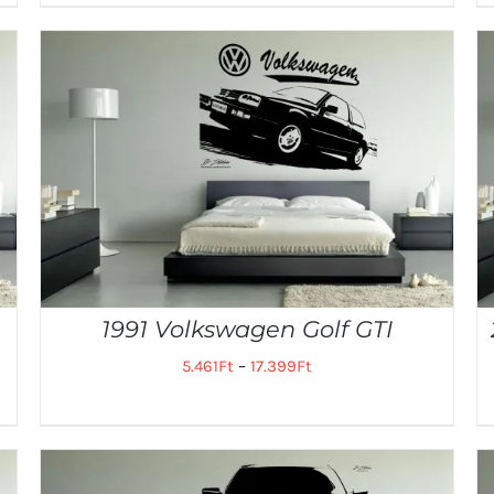
1991 Volkswagen Golf GTI
5.461
Ft
–
17.399
Ft