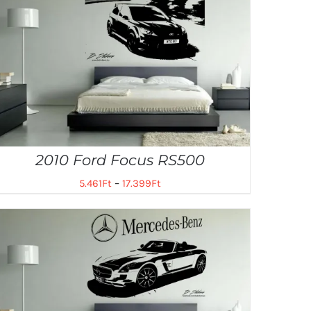
2010 Ford Focus RS500
5.461
Ft
–
17.399
Ft