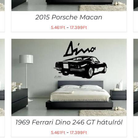
2015 Porsche Macan
5.461
Ft
–
17.399
Ft
1969 Ferrari Dino 246 GT hátulról
5.461
Ft
–
17.399
Ft