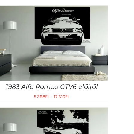
1983 Alfa Romeo GTV6 előlről
5.398
Ft
–
17.310
Ft