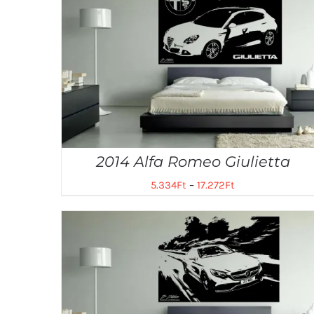
2014 Alfa Romeo Giulietta
5.334
Ft
–
17.272
Ft