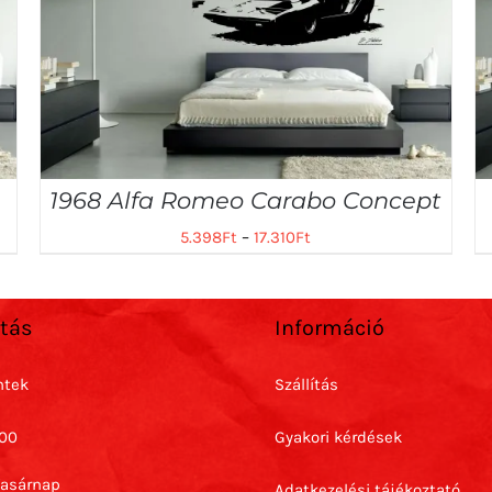
1968 Alfa Romeo Carabo Concept
5.398
Ft
–
17.310
Ft
rtás
Információ
ntek
Szállítás
:00
Gyakori kérdések
Vasárnap
Adatkezelési tájékoztató