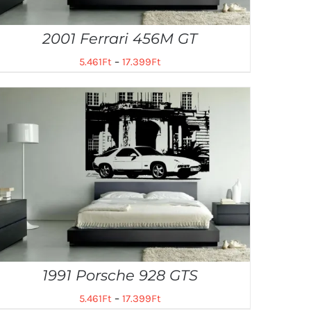
2001 Ferrari 456M GT
5.461
Ft
–
17.399
Ft
1991 Porsche 928 GTS
5.461
Ft
–
17.399
Ft