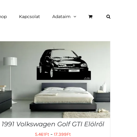
hop
Kapcsolat
Adataim
1991 Volkswagen Golf GTI Elölről
5.461
Ft
–
17.399
Ft