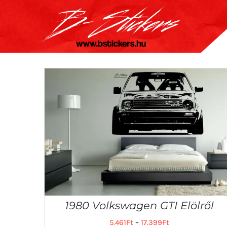
Kihagyás
1980 Volkswagen GTI Elölről
5.461
Ft
–
17.399
Ft