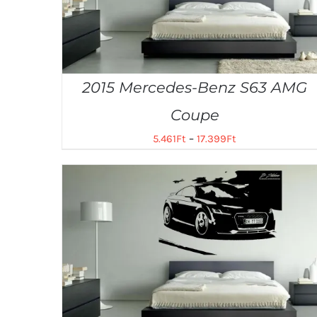
2015 Mercedes-Benz S63 AMG
Coupe
5.461
Ft
–
17.399
Ft