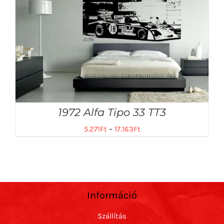
1972 Alfa Tipo 33 TT3
5.271
Ft
–
17.163
Ft
Információ
Szállítás