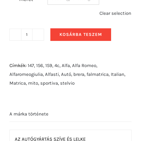
Clear selection
KOSÁRBA TESZEM
2014
Alfa
Romeo
Giulietta
Címkék:
147
,
156
,
159
,
4c
,
Alfa
,
Alfa Romeo
,
mennyiség
Alfaromeogiulia
,
Alfasti
,
Autó
,
brera
,
falmatrica
,
Italian
,
Matrica
,
mito
,
sportiva
,
stelvio
A márka története
AZ AUTÓGYÁRTÁS SZÍVE ÉS LELKE