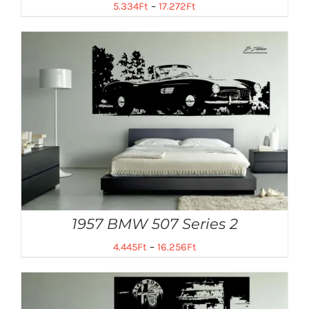
5.334
Ft
–
17.272
Ft
1957 BMW 507 Series 2
4.445
Ft
–
16.256
Ft