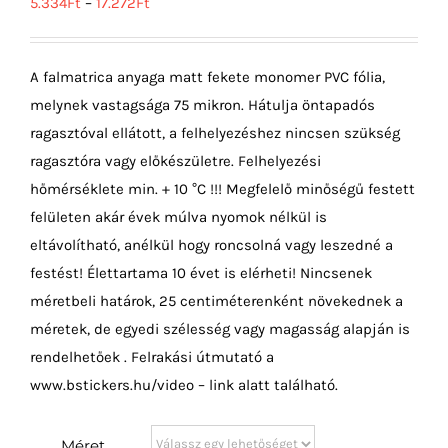
5.334
Ft
–
17.272
Ft
A falmatrica anyaga matt fekete monomer PVC fólia,
melynek vastagsága 75 mikron. Hátulja öntapadós
ragasztóval ellátott, a felhelyezéshez nincsen szükség
ragasztóra vagy előkészületre. Felhelyezési
hőmérséklete min. + 10 °C !!! Megfelelő minőségű festett
felületen akár évek múlva nyomok nélkül is
eltávolítható, anélkül hogy roncsolná vagy leszedné a
festést! Élettartama 10 évet is elérheti! Nincsenek
méretbeli határok, 25 centiméterenként növekednek a
méretek, de egyedi szélesség vagy magasság alapján is
rendelhetőek . Felrakási útmutató a
www.bstickers.hu/video – link alatt található.
Méret