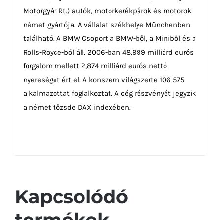
Motorgyár Rt.) autók, motorkerékpárok és motorok
német gyártója. A vállalat székhelye Münchenben
található. A BMW Csoport a BMW-ből, a Miniből és a
Rolls-Royce-ból áll. 2006-ban 48,999 milliárd eurós
forgalom mellett 2,874 milliárd eurós nettó
nyereséget ért el. A konszern világszerte 106 575
alkalmazottat foglalkoztat. A cég részvényét jegyzik
a német tőzsde DAX indexében.
Kapcsolódó
termékek