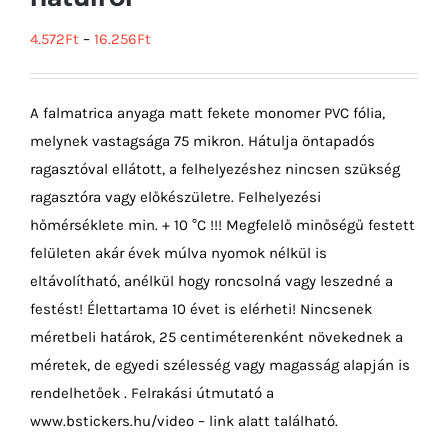
4.572
Ft
–
16.256
Ft
A falmatrica anyaga matt fekete monomer PVC fólia,
melynek vastagsága 75 mikron. Hátulja öntapadós
ragasztóval ellátott, a felhelyezéshez nincsen szükség
ragasztóra vagy előkészületre. Felhelyezési
hőmérséklete min. + 10 °C !!! Megfelelő minőségű festett
felületen akár évek múlva nyomok nélkül is
eltávolítható, anélkül hogy roncsolná vagy leszedné a
festést! Élettartama 10 évet is elérheti! Nincsenek
méretbeli határok, 25 centiméterenként növekednek a
méretek, de egyedi szélesség vagy magasság alapján is
rendelhetőek . Felrakási útmutató a
www.bstickers.hu/video – link alatt található.