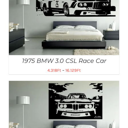
1975 BMW 3.0 CSL Race Car
4.318
Ft
–
16.129
Ft