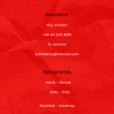
Kapcsolat
Hívj minket!
+36 20 220 9591
Írj nekünk!
bstickerss@hotmail.com
Nyitvatartás
Hétfő – Péntek
9:00 – 17:00
Szombat – Vasárnap