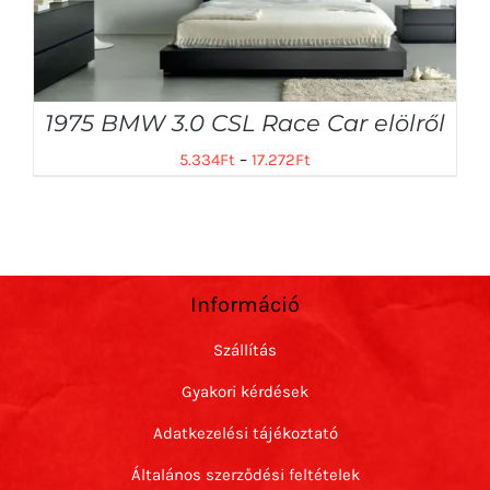
1975 BMW 3.0 CSL Race Car elölről
5.334
Ft
–
17.272
Ft
Információ
Szállítás
Gyakori kérdések
Adatkezelési tájékoztató
Általános szerződési feltételek