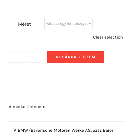
Méret
Clear selection
KOSÁRBA TESZEM
1957
BMW
507
Series
2
hátulról
A márka története
mennyiség
A BMW (Bayerische Motoren Werke AG, azaz Bajor