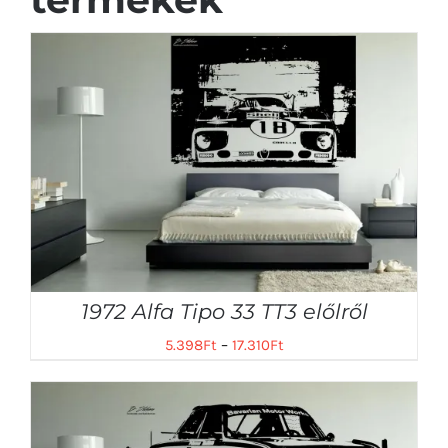
1972 Alfa Tipo 33 TT3 előlről
5.398
Ft
–
17.310
Ft