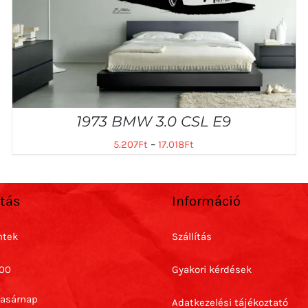
1973 BMW 3.0 CSL E9
5.207
Ft
–
17.018
Ft
rtás
Információ
ntek
Szállítás
:00
Gyakori kérdések
Vasárnap
Adatkezelési tájékoztató