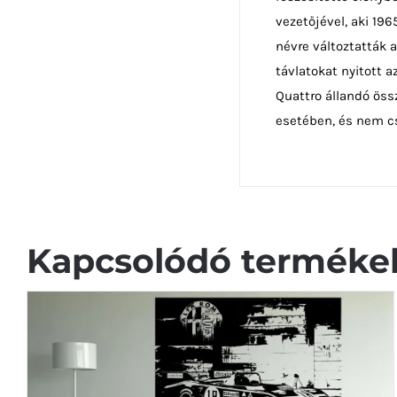
vezetőjével, aki 19
névre változtatták 
távlatokat nyitott 
Quattro állandó öss
esetében, és nem cs
Kapcsolódó terméke