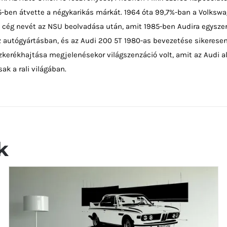
65-ben átvette a négykarikás márkát. 1964 óta 99,7%-ban a Volksw
a cég nevét az NSU beolvadása után, amit 1985-ben Audira egyszer
az autógyártásban, és az Audi 200 5T 1980-as bevezetése sikeresen
zkerékhajtása megjelenésekor világszenzáció volt, amit az Audi a
ak a rali világában.
k