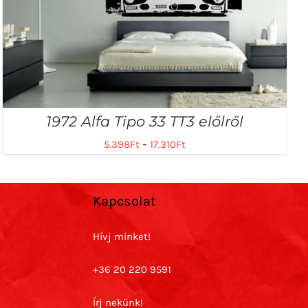
1972 Alfa Tipo 33 TT3 előlről
5.398
Ft
–
17.310
Ft
Kapcsolat
Hívj minket!
+36 20 220 9591
Írj nekünk!