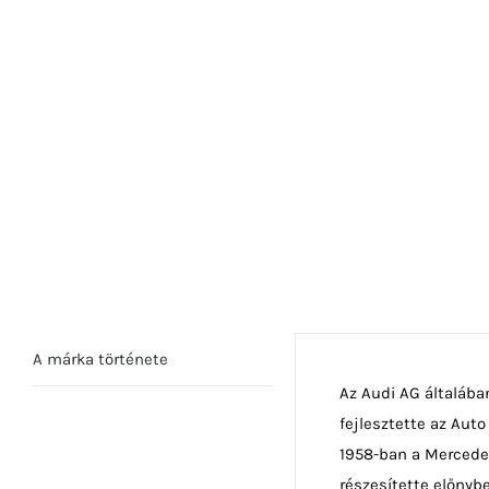
A márka története
Az Audi AG általába
fejlesztette az Auto
1958-ban a Mercedes
részesítette előnybe