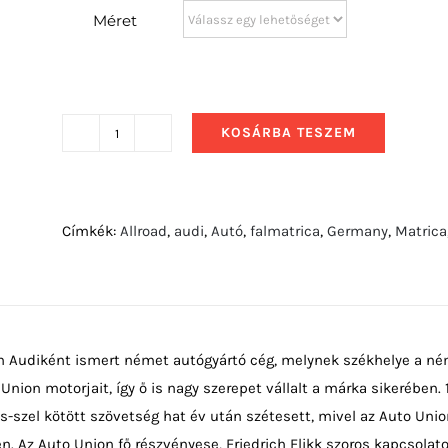
Méret
KOSÁRBA TESZEM
2017
Audi
TT
RS
Címkék:
Allroad
,
audi
,
Autó
,
falmatrica
,
Germany
,
Matrica
előlről
mennyiség
n Audiként ismert német autógyártó cég, melynek székhelye a ném
 Union motorjait, így ő is nagy szerepet vállalt a márka sikerében.
-szel kötött szövetség hat év után szétesett, mivel az Auto Uni
n. Az Auto Union fő részvényese, Friedrich Flikk szoros kapcsolat