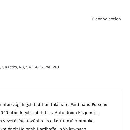
Clear selection
,
Quattro
,
R8
,
S6
,
S8
,
Sline
,
V10
etországi Ingolstadtban található. Ferdinand Porsche
 1949 után Ingolstadt lett az Auto Union központja.
on vezetősége továbbra is a kétütemű motorokat
okat ápolt Heinrich Nordhoffal, a Volkswagen