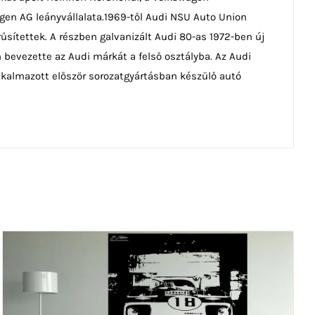
agen AG leányvállalata.1969-től Audi NSU Auto Union
űsítettek. A részben galvanizált Audi 80-as 1972-ben új
 bevezette az Audi márkát a felső osztályba. Az Audi
lkalmazott először sorozatgyártásban készülő autó