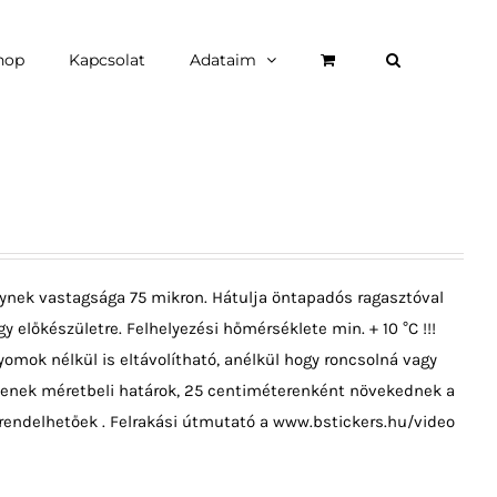
hop
Kapcsolat
Adataim
ynek vastagsága 75 mikron. Hátulja öntapadós ragasztóval
y előkészületre. Felhelyezési hőmérséklete min. + 10 °C !!!
omok nélkül is eltávolítható, anélkül hogy roncsolná vagy
ncsenek méretbeli határok, 25 centiméterenként növekednek a
rendelhetőek . Felrakási útmutató a www.bstickers.hu/video