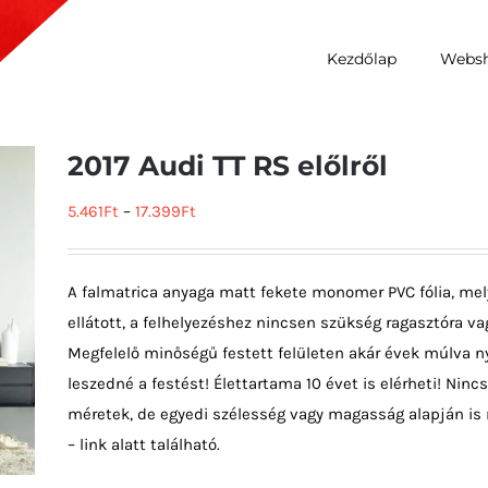
Kezdőlap
Webs
2017 Audi TT RS előlről
5.461
Ft
–
17.399
Ft
A falmatrica anyaga matt fekete monomer PVC fólia, mel
ellátott, a felhelyezéshez nincsen szükség ragasztóra vag
Megfelelő minőségű festett felületen akár évek múlva ny
leszedné a festést! Élettartama 10 évet is elérheti! Ni
méretek, de egyedi szélesség vagy magasság alapján is 
– link alatt található.