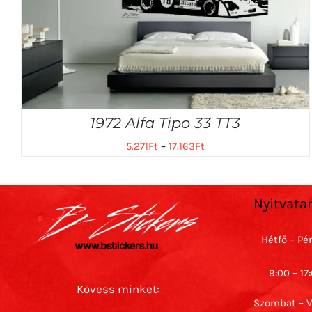
1972 Alfa Tipo 33 TT3
5.271
Ft
–
17.163
Ft
Nyitvata
Hétfő – Pé
9:00 – 17
Kövess minket:
Szombat – 