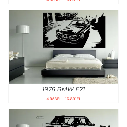
1978 BMW E21
4.953
Ft
–
16.891
Ft