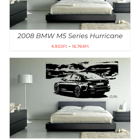
2008 BMW M5 Series Hurricane
4.953
Ft
–
16.764
Ft