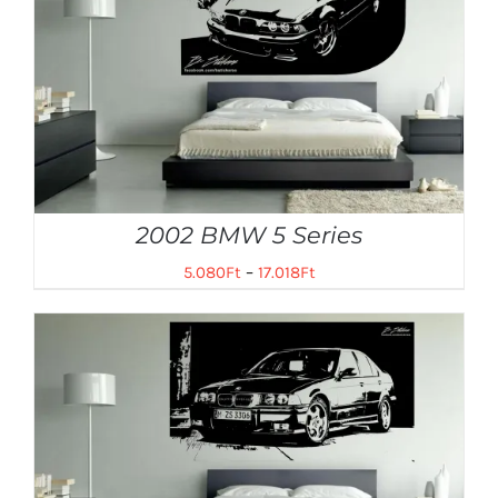
2002 BMW 5 Series
5.080
Ft
–
17.018
Ft