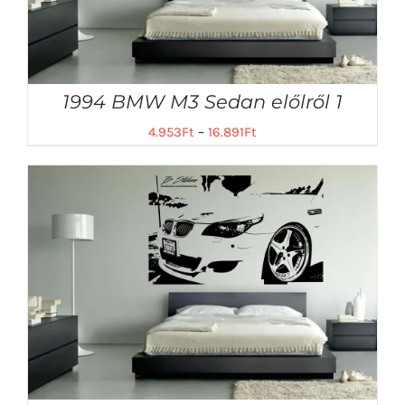
1994 BMW M3 Sedan előlről 1
4.953
Ft
–
16.891
Ft