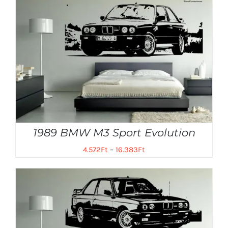
1989 BMW M3 Sport Evolution
4.572
Ft
–
16.383
Ft