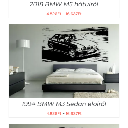
2018 BMW M5 hátulról
4.826
Ft
–
16.637
Ft
1994 BMW M3 Sedan elölről
4.826
Ft
–
16.637
Ft