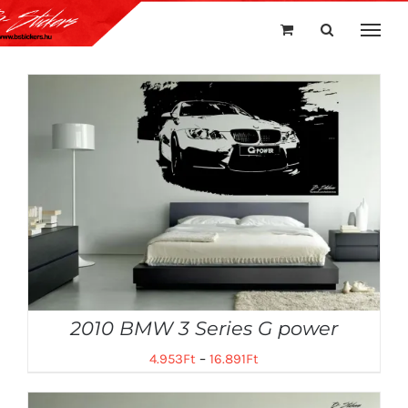
Kihagyás
2010 BMW 3 Series G power
4.953
Ft
–
16.891
Ft