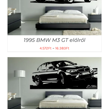
1995 BMW M3 GT előlről
4.572
Ft
–
16.383
Ft