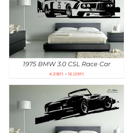
1975 BMW 3.0 CSL Race Car
4.318
Ft
–
16.129
Ft