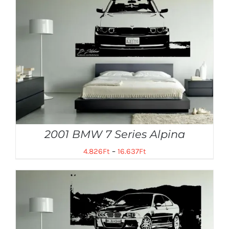
2001 BMW 7 Series Alpina
4.826
Ft
–
16.637
Ft