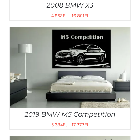
2008 BMW X3
4.953
Ft
–
16.891
Ft
2019 BMW M5 Competition
5.334
Ft
–
17.272
Ft