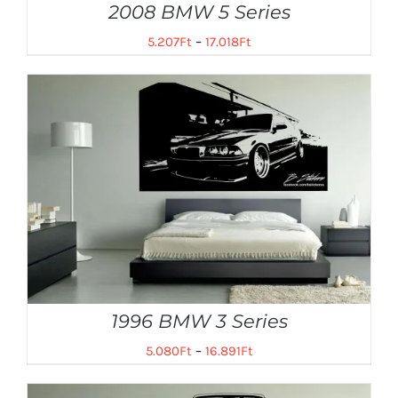
2008 BMW 5 Series
5.207
Ft
–
17.018
Ft
1996 BMW 3 Series
5.080
Ft
–
16.891
Ft