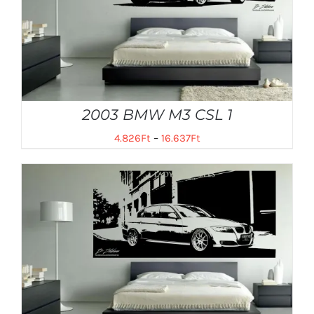
2003 BMW M3 CSL 1
4.826
Ft
–
16.637
Ft