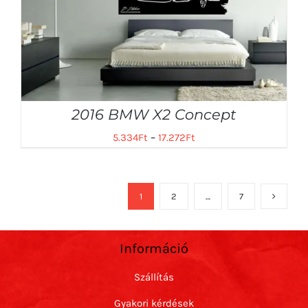
2016 BMW X2 Concept
5.334
Ft
–
17.272
Ft
1
2
…
7
Információ
Szállítás
Gyakori kérdések