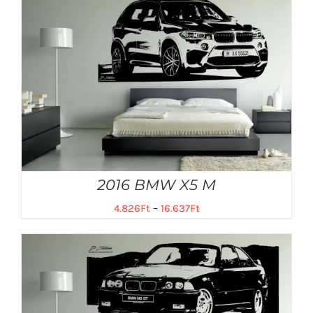
2016 BMW X5 M
4.826
Ft
–
16.637
Ft