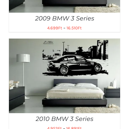
2009 BMW 3 Series
4.699
Ft
–
16.510
Ft
2010 BMW 3 Series
4.953
Ft
–
16.891
Ft