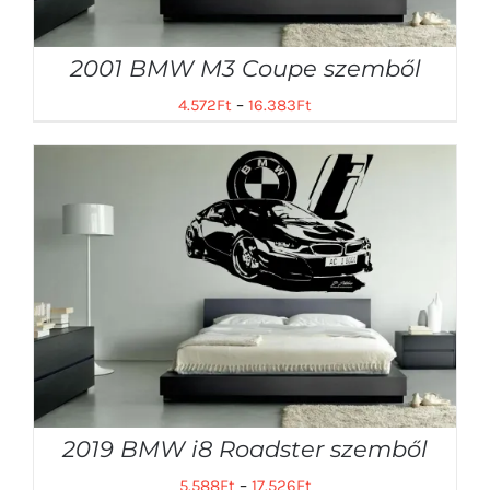
2001 BMW M3 Coupe szemből
4.572
Ft
–
16.383
Ft
2019 BMW i8 Roadster szemből
5.588
Ft
–
17.526
Ft