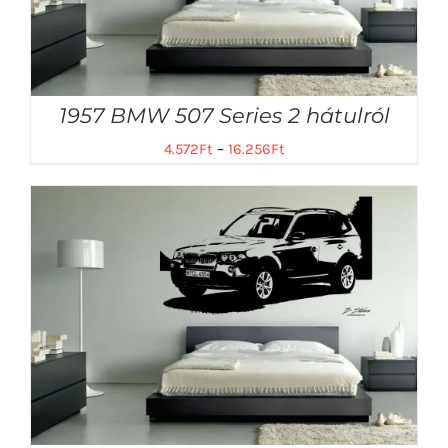
1957 BMW 507 Series 2 hátulról
4.572
Ft
–
16.256
Ft