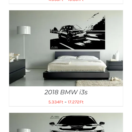
2018 BMW i3s
5.334
Ft
–
17.272
Ft