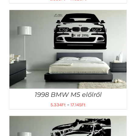
1998 BMW M5 előlről
5.334
Ft
–
17.145
Ft