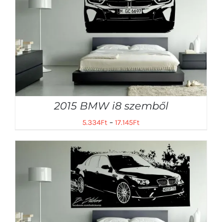
2015 BMW i8 szemből
5.334
Ft
–
17.145
Ft