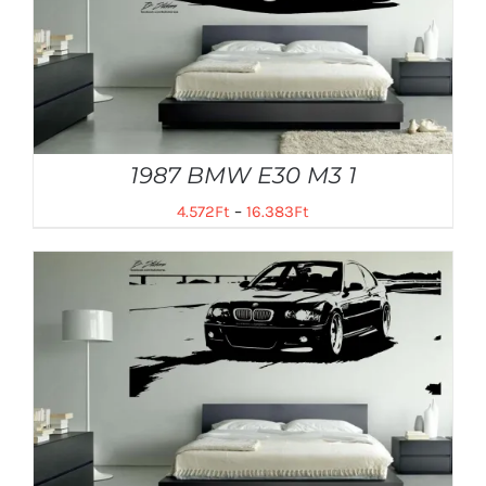
1987 BMW E30 M3 1
4.572
Ft
–
16.383
Ft