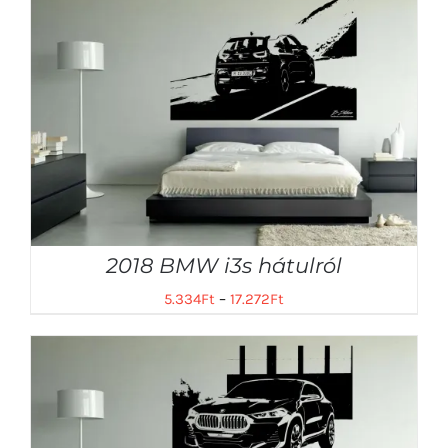
2018 BMW i3s hátulról
5.334
Ft
–
17.272
Ft