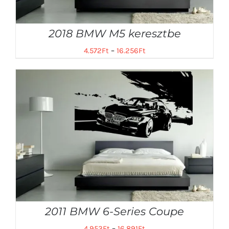
2018 BMW M5 keresztbe
4.572
Ft
–
16.256
Ft
2011 BMW 6-Series Coupe
4.953
Ft
–
16.891
Ft