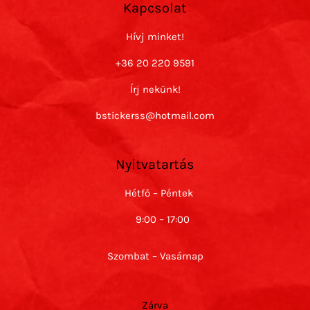
Kapcsolat
Hívj minket!
+36 20 220 9591
Írj nekünk!
bstickerss@hotmail.com
Nyitvatartás
Hétfő – Péntek
9:00 – 17:00
Szombat – Vasárnap
Zárva