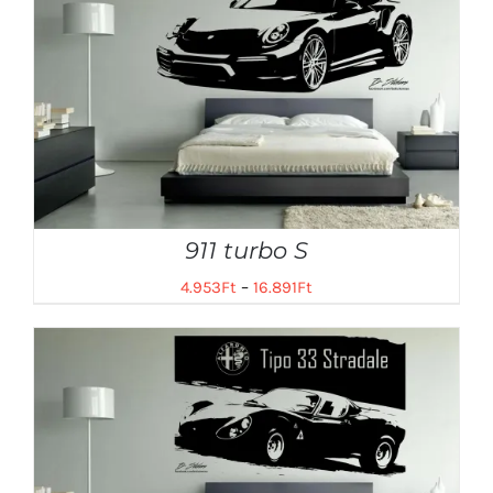
911 turbo S
4.953
Ft
–
16.891
Ft