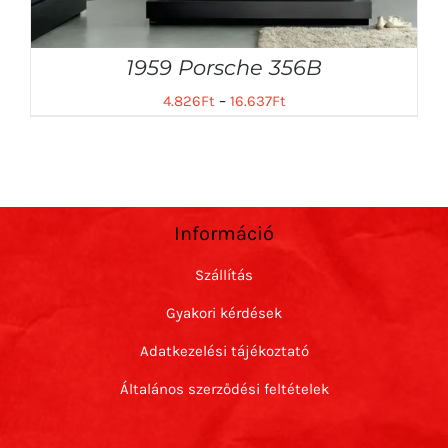
1959 Porsche 356B
4.826
Ft
–
16.637
Ft
Információ
Szállítás
Gyakori kérdések
Adatkezelési tájékoztató
Általános szerződési feltételek