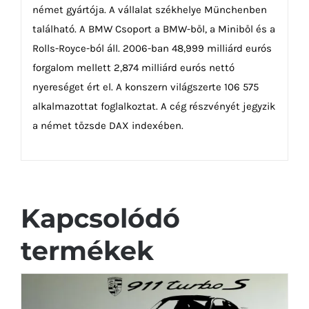
német gyártója. A vállalat székhelye Münchenben
található. A BMW Csoport a BMW-ből, a Miniből és a
Rolls-Royce-ból áll. 2006-ban 48,999 milliárd eurós
forgalom mellett 2,874 milliárd eurós nettó
nyereséget ért el. A konszern világszerte 106 575
alkalmazottat foglalkoztat. A cég részvényét jegyzik
a német tőzsde DAX indexében.
Kapcsolódó
termékek