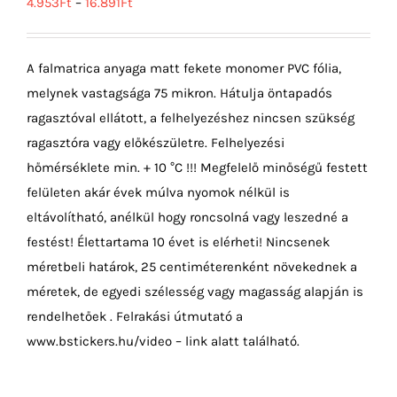
4.953
Ft
–
16.891
Ft
A falmatrica anyaga matt fekete monomer PVC fólia,
melynek vastagsága 75 mikron. Hátulja öntapadós
ragasztóval ellátott, a felhelyezéshez nincsen szükség
ragasztóra vagy előkészületre. Felhelyezési
hőmérséklete min. + 10 °C !!! Megfelelő minőségű festett
felületen akár évek múlva nyomok nélkül is
eltávolítható, anélkül hogy roncsolná vagy leszedné a
festést! Élettartama 10 évet is elérheti! Nincsenek
méretbeli határok, 25 centiméterenként növekednek a
méretek, de egyedi szélesség vagy magasság alapján is
rendelhetőek . Felrakási útmutató a
www.bstickers.hu/video – link alatt található.