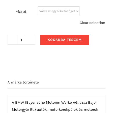
Méret
Clear selection
KOSÁRBA TESZEM
2011
BMW
6-
Series
Coupe
mennyiség
A márka története
A BMW (Bayerische Motoren Werke AG, azaz Bajor
Motorgyár Rt.) autók, motorkerékpárok és motorok