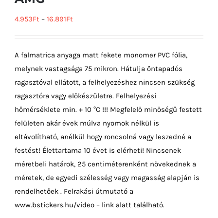
4.953
Ft
–
16.891
Ft
A falmatrica anyaga matt fekete monomer PVC fólia,
melynek vastagsága 75 mikron. Hátulja öntapadós
ragasztóval ellátott, a felhelyezéshez nincsen szükség
ragasztóra vagy előkészületre. Felhelyezési
hőmérséklete min. + 10 °C !!! Megfelelő minőségű festett
felületen akár évek múlva nyomok nélkül is
eltávolítható, anélkül hogy roncsolná vagy leszedné a
festést! Élettartama 10 évet is elérheti! Nincsenek
méretbeli határok, 25 centiméterenként növekednek a
méretek, de egyedi szélesség vagy magasság alapján is
rendelhetőek . Felrakási útmutató a
www.bstickers.hu/video – link alatt található.