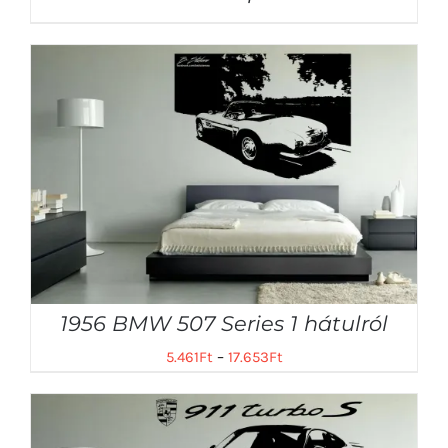
1956 BMW 507 Series 1 hátulról
5.461
Ft
–
17.653
Ft