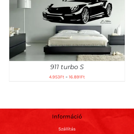
911 turbo S
4.953
Ft
–
16.891
Ft
Információ
Szállítás