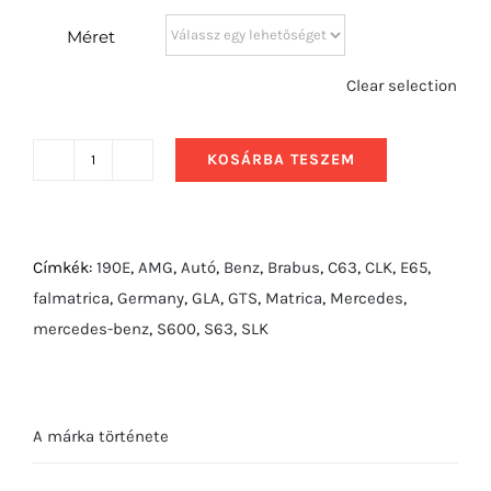
Méret
Clear selection
KOSÁRBA TESZEM
2017
Mercedes-
Benz
CLA45
Címkék:
190E
,
AMG
,
Autó
,
Benz
,
Brabus
,
C63
,
CLK
,
E65
,
AMG
falmatrica
,
Germany
,
GLA
,
GTS
,
Matrica
,
Mercedes
,
mennyiség
mercedes-benz
,
S600
,
S63
,
SLK
A márka története