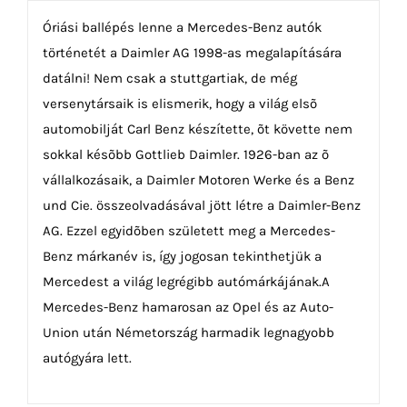
Óriási ballépés lenne a Mercedes-Benz autók
történetét a Daimler AG 1998-as megalapítására
datálni! Nem csak a stuttgartiak, de még
versenytársaik is elismerik, hogy a világ elsõ
automobilját Carl Benz készítette, õt követte nem
sokkal késõbb Gottlieb Daimler. 1926-ban az õ
vállalkozásaik, a Daimler Motoren Werke és a Benz
und Cie. összeolvadásával jött létre a Daimler-Benz
AG. Ezzel egyidõben született meg a Mercedes-
Benz márkanév is, így jogosan tekinthetjük a
Mercedest a világ legrégibb autómárkájának.A
Mercedes-Benz hamarosan az Opel és az Auto-
Union után Németország harmadik legnagyobb
autógyára lett.