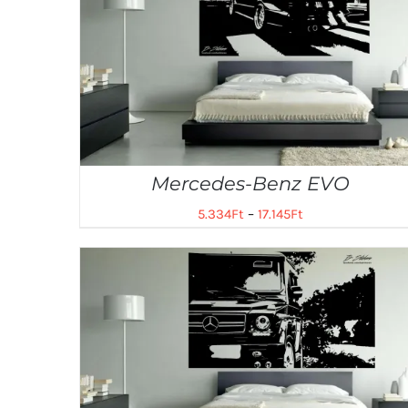
Mercedes-Benz EVO
5.334
Ft
–
17.145
Ft