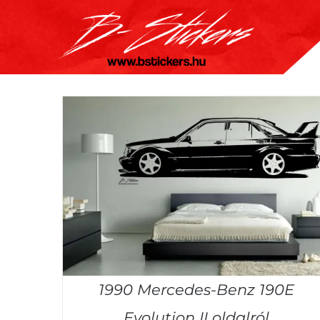
Kihagyás
1990 Mercedes-Benz 190E
Evolution II oldalról