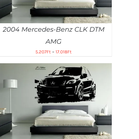
2004 Mercedes-Benz CLK DTM
AMG
5.207
Ft
–
17.018
Ft