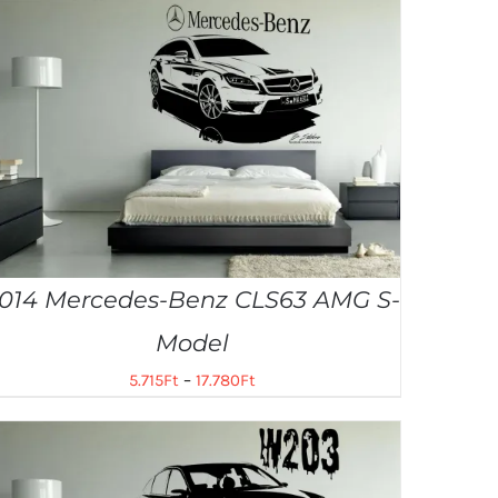
014 Mercedes-Benz CLS63 AMG S-
Model
5.715
Ft
–
17.780
Ft