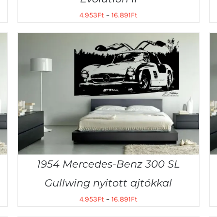
4.953
Ft
–
16.891
Ft
1954 Mercedes-Benz 300 SL
Gullwing nyitott ajtókkal
4.953
Ft
–
16.891
Ft