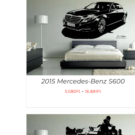
2015 Mercedes-Benz S600
5.080
Ft
–
16.891
Ft