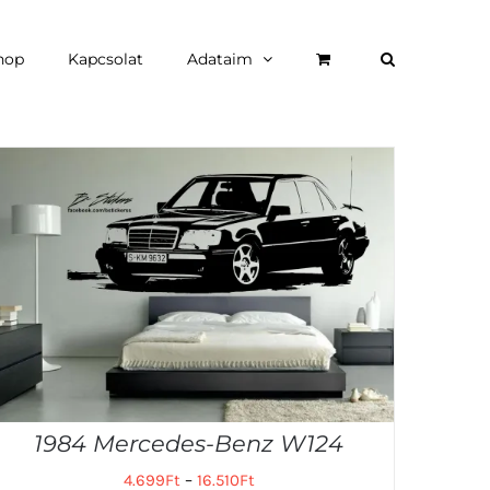
hop
Kapcsolat
Adataim
1984 Mercedes-Benz W124
4.699
Ft
–
16.510
Ft