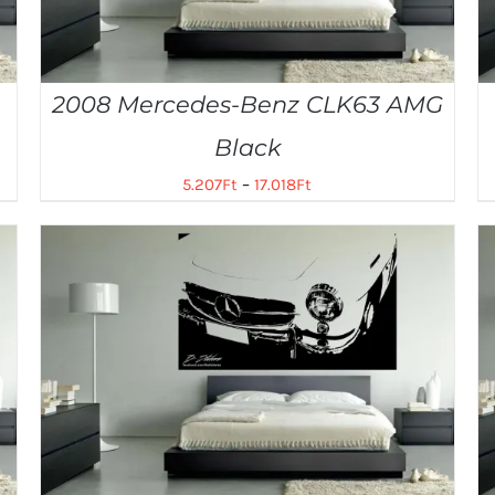
2008 Mercedes-Benz CLK63 AMG
Black
5.207
Ft
–
17.018
Ft