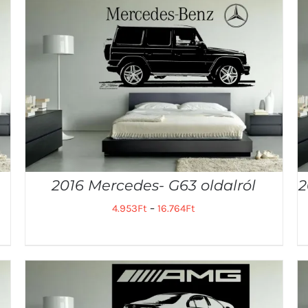
2016 Mercedes- G63 oldalról
2
4.953
Ft
–
16.764
Ft