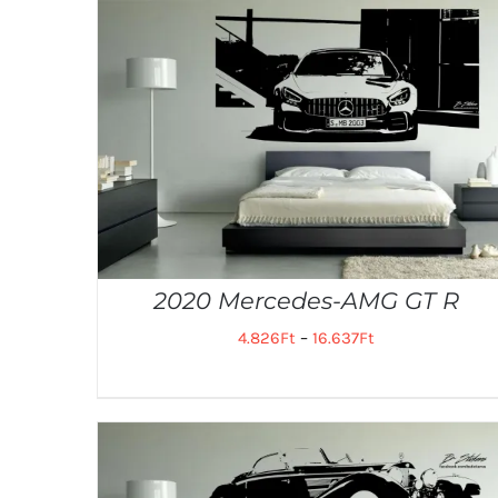
2020 Mercedes-AMG GT R
4.826
Ft
–
16.637
Ft