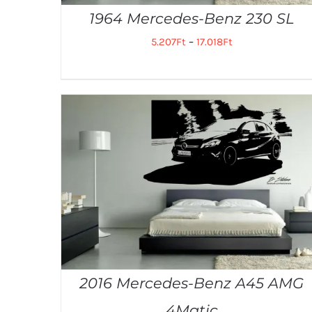
1964 Mercedes-Benz 230 SL
5.207
Ft
–
17.018
Ft
2016 Mercedes-Benz A45 AMG
4Matic