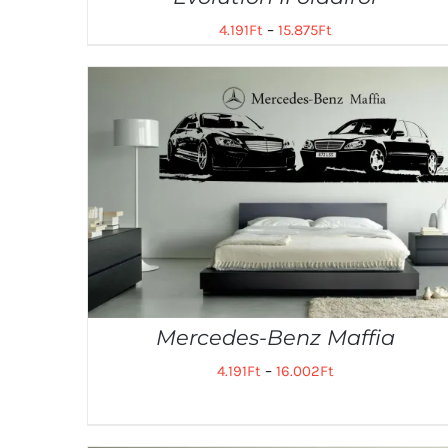
4.191
Ft
–
15.875
Ft
Mercedes-Benz Maffia
4.191
Ft
–
16.002
Ft