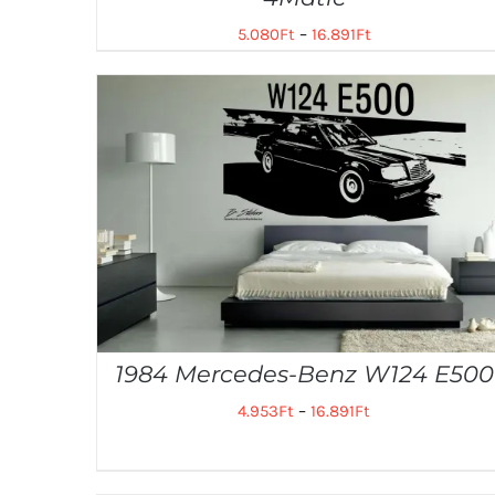
5.080
Ft
–
16.891
Ft
1984 Mercedes-Benz W124 E500
4.953
Ft
–
16.891
Ft