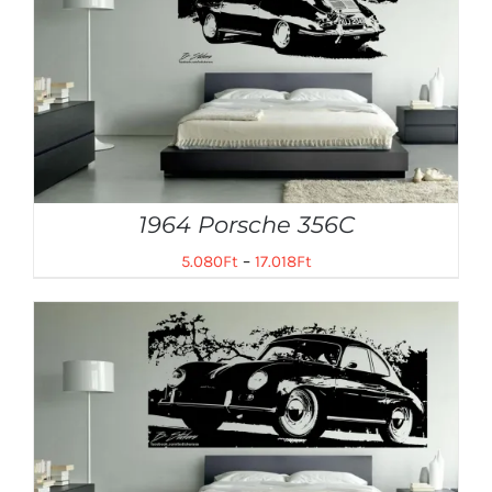
1964 Porsche 356C
5.080
Ft
–
17.018
Ft