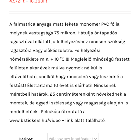
4.572
Ft
–
16.383
Ft
A falmatrica anyaga matt fekete monomer PVC fólia,
melynek vastagsága 75 mikron. Hátulja öntapadós
ragasztóval ellátott, a felhelyezéshez nincsen szükség
ragasztóra vagy előkészületre. Felhelyezési
hőmérséklete min. + 10 °C !!! Megfelelő minőségű festett
felületen akár évek múlva nyomok nélkül is
eltávolítható, anélkül hogy roncsolná vagy leszedné a
festést! Élettartama 10 évet is elérheti! Nincsenek
méretbeli határok, 25 centiméterenként növekednek a
méretek, de egyedi szélesség vagy magasság alapján is
rendelhetőek . Felrakási útmutató a
www.bstickers.hu/video – link alatt található.
Méret