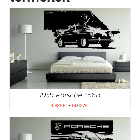
1959 Porsche 356B
4.826
Ft
–
16.637
Ft