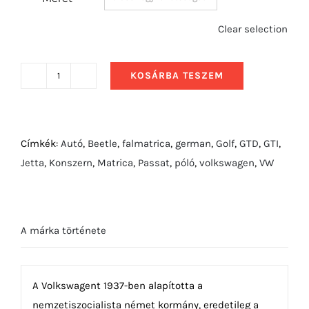
Clear selection
KOSÁRBA TESZEM
2008
Volkswagen
CC
Előlről
Címkék:
Autó
,
Beetle
,
falmatrica
,
german
,
Golf
,
GTD
,
GTI
,
mennyiség
Jetta
,
Konszern
,
Matrica
,
Passat
,
póló
,
volkswagen
,
VW
A márka története
A Volkswagent 1937-ben alapította a
nemzetiszocialista német kormány, eredetileg a