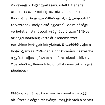
Volkswagen Bogár gyártására. Adolf Hitler arra
utasította az akkori fejlesztőket, élükön Ferdinand
Porschével, hogy egy KdF-Wagent, egy „népautót”
tervezzenek, mely olcsó, egyszerű , de minősége
verhetetlen. A második világháború után 1945-ben
az angol hadsereg vette át a lebombázott
romokban lévő gyár irányítását. Elkezdődött újra a
Bogár gyártása. 1948-ban a brit kormány visszaadta
a gyárat teljes egészében a németeknek, akik a volt
Opel elnökét, Heinrich Nordhoffot nevezték ki a gyár
főnökének.
1960-ban a német kormány részvénytársasággá
alakította a céget, részvényei megjelentek a német