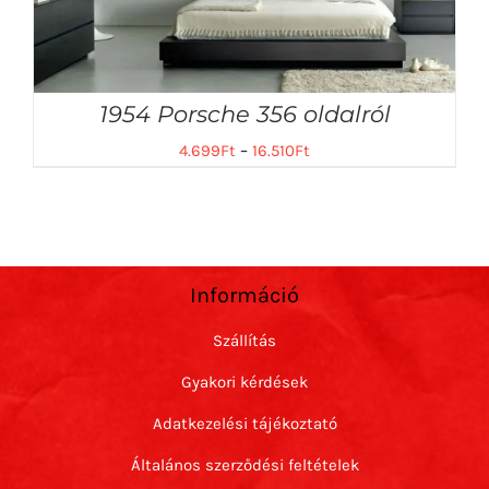
1954 Porsche 356 oldalról
4.699
Ft
–
16.510
Ft
Információ
Szállítás
Gyakori kérdések
Adatkezelési tájékoztató
Általános szerződési feltételek