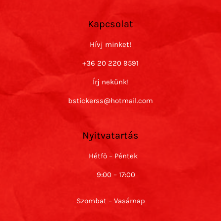
Kapcsolat
Hívj minket!
+36 20 220 9591
Írj nekünk!
bstickerss@hotmail.com
Nyitvatartás
Hétfő – Péntek
9:00 – 17:00
Szombat – Vasárnap