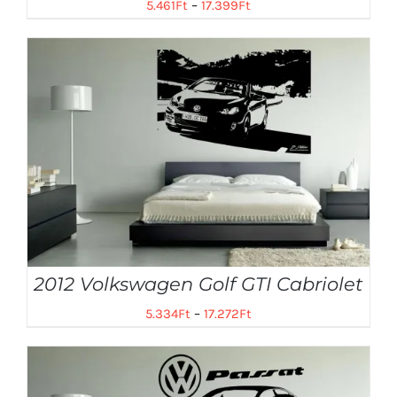
5.461
Ft
–
17.399
Ft
2012 Volkswagen Golf GTI Cabriolet
5.334
Ft
–
17.272
Ft