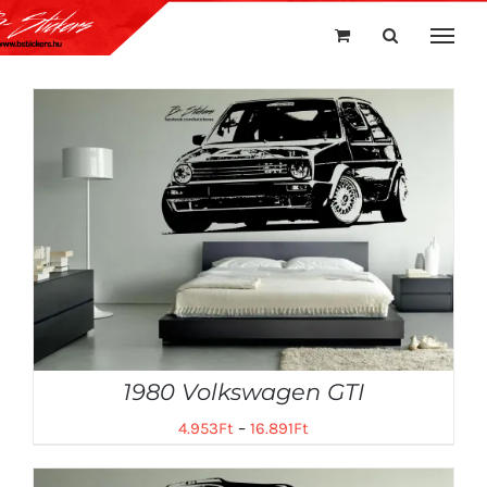
Kihagyás
1980 Volkswagen GTI
4.953
Ft
–
16.891
Ft