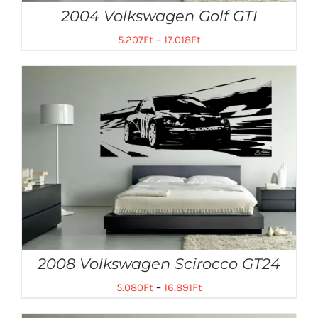
2004 Volkswagen Golf GTI
5.207
Ft
–
17.018
Ft
2008 Volkswagen Scirocco GT24
5.080
Ft
–
16.891
Ft