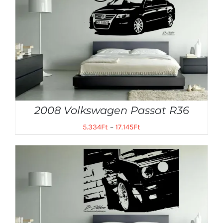
2008 Volkswagen Passat R36
5.334
Ft
–
17.145
Ft