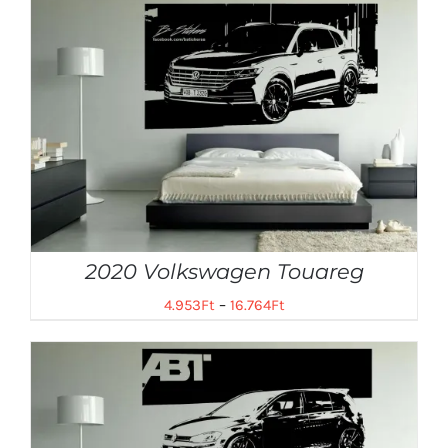
2020 Volkswagen Touareg
4.953
Ft
–
16.764
Ft