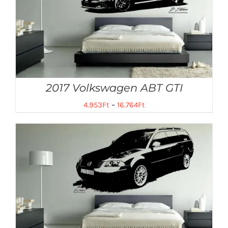
2017 Volkswagen ABT GTI
4.953
Ft
–
16.764
Ft