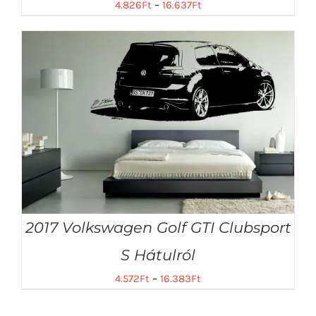
4.826
Ft
–
16.637
Ft
2017 Volkswagen Golf GTI Clubsport
S Hátulról
4.572
Ft
–
16.383
Ft