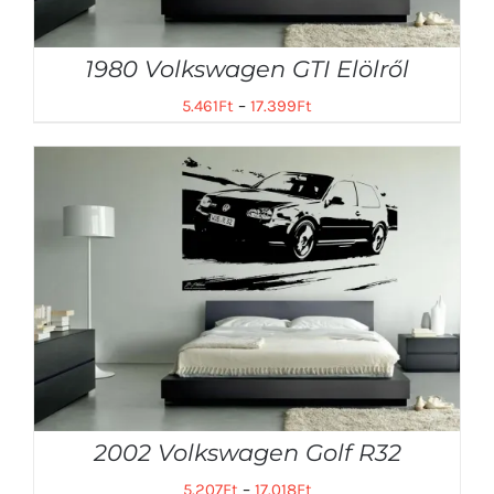
1980 Volkswagen GTI Elölről
5.461
Ft
–
17.399
Ft
2002 Volkswagen Golf R32
5.207
Ft
–
17.018
Ft