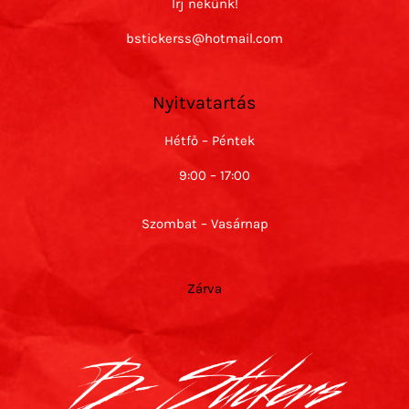
Írj nekünk!
bstickerss@hotmail.com
Nyitvatartás
Hétfő – Péntek
9:00 – 17:00
Szombat – Vasárnap
Zárva