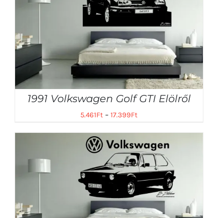
1991 Volkswagen Golf GTI Elölről
5.461
Ft
–
17.399
Ft