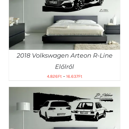
2018 Volkswagen Arteon R-Line
Előlről
4.826
Ft
–
16.637
Ft