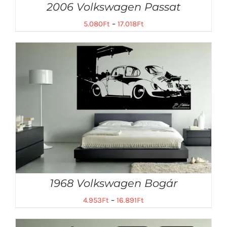
2006 Volkswagen Passat
5.080
Ft
–
17.018
Ft
1968 Volkswagen Bogár
4.953
Ft
–
16.891
Ft