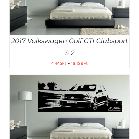
2017 Volkswagen Golf GTI Clubsport
S 2
4.445
Ft
–
16.129
Ft