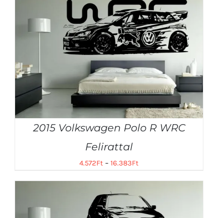
2015 Volkswagen Polo R WRC
Felirattal
4.572
Ft
–
16.383
Ft