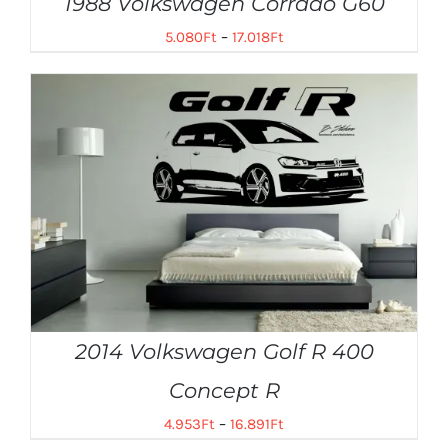
1988 Volkswagen Corrado G60
5.080
Ft
–
17.018
Ft
2014 Volkswagen Golf R 400
Concept R
4.953
Ft
–
16.891
Ft