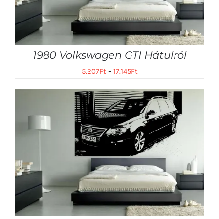
1980 Volkswagen GTI Hátulról
5.207
Ft
–
17.145
Ft