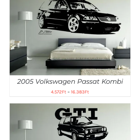
2005 Volkswagen Passat Kombi
4.572
Ft
–
16.383
Ft