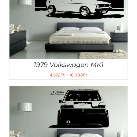
1979 Volkswagen MK1
4.572
Ft
–
16.383
Ft