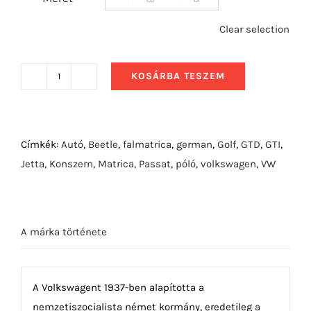
Clear selection
KOSÁRBA TESZEM
2018
Volkswagen
Polo
GTI
Címkék:
Autó
,
Beetle
,
falmatrica
,
german
,
Golf
,
GTD
,
GTI
,
mennyiség
Jetta
,
Konszern
,
Matrica
,
Passat
,
póló
,
volkswagen
,
VW
A márka története
A Volkswagent 1937-ben alapította a
nemzetiszocialista német kormány, eredetileg a