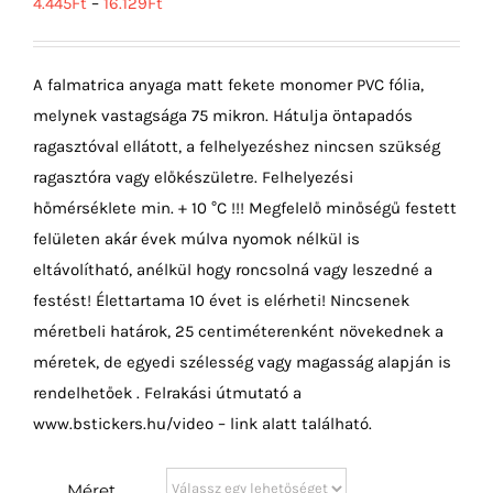
4.445
Ft
–
16.129
Ft
A falmatrica anyaga matt fekete monomer PVC fólia,
melynek vastagsága 75 mikron. Hátulja öntapadós
ragasztóval ellátott, a felhelyezéshez nincsen szükség
ragasztóra vagy előkészületre. Felhelyezési
hőmérséklete min. + 10 °C !!! Megfelelő minőségű festett
felületen akár évek múlva nyomok nélkül is
eltávolítható, anélkül hogy roncsolná vagy leszedné a
festést! Élettartama 10 évet is elérheti! Nincsenek
méretbeli határok, 25 centiméterenként növekednek a
méretek, de egyedi szélesség vagy magasság alapján is
rendelhetőek . Felrakási útmutató a
www.bstickers.hu/video – link alatt található.
Méret