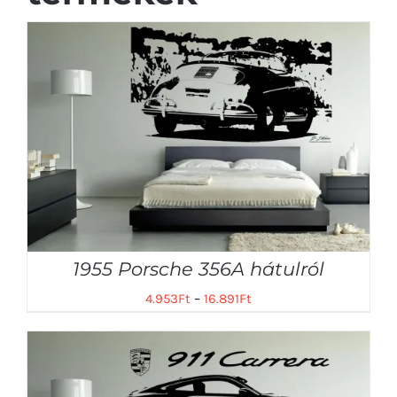
1955 Porsche 356A hátulról
4.953
Ft
–
16.891
Ft