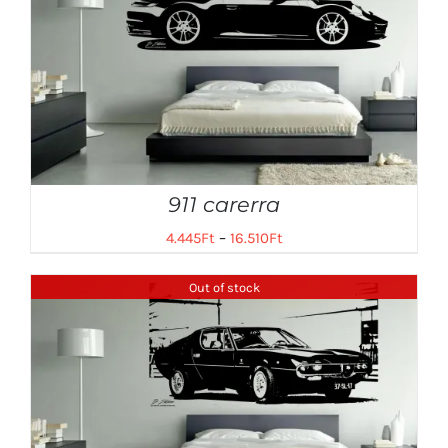
911 carerra
4.445
Ft
–
16.510
Ft
Out of stock