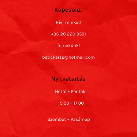
Kapcsolat
Hívj minket!
+36 20 220 9591
Írj nekünk!
bstickerss@hotmail.com
Nyitvatartás
Hétfő – Péntek
9:00 – 17:00
Szombat – Vasárnap