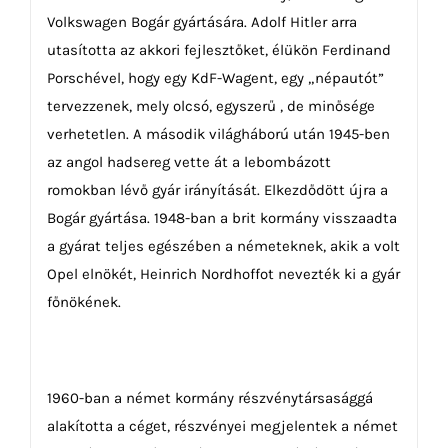
Volkswagen Bogár gyártására. Adolf Hitler arra
utasította az akkori fejlesztőket, élükön Ferdinand
Porschével, hogy egy KdF-Wagent, egy „népautót”
tervezzenek, mely olcsó, egyszerű , de minősége
verhetetlen. A második világháború után 1945-ben
az angol hadsereg vette át a lebombázott
romokban lévő gyár irányítását. Elkezdődött újra a
Bogár gyártása. 1948-ban a brit kormány visszaadta
a gyárat teljes egészében a németeknek, akik a volt
Opel elnökét, Heinrich Nordhoffot nevezték ki a gyár
főnökének.
1960-ban a német kormány részvénytársasággá
alakította a céget, részvényei megjelentek a német