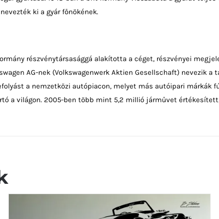
 nevezték ki a gyár főnökének.
rmány részvénytársasággá alakította a céget, részvényei megjele
swagen AG-nek (Volkswagenwerk Aktien Gesellschaft) nevezik a társ
befolyást a nemzetközi autópiacon, melyet más autóipari márkák fúz
tó a világon. 2005-ben több mint 5,2 millió járművet értékesített
k