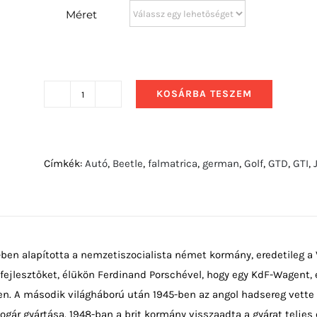
Méret
KOSÁRBA TESZEM
2018
Volkswagen
Arteon
R-
Címkék:
Autó
,
Beetle
,
falmatrica
,
german
,
Golf
,
GTD
,
GTI
,
Line
mennyiség
ben alapította a nemzetiszocialista német kormány, eredetileg a V
i fejlesztőket, élükön Ferdinand Porschével, hogy egy KdF-Wagent, 
n. A második világháború után 1945-ben az angol hadsereg vette 
Bogár gyártása. 1948-ban a brit kormány visszaadta a gyárat teljes