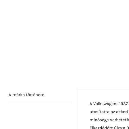
A márka története
A Volkswagent 1937-
utasította az akkor
minősége verhetetle
Elkezdődött újra a 