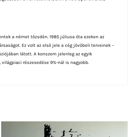
ntek a német tőzsdén. 1985 júliusa óta ezeken az
aságot. Ez volt az első jele a cég jövőbeli terveinek –
iójában látott. A konszern jelenleg az egyik
, világpiaci részesedése 9%-nál is nagyobb.