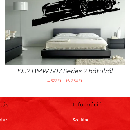
1957 BMW 507 Series 2 hátulról
4.572
Ft
–
16.256
Ft
rtás
Információ
ntek
Szállítás