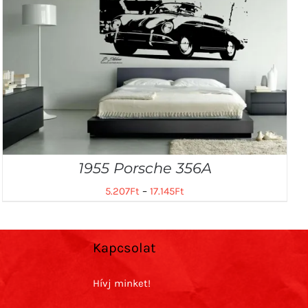
1955 Porsche 356A
5.207
Ft
–
17.145
Ft
Kapcsolat
Hívj minket!