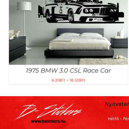
1975 BMW 3.0 CSL Race Car
4.318
Ft
–
16.129
Ft
Nyitvata
Hétfő – Pé