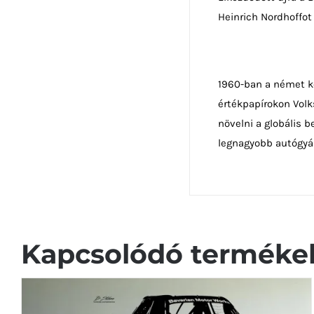
Heinrich Nordhoffot
1960-ban a német ko
értékpapírokon Volk
növelni a globális 
legnagyobb autógyár
Kapcsolódó terméke