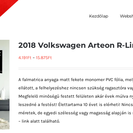
Kezdőlap
Webs
2018 Volkswagen Arteon R-L
4.191
Ft
–
15.875
Ft
A falmatrica anyaga matt fekete monomer PVC fólia, mel
ellátott, a felhelyezéshez nincsen szükség ragasztóra vag
Megfelelő minőségű festett felületen akár évek múlva ny
leszedné a festést! Élettartama 10 évet is elérheti! Ni
méretek, de egyedi szélesség vagy magasság alapján is 
– link alatt található.