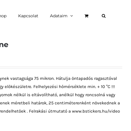
hop
Kapcsolat
Adataim
ine
ynek vastagsága 75 mikron. Hátulja öntapadós ragasztóval
y előkészületre. Felhelyezési hőmérséklete min. + 10 °C !!!
omok nélkül is eltávolítható, anélkül hogy roncsolná vagy
ncsenek méretbeli határok, 25 centiméterenként növekednek a
rendelhetőek . Felrakási útmutató a www.bstickers.hu/video