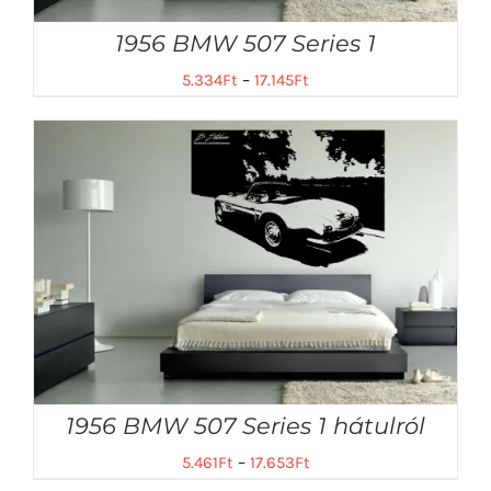
1956 BMW 507 Series 1
5.334
Ft
–
17.145
Ft
1956 BMW 507 Series 1 hátulról
5.461
Ft
–
17.653
Ft