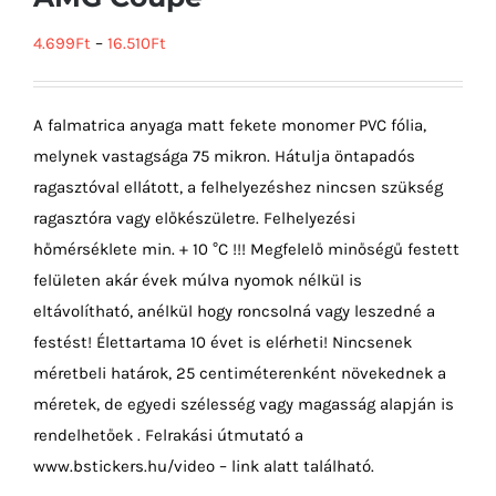
4.699
Ft
–
16.510
Ft
A falmatrica anyaga matt fekete monomer PVC fólia,
melynek vastagsága 75 mikron. Hátulja öntapadós
ragasztóval ellátott, a felhelyezéshez nincsen szükség
ragasztóra vagy előkészületre. Felhelyezési
hőmérséklete min. + 10 °C !!! Megfelelő minőségű festett
felületen akár évek múlva nyomok nélkül is
eltávolítható, anélkül hogy roncsolná vagy leszedné a
festést! Élettartama 10 évet is elérheti! Nincsenek
méretbeli határok, 25 centiméterenként növekednek a
méretek, de egyedi szélesség vagy magasság alapján is
rendelhetőek . Felrakási útmutató a
www.bstickers.hu/video – link alatt található.