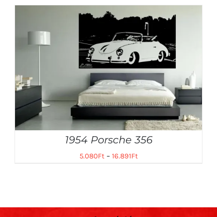
1954 Porsche 356
5.080
Ft
–
16.891
Ft