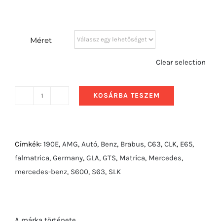
Méret
Clear selection
KOSÁRBA TESZEM
2017
Mercedes-
Benz
C43
Címkék:
190E
,
AMG
,
Autó
,
Benz
,
Brabus
,
C63
,
CLK
,
E65
,
AMG
falmatrica
,
Germany
,
GLA
,
GTS
,
Matrica
,
Mercedes
,
Coupe
mercedes-benz
,
S600
,
S63
,
SLK
mennyiség
A márka története