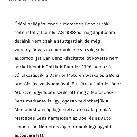
Óriási ballépés lenne a Mercedes-Benz autók
történetét a Daimler AG 1998-as megalapítására
datálni! Nem csak a stuttgartiak, de még
versenytársaik is elismerik, hogy a világ elsõ
automobilját Carl Benz készítette, õt követte nem
sokkal késõbb Gottlieb Daimler. 1926-ban az õ
vállalkozásaik, a Daimler Motoren Werke és a Benz
und Cie. összeolvadásával jött létre a Daimler-Benz
AG. Ezzel egyidõben született meg a Mercedes-
Benz márkanév is, így jogosan tekinthetjük a
Mercedest a világ legrégibb autómárkájának.A
Mercedes-Benz hamarosan az Opel és az Auto-
Union után Németország harmadik legnagyobb
autógyára lett.