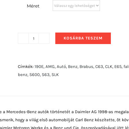
Méret
KOSÁRBA TESZEM
2017
Mercedes-
AMG
GT
Címkék:
190E
,
AMG
,
Autó
,
Benz
,
Brabus
,
C63
,
CLK
,
E65
,
fa
R
benz
,
S600
,
S63
,
SLK
mennyiség
ne a Mercedes-Benz autók történetét a Daimler AG 1998-as megala
ismerik, hogy a világ elsõ automobilját Carl Benz készítette, õt 
 Daimler Motoren Werke és a Benz und Cie. összeolvadásával jött l