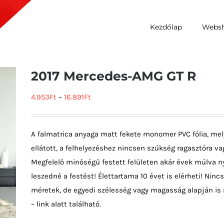
Kezdőlap
Webs
2017 Mercedes-AMG GT R
4.953
Ft
–
16.891
Ft
A falmatrica anyaga matt fekete monomer PVC fólia, mel
ellátott, a felhelyezéshez nincsen szükség ragasztóra vag
Megfelelő minőségű festett felületen akár évek múlva ny
leszedné a festést! Élettartama 10 évet is elérheti! Ni
méretek, de egyedi szélesség vagy magasság alapján is 
– link alatt található.