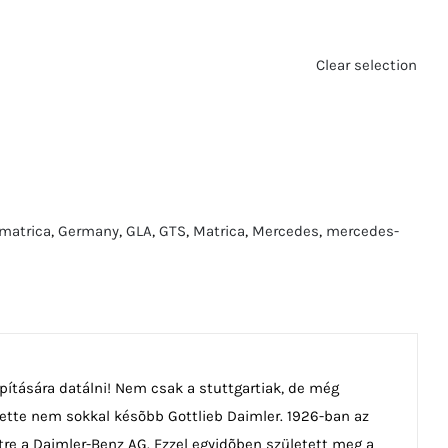
Clear selection
lmatrica
,
Germany
,
GLA
,
GTS
,
Matrica
,
Mercedes
,
mercedes-
pítására datálni! Nem csak a stuttgartiak, de még
követte nem sokkal késõbb Gottlieb Daimler. 1926-ban az
étre a Daimler-Benz AG. Ezzel egyidõben született meg a