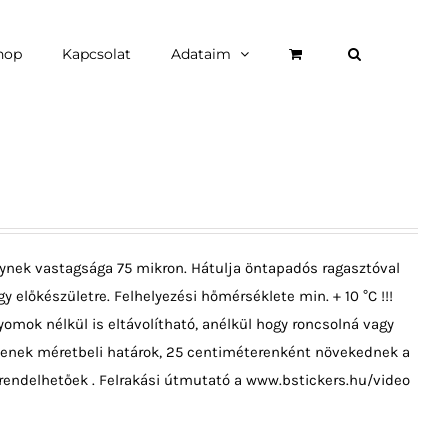
hop
Kapcsolat
Adataim
ynek vastagsága 75 mikron. Hátulja öntapadós ragasztóval
y előkészületre. Felhelyezési hőmérséklete min. + 10 °C !!!
omok nélkül is eltávolítható, anélkül hogy roncsolná vagy
ncsenek méretbeli határok, 25 centiméterenként növekednek a
rendelhetőek . Felrakási útmutató a www.bstickers.hu/video