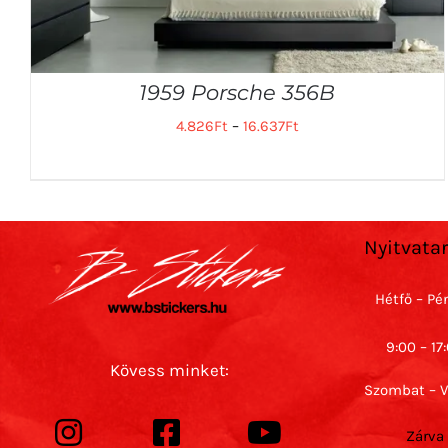
1959 Porsche 356B
4.826
Ft
–
16.637
Ft
Nyitvata
Hétfő – Pé
9:00 – 17
Kövess minket:
Szombat – 
Zárva