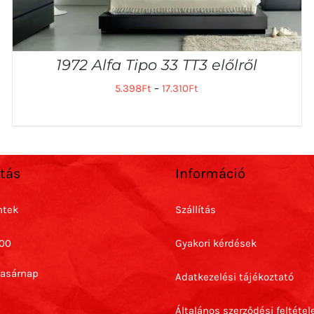
1972 Alfa Tipo 33 TT3 előlről
5.398
Ft
–
17.310
Ft
rtás
Információ
ntek
Szállítás
:00
Gyakori kérdések
Vasárnap
Adatkezelési tájékoztató
Általános szerződési feltétel