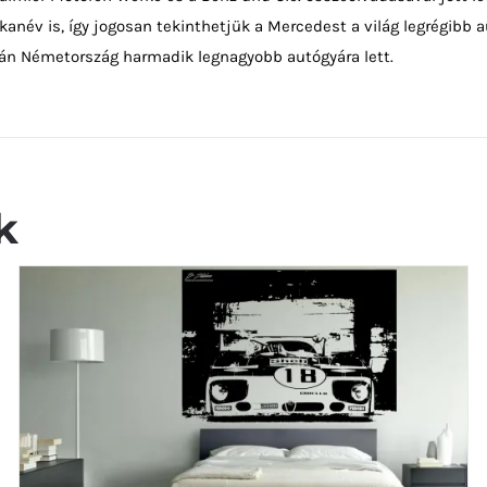
anév is, így jogosan tekinthetjük a Mercedest a világ legrégib
tán Németország harmadik legnagyobb autógyára lett.
k