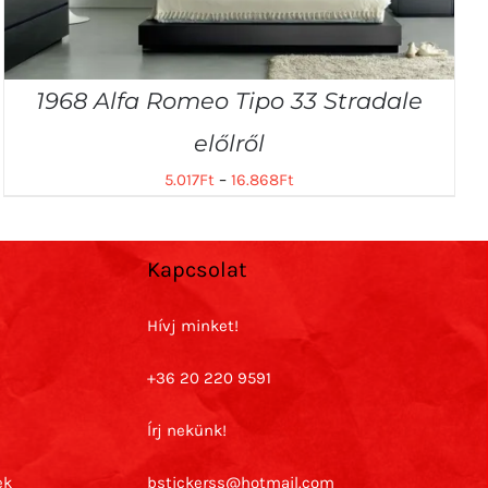
1968 Alfa Romeo Tipo 33 Stradale
előlről
5.017
Ft
–
16.868
Ft
Kapcsolat
Hívj minket!
+36 20 220 9591
Írj nekünk!
ek
bstickerss@hotmail.com