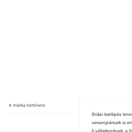
A márka története
Óriási ballépés len
versenytársaik is el
õ vállalkozásaik, a