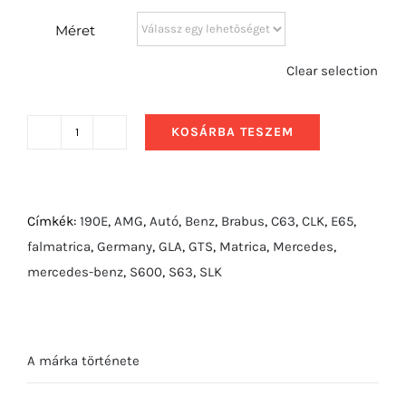
Méret
Clear selection
KOSÁRBA TESZEM
2014
Mercedes-
Benz
CLS63
Címkék:
190E
,
AMG
,
Autó
,
Benz
,
Brabus
,
C63
,
CLK
,
E65
,
AMG
falmatrica
,
Germany
,
GLA
,
GTS
,
Matrica
,
Mercedes
,
S-
mercedes-benz
,
S600
,
S63
,
SLK
Model
hátulról
mennyiség
A márka története