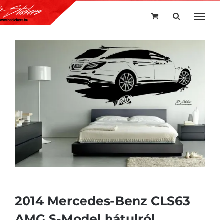
Kihagyás
2014 Mercedes-Benz CLS63
AMG S-Model hátulról