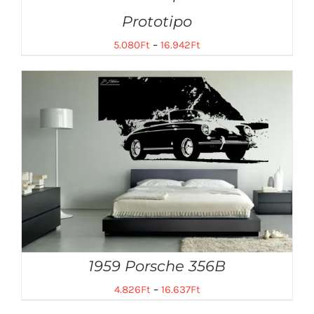
Prototipo
5.080
Ft
–
16.942
Ft
1959 Porsche 356B
4.826
Ft
–
16.637
Ft