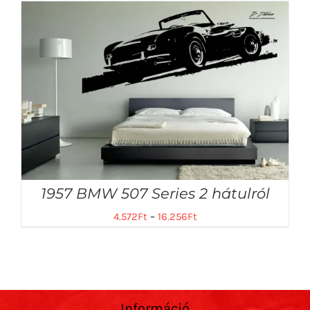
1957 BMW 507 Series 2 hátulról
4.572
Ft
–
16.256
Ft
Információ