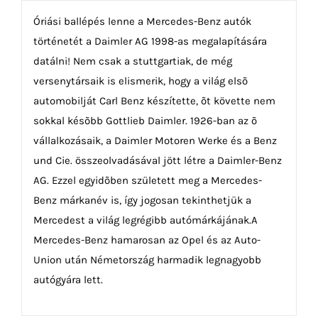
Óriási ballépés lenne a Mercedes-Benz autók
történetét a Daimler AG 1998-as megalapítására
datálni! Nem csak a stuttgartiak, de még
versenytársaik is elismerik, hogy a világ elsõ
automobilját Carl Benz készítette, õt követte nem
sokkal késõbb Gottlieb Daimler. 1926-ban az õ
vállalkozásaik, a Daimler Motoren Werke és a Benz
und Cie. összeolvadásával jött létre a Daimler-Benz
AG. Ezzel egyidõben született meg a Mercedes-
Benz márkanév is, így jogosan tekinthetjük a
Mercedest a világ legrégibb autómárkájának.A
Mercedes-Benz hamarosan az Opel és az Auto-
Union után Németország harmadik legnagyobb
autógyára lett.