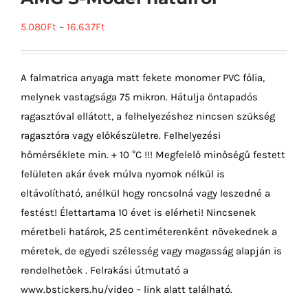
5.080
Ft
–
16.637
Ft
A falmatrica anyaga matt fekete monomer PVC fólia,
melynek vastagsága 75 mikron. Hátulja öntapadós
ragasztóval ellátott, a felhelyezéshez nincsen szükség
ragasztóra vagy előkészületre. Felhelyezési
hőmérséklete min. + 10 °C !!! Megfelelő minőségű festett
felületen akár évek múlva nyomok nélkül is
eltávolítható, anélkül hogy roncsolná vagy leszedné a
festést! Élettartama 10 évet is elérheti! Nincsenek
méretbeli határok, 25 centiméterenként növekednek a
méretek, de egyedi szélesség vagy magasság alapján is
rendelhetőek . Felrakási útmutató a
www.bstickers.hu/video – link alatt található.