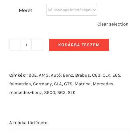
Méret
Clear selection
KOSÁRBA TESZEM
2014
Mercedes-
Benz
CLA-
Címkék:
190E
,
AMG
,
Autó
,
Benz
,
Brabus
,
C63
,
CLK
,
E65
,
CLass
falmatrica
,
Germany
,
GLA
,
GTS
,
Matrica
,
Mercedes
,
oldalról
mercedes-benz
,
S600
,
S63
,
SLK
mennyiség
A márka története