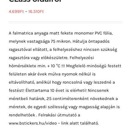
4.699
Ft
–
16.510
Ft
A falmatrica anyaga matt fekete monomer PVC fólia,
melynek vastagsága 75 mikron. Hátulja öntapadós
ragasztóval ellátott, a felhelyezéshez nincsen szükség
ragasztóra vagy előkészületre. Felhelyezési
hőmérséklete min. + 10 °C !!! Megfelelő minőségű festett
felületen akár évek múlva nyomok nélkül is
eltávolítható, anélkül hogy roncsolná vagy leszedné a
festést! Élettartama 10 évet is elérheti! Nincsenek
méretbeli határok, 25 centiméterenként növekednek a
méretek, de egyedi szélesség vagy magasság alapján is
rendelhetőek . Felrakási útmutató a
www.bstickers.hu/video – link alatt található.