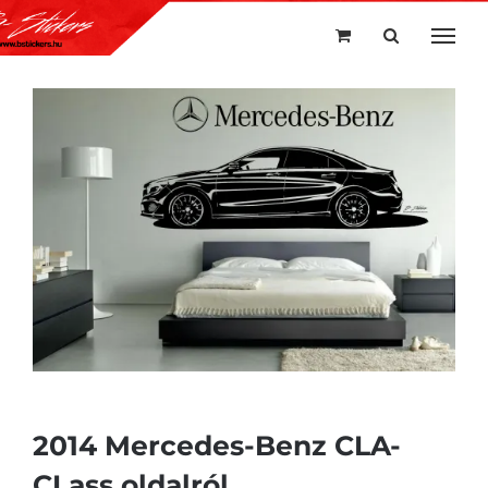
Kihagyás
2014 Mercedes-Benz CLA-
CLass oldalról