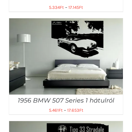
5.334
Ft
–
17.145
Ft
1956 BMW 507 Series 1 hátulról
5.461
Ft
–
17.653
Ft