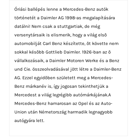
Óriási ballépés lenne a Mercedes-Benz autók
történetét a Daimler AG 1998-as megalapítására
datálni! Nem csak a stuttgartiak, de még
versenytársaik is elismerik, hogy a világ elsõ
automobilját Carl Benz készítette, õt követte nem
sokkal késõbb Gottlieb Daimler. 1926-ban az õ
vállalkozásaik, a Daimler Motoren Werke és a Benz
und Cie. összeolvadásával jött létre a Daimler-Benz
AG. Ezzel egyidõben született meg a Mercedes-
Benz márkanév is, így jogosan tekinthetjük a
Mercedest a világ legrégibb autómárkájának.A
Mercedes-Benz hamarosan az Opel és az Auto-
Union után Németország harmadik legnagyobb
autógyára lett.