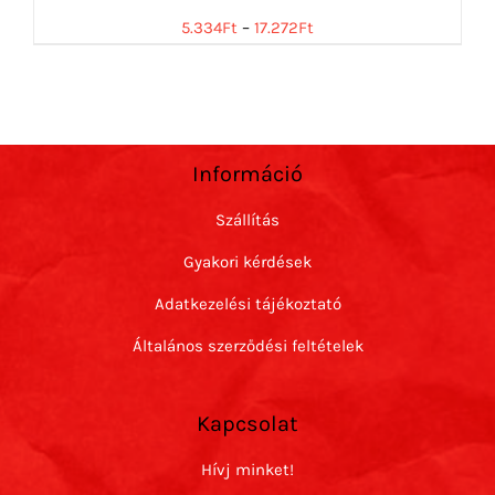
5.334
Ft
–
17.272
Ft
Információ
Szállítás
Gyakori kérdések
Adatkezelési tájékoztató
Általános szerződési feltételek
Kapcsolat
Hívj minket!