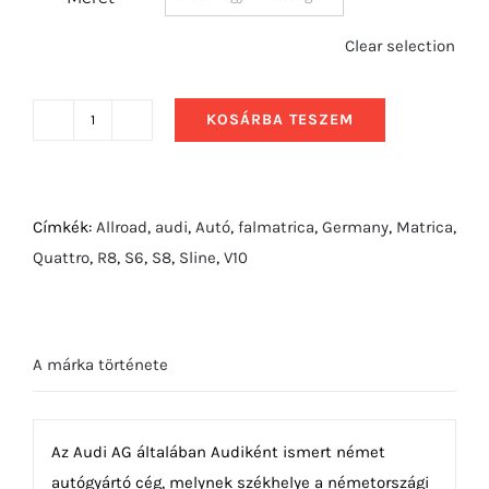
Clear selection
KOSÁRBA TESZEM
2014
Audi
S8
mennyiség
Címkék:
Allroad
,
audi
,
Autó
,
falmatrica
,
Germany
,
Matrica
,
Quattro
,
R8
,
S6
,
S8
,
Sline
,
V10
A márka története
Az Audi AG általában Audiként ismert német
autógyártó cég, melynek székhelye a németországi