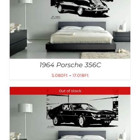
1964 Porsche 356C
5.080
Ft
–
17.018
Ft
Out of stock