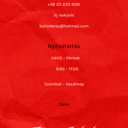
+36 20 220 9591
Írj nekünk!
bstickerss@hotmail.com
Nyitvatartás
Hétfő – Péntek
9:00 – 17:00
Szombat – Vasárnap
Zárva