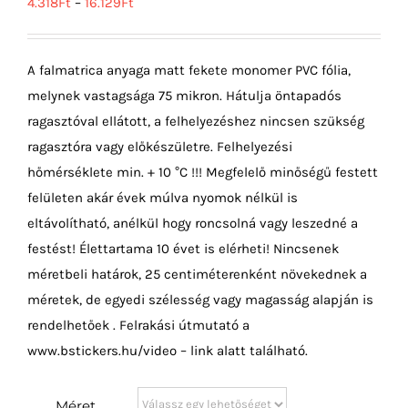
4.318
Ft
–
16.129
Ft
A falmatrica anyaga matt fekete monomer PVC fólia,
melynek vastagsága 75 mikron. Hátulja öntapadós
ragasztóval ellátott, a felhelyezéshez nincsen szükség
ragasztóra vagy előkészületre. Felhelyezési
hőmérséklete min. + 10 °C !!! Megfelelő minőségű festett
felületen akár évek múlva nyomok nélkül is
eltávolítható, anélkül hogy roncsolná vagy leszedné a
festést! Élettartama 10 évet is elérheti! Nincsenek
méretbeli határok, 25 centiméterenként növekednek a
méretek, de egyedi szélesség vagy magasság alapján is
rendelhetőek . Felrakási útmutató a
www.bstickers.hu/video – link alatt található.
Méret