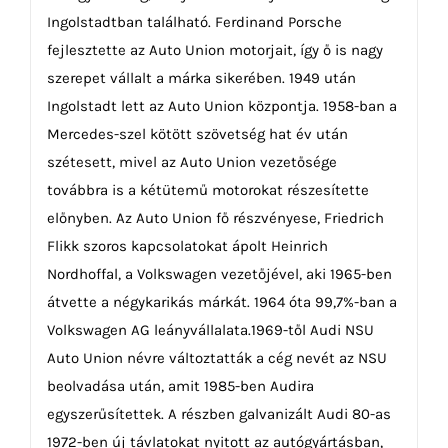
Ingolstadtban található. Ferdinand Porsche
fejlesztette az Auto Union motorjait, így ő is nagy
szerepet vállalt a márka sikerében. 1949 után
Ingolstadt lett az Auto Union központja. 1958-ban a
Mercedes-szel kötött szövetség hat év után
szétesett, mivel az Auto Union vezetősége
továbbra is a kétütemű motorokat részesítette
előnyben. Az Auto Union fő részvényese, Friedrich
Flikk szoros kapcsolatokat ápolt Heinrich
Nordhoffal, a Volkswagen vezetőjével, aki 1965-ben
átvette a négykarikás márkát. 1964 óta 99,7%-ban a
Volkswagen AG leányvállalata.1969-től Audi NSU
Auto Union névre változtatták a cég nevét az NSU
beolvadása után, amit 1985-ben Audira
egyszerűsítettek. A részben galvanizált Audi 80-as
1972-ben új távlatokat nyitott az autógyártásban,