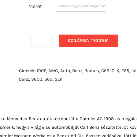
Méret
KOSÁRBA TESZEM
2010
Mercedes-
Benz
SLS
Címkék:
190E
,
AMG
,
Autó
,
Benz
,
Brabus
,
C63
,
CLK
,
E65
,
fa
AMG
benz
,
S600
,
S63
,
SLK
mennyiség
ne a Mercedes-Benz autók történetét a Daimler AG 1998-as megala
ismerik, hogy a világ elsõ automobilját Carl Benz készítette, õt 
 Daimler Motoren Werke és a Benz und Cie. összeolvadásával jött l