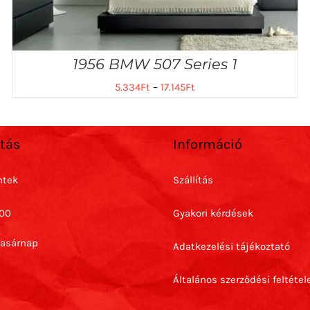
1956 BMW 507 Series 1
5.334
Ft
–
17.145
Ft
rtás
Információ
ntek
Szállítás
:00
Gyakori kérdések
Vasárnap
Adatkezelési tájékoztató
Általános szerződési feltétel