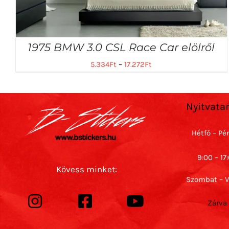
1975 BMW 3.0 CSL Race Car elölről
5.334
Ft
–
17.272
Ft
Nyitvata
Hétfő – Pé
9:00 – 17
Kövess minket:
Szombat – 
Zárva