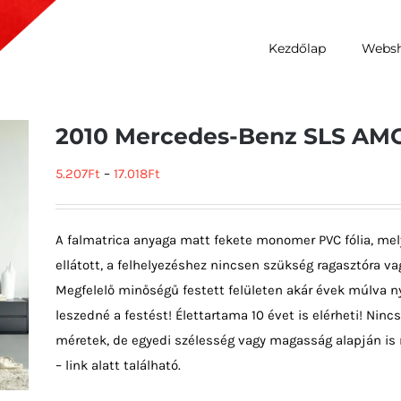
Kezdőlap
Webs
2010 Mercedes-Benz SLS AM
5.207
Ft
–
17.018
Ft
A falmatrica anyaga matt fekete monomer PVC fólia, mel
ellátott, a felhelyezéshez nincsen szükség ragasztóra vag
Megfelelő minőségű festett felületen akár évek múlva ny
leszedné a festést! Élettartama 10 évet is elérheti! Ni
méretek, de egyedi szélesség vagy magasság alapján is 
– link alatt található.