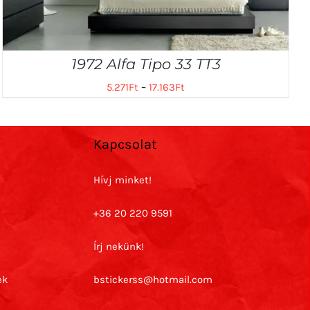
1972 Alfa Tipo 33 TT3
5.271
Ft
–
17.163
Ft
Kapcsolat
Hívj minket!
+36 20 220 9591
Írj nekünk!
ek
bstickerss@hotmail.com