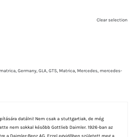
Clear selection
lmatrica
,
Germany
,
GLA
,
GTS
,
Matrica
,
Mercedes
,
mercedes-
pítására datálni! Nem csak a stuttgartiak, de még
követte nem sokkal késõbb Gottlieb Daimler. 1926-ban az
étre a Daimler-Benz AG. Ezzel egyidõben született meg a