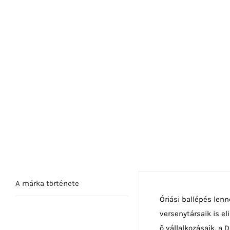
A márka története
Óriási ballépés len
versenytársaik is el
õ vállalkozásaik, a