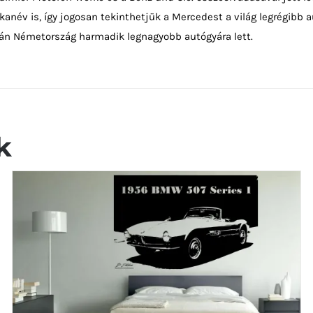
anév is, így jogosan tekinthetjük a Mercedest a világ legrégib
tán Németország harmadik legnagyobb autógyára lett.
k