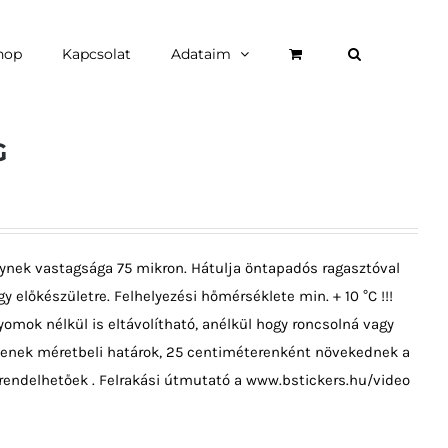
hop
Kapcsolat
Adataim
G
ynek vastagsága 75 mikron. Hátulja öntapadós ragasztóval
y előkészületre. Felhelyezési hőmérséklete min. + 10 °C !!!
omok nélkül is eltávolítható, anélkül hogy roncsolná vagy
ncsenek méretbeli határok, 25 centiméterenként növekednek a
rendelhetőek . Felrakási útmutató a www.bstickers.hu/video