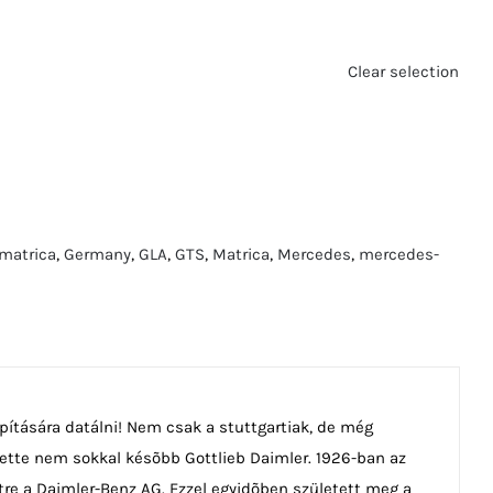
Clear selection
lmatrica
,
Germany
,
GLA
,
GTS
,
Matrica
,
Mercedes
,
mercedes-
pítására datálni! Nem csak a stuttgartiak, de még
követte nem sokkal késõbb Gottlieb Daimler. 1926-ban az
étre a Daimler-Benz AG. Ezzel egyidõben született meg a