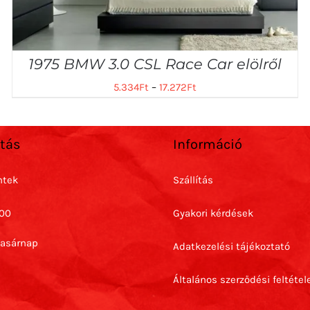
1975 BMW 3.0 CSL Race Car elölről
5.334
Ft
–
17.272
Ft
rtás
Információ
ntek
Szállítás
:00
Gyakori kérdések
Vasárnap
Adatkezelési tájékoztató
Általános szerződési feltétel