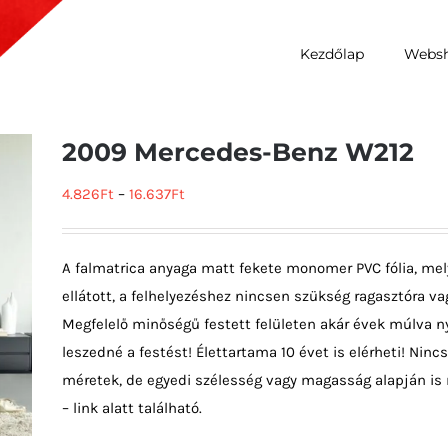
Kezdőlap
Webs
2009 Mercedes-Benz W212
4.826
Ft
–
16.637
Ft
A falmatrica anyaga matt fekete monomer PVC fólia, mel
ellátott, a felhelyezéshez nincsen szükség ragasztóra vag
Megfelelő minőségű festett felületen akár évek múlva ny
leszedné a festést! Élettartama 10 évet is elérheti! Ni
méretek, de egyedi szélesség vagy magasság alapján is 
– link alatt található.