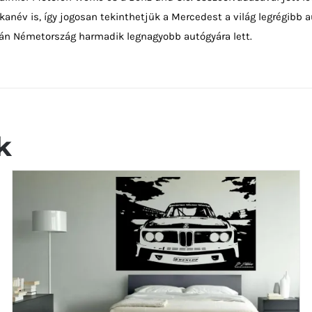
anév is, így jogosan tekinthetjük a Mercedest a világ legrégib
tán Németország harmadik legnagyobb autógyára lett.
k