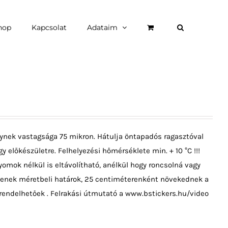
hop
Kapcsolat
Adataim
ynek vastagsága 75 mikron. Hátulja öntapadós ragasztóval
y előkészületre. Felhelyezési hőmérséklete min. + 10 °C !!!
omok nélkül is eltávolítható, anélkül hogy roncsolná vagy
ncsenek méretbeli határok, 25 centiméterenként növekednek a
rendelhetőek . Felrakási útmutató a www.bstickers.hu/video