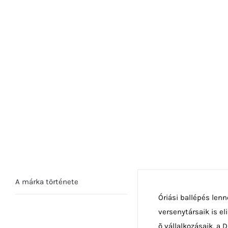
A márka története
Óriási ballépés len
versenytársaik is el
õ vállalkozásaik, a