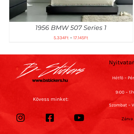
1956 BMW 507 Series 1
5.334
Ft
–
17.145
Ft
Nyitvata
Hétfő – Pé
9:00 – 17
Kövess minket:
Szombat – 
Zárva