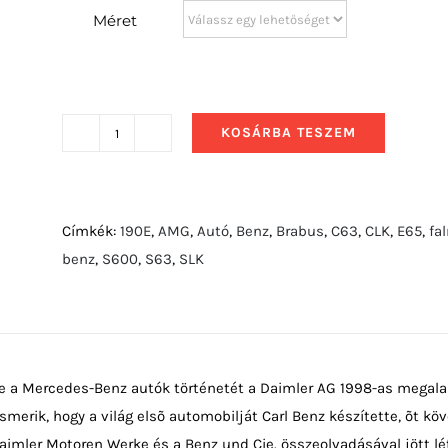
Méret
KOSÁRBA TESZEM
2009
Mercedes-
Benz
W212
Címkék:
190E
,
AMG
,
Autó
,
Benz
,
Brabus
,
C63
,
CLK
,
E65
,
fa
mennyiség
benz
,
S600
,
S63
,
SLK
ne a Mercedes-Benz autók történetét a Daimler AG 1998-as megala
ismerik, hogy a világ elsõ automobilját Carl Benz készítette, õt 
 Daimler Motoren Werke és a Benz und Cie. összeolvadásával jött l