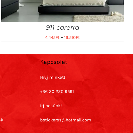
911 carerra
4.445
Ft
–
16.510
Ft
Kapcsolat
Hívj minket!
+36 20 220 9591
Írj nekünk!
ek
bstickerss@hotmail.com