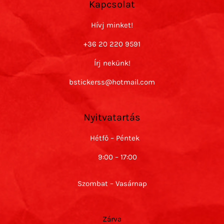
Kapcsolat
Hívj minket!
+36 20 220 9591
Írj nekünk!
bstickerss@hotmail.com
Nyitvatartás
Hétfő – Péntek
9:00 – 17:00
Szombat – Vasárnap
Zárva