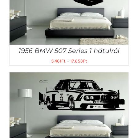
1956 BMW 507 Series 1 hátulról
5.461
Ft
–
17.653
Ft