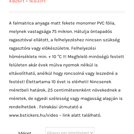
4.826
Ft
–
16.637
Ft
A falmatrica anyaga matt fekete monomer PVC fólia,
melynek vastagsága 75 mikron. Hátulja öntapadós
ragasztóval ellátott, a felhelyezéshez nincsen szükség
ragasztóra vagy előkészületre. Felhelyezési
hőmérséklete min. + 10 °C !!! Megfelelő minőségű festett
felületen akár évek múlva nyomok nélkül is
eltávolítható, anélkül hogy roncsolná vagy leszedné a
festést! Élettartama 10 évet is elérheti! Nincsenek
méretbeli határok, 25 centiméterenként növekednek a
méretek, de egyedi szélesség vagy magasság alapján is
rendelhetőek . Felrakási útmutató a
www.bstickers.hu/video – link alatt található.
Méret