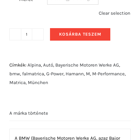
Clear selection
KOSÁRBA TESZEM
2007
BMW
Series
1
Címkék:
Alpina
,
Autó
,
Bayerische Motoren Werke AG
,
oldalról
bmw
,
falmatrica
,
G-Power
,
Hamann
,
M
,
M-Performance
,
mennyiség
Matrica
,
München
A márka története
A BMW (Bayerische Motoren Werke AG, azaz Bajor