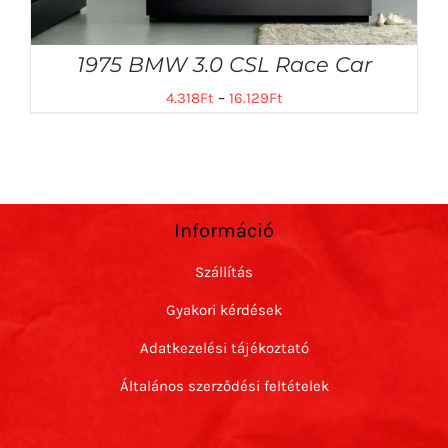
1975 BMW 3.0 CSL Race Car
4.318
Ft
–
16.129
Ft
Információ
Szállítás
Gyakori kérdések
Adatkezelési tájékoztató
Általános szerződési feltételek