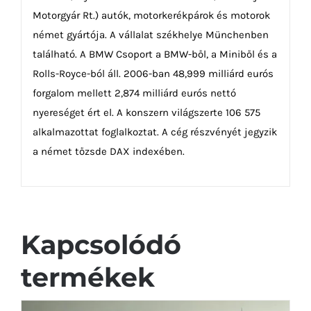
Motorgyár Rt.) autók, motorkerékpárok és motorok
német gyártója. A vállalat székhelye Münchenben
található. A BMW Csoport a BMW-ből, a Miniből és a
Rolls-Royce-ból áll. 2006-ban 48,999 milliárd eurós
forgalom mellett 2,874 milliárd eurós nettó
nyereséget ért el. A konszern világszerte 106 575
alkalmazottat foglalkoztat. A cég részvényét jegyzik
a német tőzsde DAX indexében.
Kapcsolódó
termékek