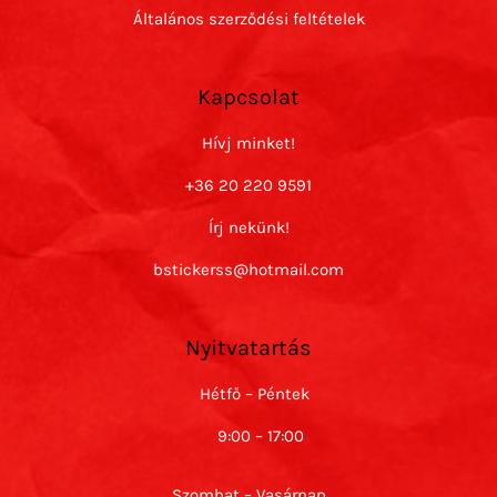
Általános szerződési feltételek
Kapcsolat
Hívj minket!
+36 20 220 9591
Írj nekünk!
bstickerss@hotmail.com
Nyitvatartás
Hétfő – Péntek
9:00 – 17:00
Szombat – Vasárnap