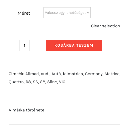
Méret
Clear selection
KOSÁRBA TESZEM
2007
Audi
A5
Quattro
Címkék:
Allroad
,
audi
,
Autó
,
falmatrica
,
Germany
,
Matrica
,
mennyiség
Quattro
,
R8
,
S6
,
S8
,
Sline
,
V10
A márka története