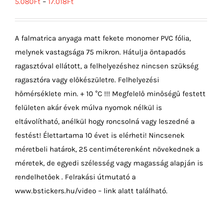
5.080
Ft
–
17.018
Ft
A falmatrica anyaga matt fekete monomer PVC fólia,
melynek vastagsága 75 mikron. Hátulja öntapadós
ragasztóval ellátott, a felhelyezéshez nincsen szükség
ragasztóra vagy előkészületre. Felhelyezési
hőmérséklete min. + 10 °C !!! Megfelelő minőségű festett
felületen akár évek múlva nyomok nélkül is
eltávolítható, anélkül hogy roncsolná vagy leszedné a
festést! Élettartama 10 évet is elérheti! Nincsenek
méretbeli határok, 25 centiméterenként növekednek a
méretek, de egyedi szélesség vagy magasság alapján is
rendelhetőek . Felrakási útmutató a
www.bstickers.hu/video – link alatt található.