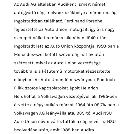
Az Audi AG általában Audiként ismert német
autógyártó cég, melynek székhelye a németországi
Ingolstadtban található. Ferdinand Porsche
fejlesztette az Auto Union motorjait, így ő is nagy
szerepet vállalt a márka sikerében. 1949 után
Ingolstadt lett az Auto Union központja. 1958-ban a
Mercedes-szel kötött szövetség hat év után
szétesett, mivel az Auto Union vezetősége
továbbra is a kétütemű motorokat részesítette
előnyben. Az Auto Union fő részvényese, Friedrich
Flikk szoros kapcsolatokat ápolt Heinrich
Nordhoffal, a Volkswagen vezetőjével, aki 1965-ben
átvette a négykarikás márkát. 1964 óta 99,7%-ban a
Volkswagen AG leányvállalata.1969-től Audi NSU
Auto Union névre változtatták a cég nevét az NSU
beolvadása után, amit 1985-ben Audira