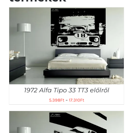
1972 Alfa Tipo 33 TT3 előlről
5.398
Ft
–
17.310
Ft