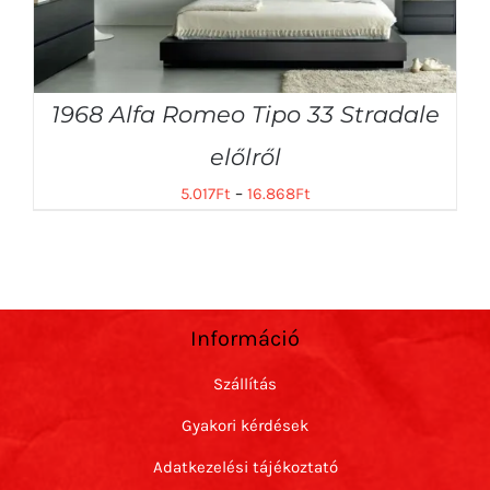
1968 Alfa Romeo Tipo 33 Stradale
előlről
5.017
Ft
–
16.868
Ft
Információ
Szállítás
Gyakori kérdések
Adatkezelési tájékoztató