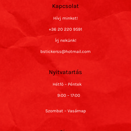
Kapcsolat
Hívj minket!
+36 20 220 9591
Írj nekünk!
bstickerss@hotmail.com
Nyitvatartás
Hétfő – Péntek
9:00 – 17:00
Szombat – Vasárnap