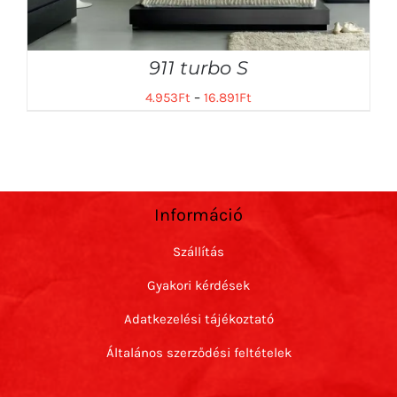
911 turbo S
4.953
Ft
–
16.891
Ft
Információ
Szállítás
Gyakori kérdések
Adatkezelési tájékoztató
Általános szerződési feltételek