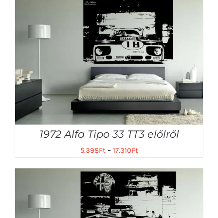
1972 Alfa Tipo 33 TT3 előlről
5.398
Ft
–
17.310
Ft