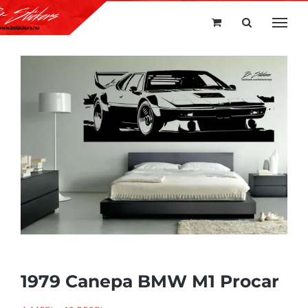
Kihagyás
1979 Canepa BMW M1 Procar