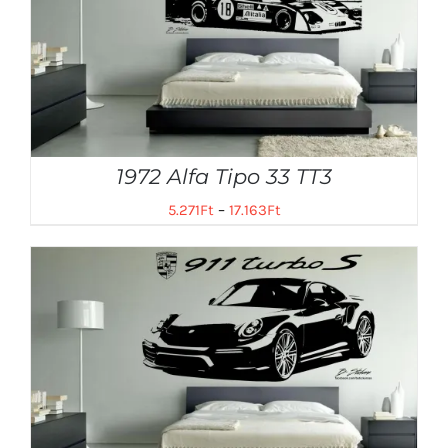
1972 Alfa Tipo 33 TT3
5.271
Ft
–
17.163
Ft