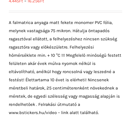
4.445
Ft
–
16.256
Ft
A falmatrica anyaga matt fekete monomer PVC fólia,
melynek vastagsága 75 mikron. Hátulja öntapadós
ragasztóval ellátott, a felhelyezéshez nincsen szükség
ragasztóra vagy előkészületre. Felhelyezési
hőmérséklete min. + 10 °C !!! Megfelelő minőségű festett
felületen akár évek múlva nyomok nélkül is
eltávolítható, anélkül hogy roncsolná vagy leszedné a
festést! Élettartama 10 évet is elérheti! Nincsenek
méretbeli határok, 25 centiméterenként növekednek a
méretek, de egyedi szélesség vagy magasság alapján is
rendelhetőek . Felrakási útmutató a
www.bstickers.hu/video – link alatt található.