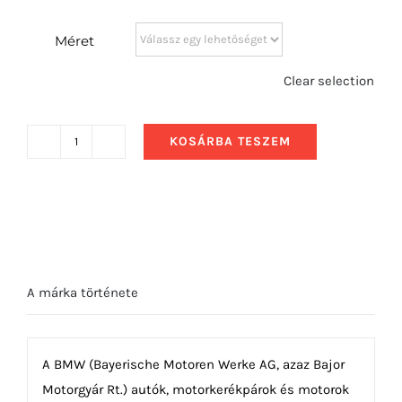
Méret
Clear selection
KOSÁRBA TESZEM
1979
Canepa
BMW
M1
Procar
mennyiség
A márka története
A BMW (Bayerische Motoren Werke AG, azaz Bajor
Motorgyár Rt.) autók, motorkerékpárok és motorok