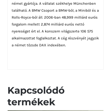
német gyártója. A vállalat székhelye Münchenben
található. A BMW Csoport a BMW-ből, a Miniből és a
Rolls-Royce-ból áll. 2006-ban 48,999 milliárd eurós
forgalom mellett 2,874 milliárd eurós nettó
nyereséget ért el. A konszern világszerte 106 575
alkalmazottat foglalkoztat. A cég részvényét jegyzik
a német tőzsde DAX indexében.
Kapcsolódó
termékek