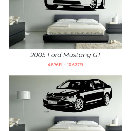
2005 Ford Mustang GT
4.826
Ft
–
16.637
Ft