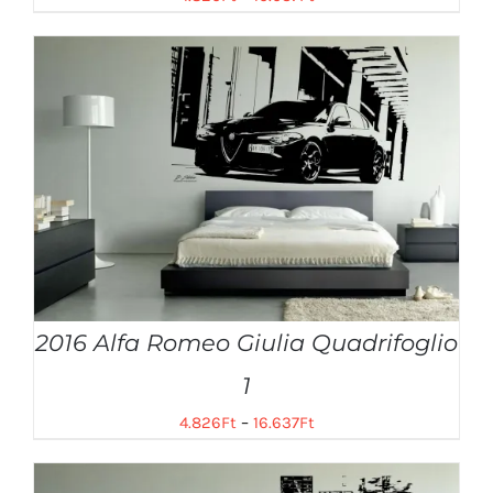
2016 Alfa Romeo Giulia Quadrifoglio
1
4.826
Ft
–
16.637
Ft