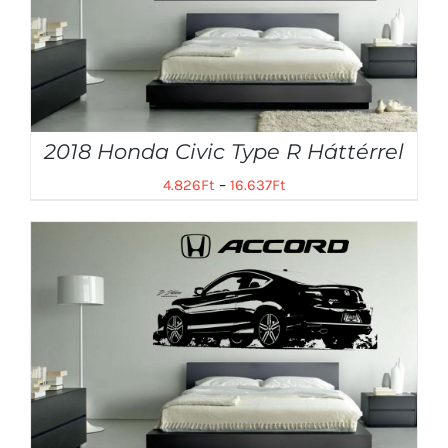
2018 Honda Civic Type R Háttérrel
4.826
Ft
–
16.637
Ft