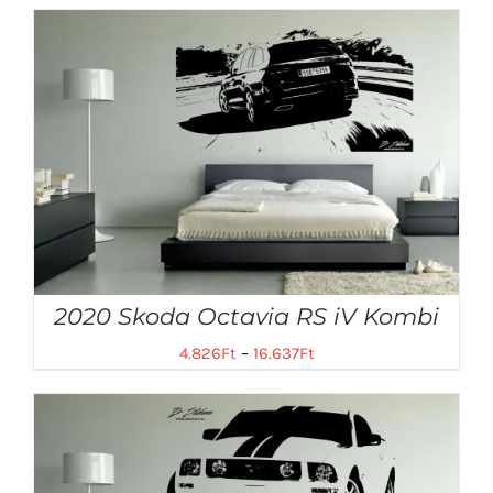
2020 Skoda Octavia RS iV Kombi
4.826
Ft
–
16.637
Ft