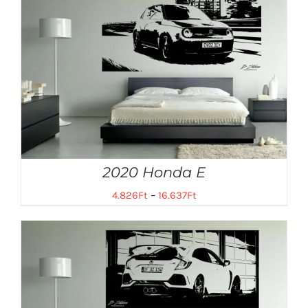
2020 Honda E
4.826
Ft
–
16.637
Ft