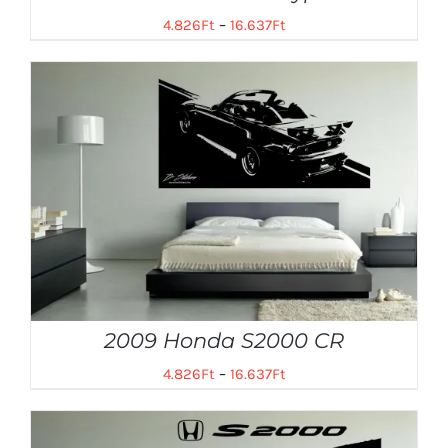
4.826
Ft
–
16.637
Ft
2009 Honda S2000 CR
4.826
Ft
–
16.637
Ft