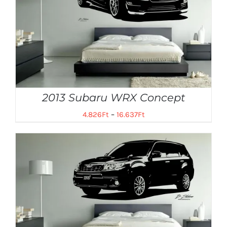
2013 Subaru WRX Concept
4.826
Ft
–
16.637
Ft