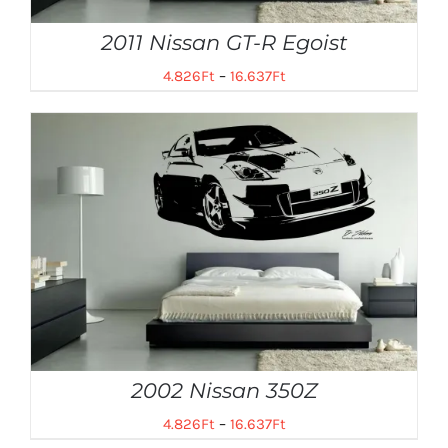
2011 Nissan GT-R Egoist
4.826
Ft
–
16.637
Ft
2002 Nissan 350Z
4.826
Ft
–
16.637
Ft