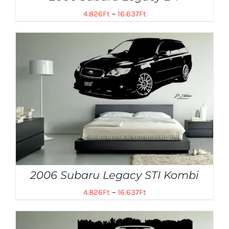
4.826
Ft
–
16.637
Ft
2006 Subaru Legacy STI Kombi
4.826
Ft
–
16.637
Ft