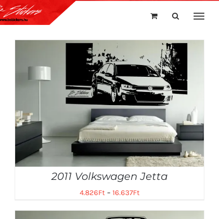
Kihagyás
2011 Volkswagen Jetta
4.826
Ft
–
16.637
Ft