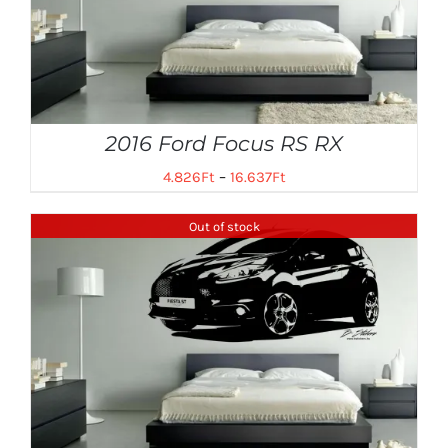
2016 Ford Focus RS RX
4.826
Ft
–
16.637
Ft
Out of stock