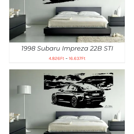
1998 Subaru Impreza 22B STI
4.826
Ft
–
16.637
Ft