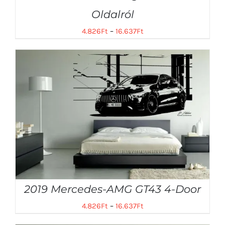
Oldalról
4.826
Ft
–
16.637
Ft
2019 Mercedes-AMG GT43 4-Door
4.826
Ft
–
16.637
Ft