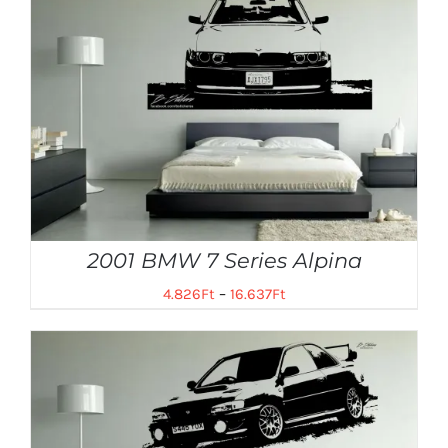
2001 BMW 7 Series Alpina
4.826
Ft
–
16.637
Ft