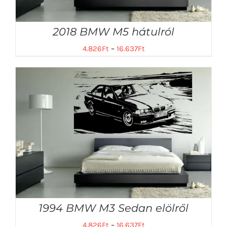
2018 BMW M5 hátulról
4.826
Ft
–
16.637
Ft
1994 BMW M3 Sedan elölről
4.826
Ft
–
16.637
Ft