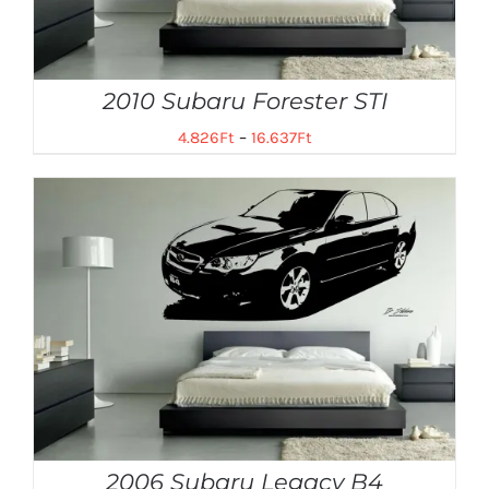
2010 Subaru Forester STI
4.826
Ft
–
16.637
Ft
2006 Subaru Legacy B4