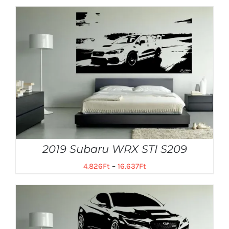
2019 Subaru WRX STI S209
4.826
Ft
–
16.637
Ft