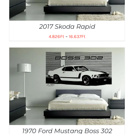
2017 Skoda Rapid
4.826
Ft
–
16.637
Ft
1970 Ford Mustang Boss 302