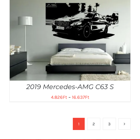
2019 Mercedes-AMG C63 S
4.826
Ft
–
16.637
Ft
1
2
3