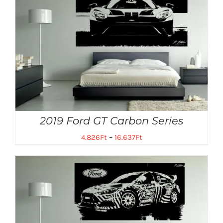
2019 Ford GT Carbon Series
4.826
Ft
–
16.637
Ft