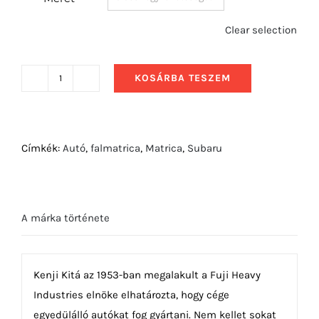
Clear selection
KOSÁRBA TESZEM
2013
Subaru
WRX
Concept
Címkék:
Autó
,
falmatrica
,
Matrica
,
Subaru
mennyiség
A márka története
Kenji Kitá az 1953-ban megalakult a Fuji Heavy
Industries elnöke elhatározta, hogy cége
egyedülálló autókat fog gyártani. Nem kellet sokat