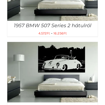
1957 BMW 507 Series 2 hátulról
4.572
Ft
–
16.256
Ft