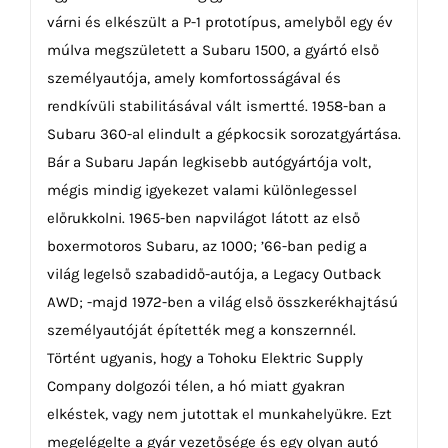
várni és elkészült a P-1 prototípus, amelyből egy év
múlva megszületett a Subaru 1500, a gyártó első
személyautója, amely komfortosságával és
rendkívüli stabilitásával vált ismertté. 1958-ban a
Subaru 360-al elindult a gépkocsik sorozatgyártása.
Bár a Subaru Japán legkisebb autógyártója volt,
mégis mindig igyekezet valami különlegessel
előrukkolni. 1965-ben napvilágot látott az első
boxermotoros Subaru, az 1000; ’66-ban pedig a
világ legelső szabadidő-autója, a Legacy Outback
AWD; -majd 1972-ben a világ első összkerékhajtású
személyautóját építették meg a konszernnél.
Történt ugyanis, hogy a Tohoku Elektric Supply
Company dolgozói télen, a hó miatt gyakran
elkéstek, vagy nem jutottak el munkahelyükre. Ezt
megelégelte a gyár vezetősége és egy olyan autó