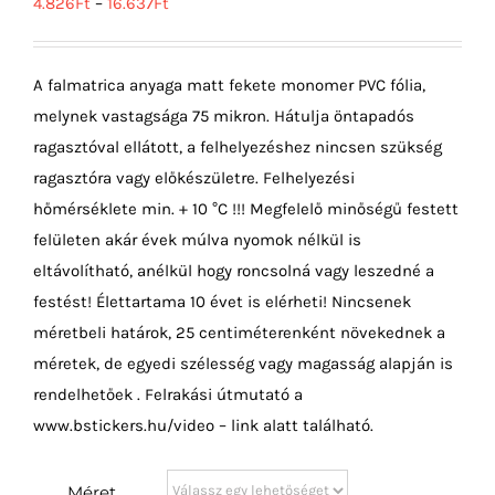
4.826
Ft
–
16.637
Ft
A falmatrica anyaga matt fekete monomer PVC fólia,
melynek vastagsága 75 mikron. Hátulja öntapadós
ragasztóval ellátott, a felhelyezéshez nincsen szükség
ragasztóra vagy előkészületre. Felhelyezési
hőmérséklete min. + 10 °C !!! Megfelelő minőségű festett
felületen akár évek múlva nyomok nélkül is
eltávolítható, anélkül hogy roncsolná vagy leszedné a
festést! Élettartama 10 évet is elérheti! Nincsenek
méretbeli határok, 25 centiméterenként növekednek a
méretek, de egyedi szélesség vagy magasság alapján is
rendelhetőek . Felrakási útmutató a
www.bstickers.hu/video – link alatt található.
Méret