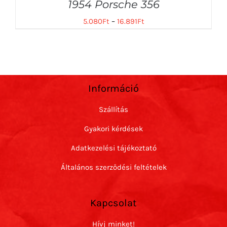
1954 Porsche 356
5.080
Ft
–
16.891
Ft
Információ
Szállítás
Gyakori kérdések
Adatkezelési tájékoztató
Általános szerződési feltételek
Kapcsolat
Hívj minket!