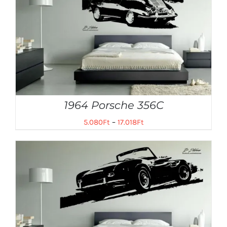
1964 Porsche 356C
5.080
Ft
–
17.018
Ft