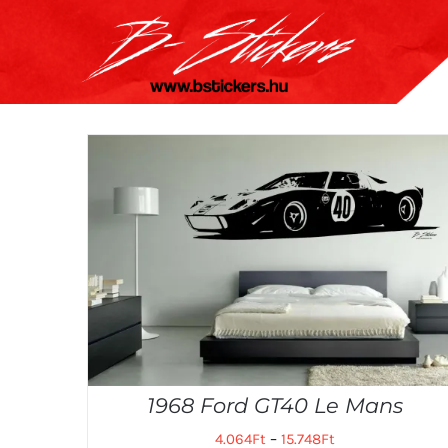
Kihagyás
1968 Ford GT40 Le Mans
4.064
Ft
–
15.748
Ft