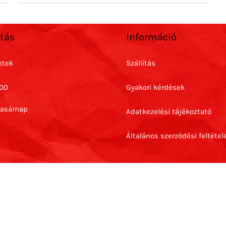
rtás
Információ
ntek
Szállítás
:00
Gyakori kérdések
Vasárnap
Adatkezelési tájékoztató
Általános szerződési feltétel