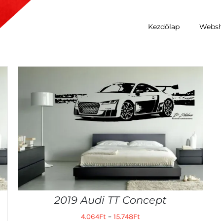
Kezdőlap
Webs
2019 Audi TT Concept
4.064
Ft
–
15.748
Ft