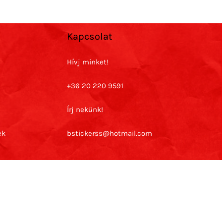
Kapcsolat
Hívj minket!
+36 20 220 9591
Írj nekünk!
ek
bstickerss@hotmail.com