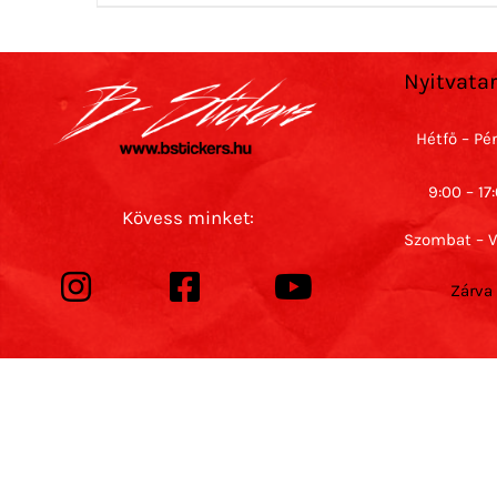
Nyitvata
Hétfő – Pé
9:00 – 17
Kövess minket:
Szombat – 
Zárva