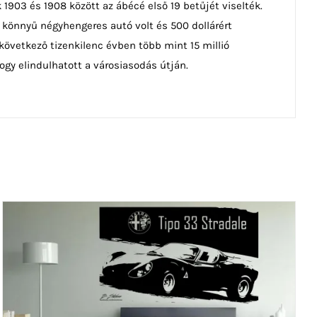
 1903 és 1908 között az ábécé első 19 betűjét viselték.
s könnyű négyhengeres autó volt és 500 dollárért
következő tizenkilenc évben több mint 15 millió
gy elindulhatott a városiasodás útján.