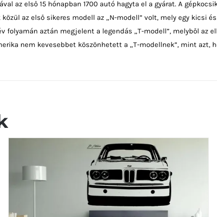
ával az első 15 hónapban 1700 autó hagyta el a gyárat. A gépkocsik
 közül az első sikeres modell az „N-modell” volt, mely egy kicsi é
 év folyamán aztán megjelent a legendás „T-modell”, melyből az el
merika nem kevesebbet köszönhetett a „T-modellnek”, mint azt, ho
k