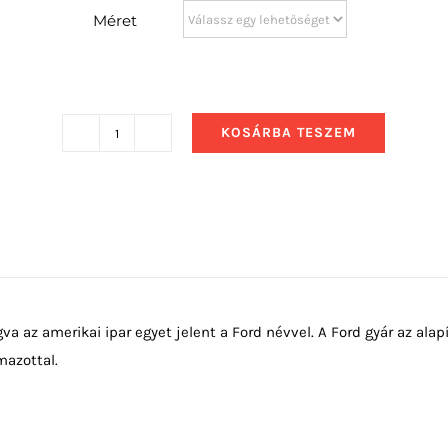
Méret
KOSÁRBA TESZEM
1968
Ford
GT40
Le
Mans
mennyiség
gva az amerikai ipar egyet jelent a Ford névvel. A Ford gyár az alap
mazottal.