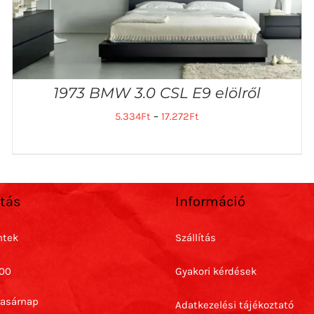
1973 BMW 3.0 CSL E9 elölről
5.334
Ft
–
17.272
Ft
rtás
Információ
ntek
Szállítás
:00
Gyakori kérdések
Vasárnap
Adatkezelési tájékoztató