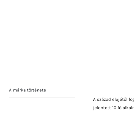
A márka története
A század elejétől fo
jelentett 10 fő alkal