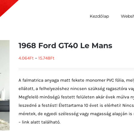
Kezdőlap
Webs
1968 Ford GT40 Le Mans
4.064
Ft
–
15.748
Ft
A falmatrica anyaga matt fekete monomer PVC fólia, mel
ellátott, a felhelyezéshez nincsen szükség ragasztóra vag
Megfelelő minőségű festett felületen akár évek múlva ny
leszedné a festést! Élettartama 10 évet is elérheti! Ni
méretek, de egyedi szélesség vagy magasság alapján is 
– link alatt található.