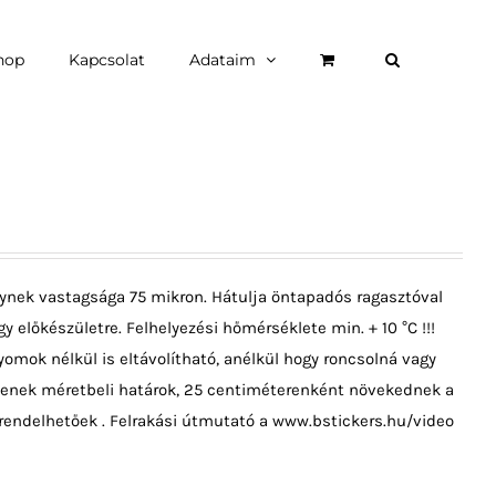
hop
Kapcsolat
Adataim
ynek vastagsága 75 mikron. Hátulja öntapadós ragasztóval
y előkészületre. Felhelyezési hőmérséklete min. + 10 °C !!!
omok nélkül is eltávolítható, anélkül hogy roncsolná vagy
ncsenek méretbeli határok, 25 centiméterenként növekednek a
rendelhetőek . Felrakási útmutató a www.bstickers.hu/video