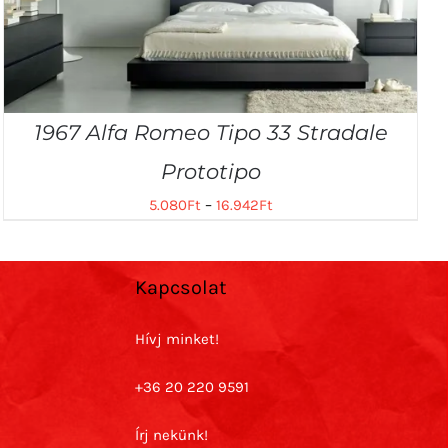
1967 Alfa Romeo Tipo 33 Stradale
Prototipo
5.080
Ft
–
16.942
Ft
Kapcsolat
Hívj minket!
+36 20 220 9591
Írj nekünk!