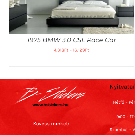
1975 BMW 3.0 CSL Race Car
4.318
Ft
–
16.129
Ft
Nyitvata
Hétfő – Pé
9:00 – 17
Kövess minket:
Szombat – 