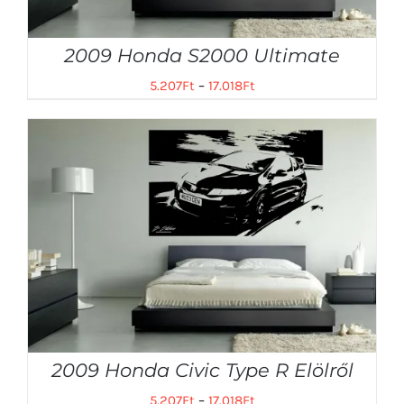
2009 Honda S2000 Ultimate
5.207
Ft
–
17.018
Ft
2009 Honda Civic Type R Elölről
5.207
Ft
–
17.018
Ft