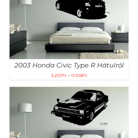
2003 Honda Civic Type R Hátulról
5.207
Ft
–
17.018
Ft