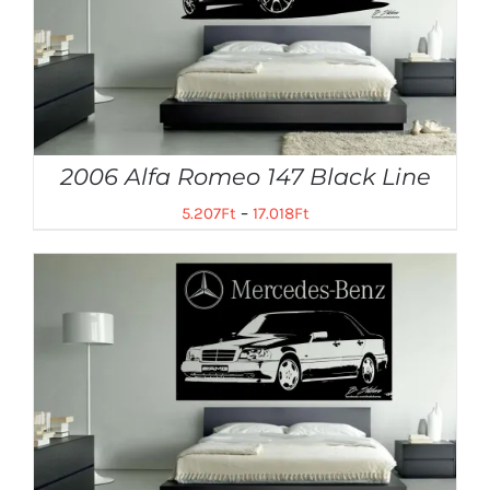
2006 Alfa Romeo 147 Black Line
5.207
Ft
–
17.018
Ft