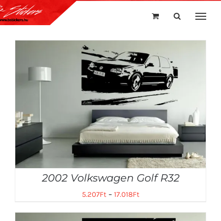
Kihagyás
2002 Volkswagen Golf R32
5.207
Ft
–
17.018
Ft