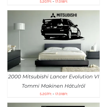
5.207
Ft
–
17.018
Ft
2000 Mitsubishi Lancer Evolution VI
Tommi Makinen Hátulról
5.207
Ft
–
17.018
Ft