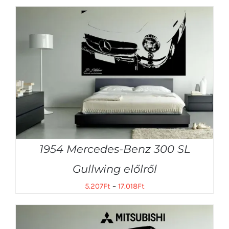
1954 Mercedes-Benz 300 SL
Gullwing előlről
5.207
Ft
–
17.018
Ft