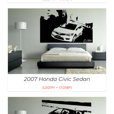
2007 Honda Civic Sedan
5.207
Ft
–
17.018
Ft