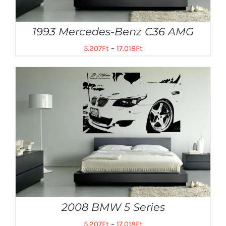
1993 Mercedes-Benz C36 AMG
5.207
Ft
–
17.018
Ft
2008 BMW 5 Series
5.207
Ft
–
17.018
Ft