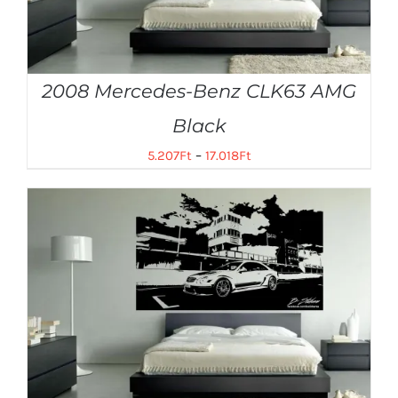
2008 Mercedes-Benz CLK63 AMG
Black
5.207
Ft
–
17.018
Ft