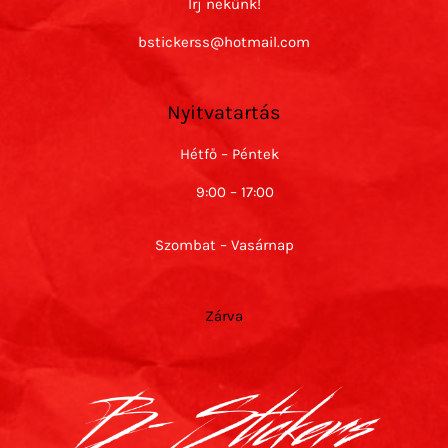
Írj nekünk!
bstickerss@hotmail.com
Nyitvatartás
Hétfő – Péntek
9:00 – 17:00
Szombat – Vasárnap
Zárva