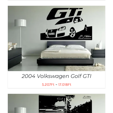
2004 Volkswagen Golf GTI
5.207
Ft
–
17.018
Ft