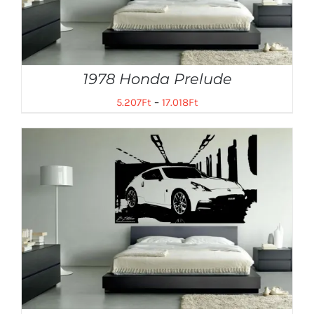
1978 Honda Prelude
5.207
Ft
–
17.018
Ft