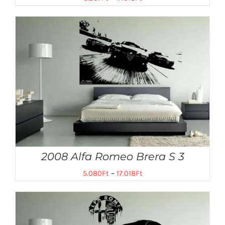
2008 Alfa Romeo Brera S 3
5.080
Ft
–
17.018
Ft