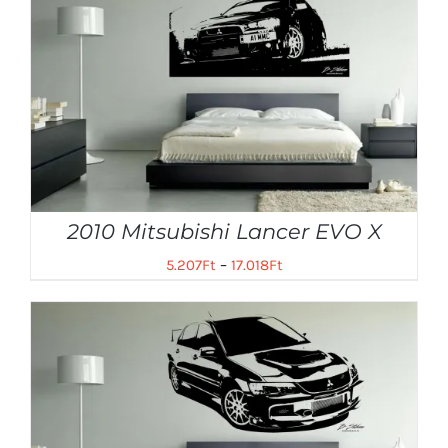
2010 Mitsubishi Lancer EVO X
5.207
Ft
–
17.018
Ft