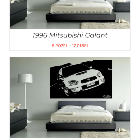
1996 Mitsubishi Galant
5.207
Ft
–
17.018
Ft