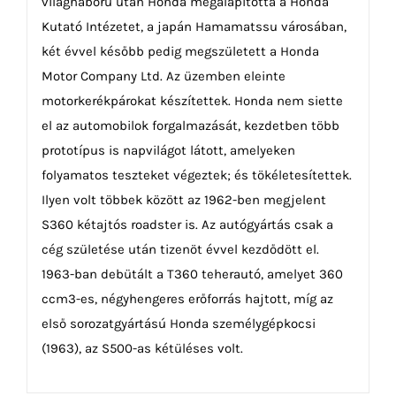
világháború után Honda megalapította a Honda
Kutató Intézetet, a japán Hamamatssu városában,
két évvel később pedig megszületett a Honda
Motor Company Ltd. Az üzemben eleinte
motorkerékpárokat készítettek. Honda nem siette
el az automobilok forgalmazását, kezdetben több
prototípus is napvilágot látott, amelyeken
folyamatos teszteket végeztek; és tökéletesítettek.
Ilyen volt többek között az 1962-ben megjelent
S360 kétajtós roadster is. Az autógyártás csak a
cég születése után tizenöt évvel kezdődött el.
1963-ban debütált a T360 teherautó, amelyet 360
ccm3-es, négyhengeres erőforrás hajtott, míg az
első sorozatgyártású Honda személygépkocsi
(1963), az S500-as kétüléses volt.