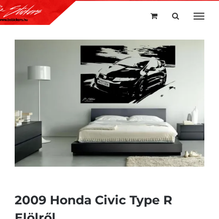
Kihagyás
2009 Honda Civic Type R
Elölről