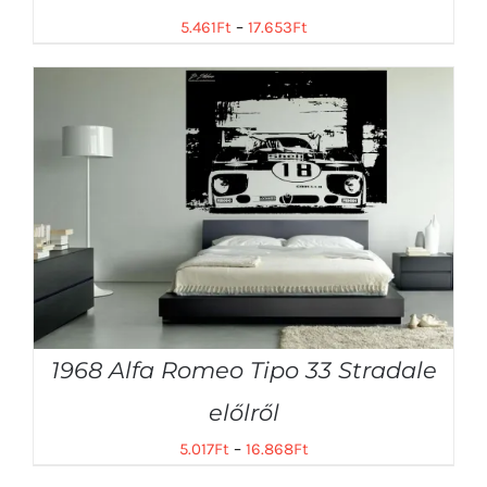
5.461
Ft
–
17.653
Ft
1968 Alfa Romeo Tipo 33 Stradale
előlről
5.017
Ft
–
16.868
Ft