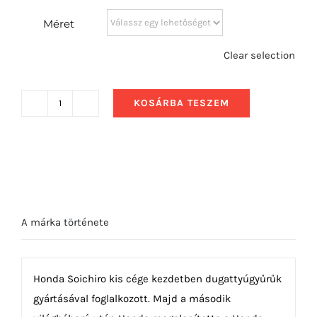
Méret
Clear selection
KOSÁRBA TESZEM
2009
Honda
Civic
Type
R
Elölről
A márka története
mennyiség
Honda Soichiro kis cége kezdetben dugattyúgyűrűk
gyártásával foglalkozott. Majd a második