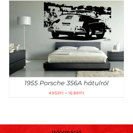
1955 Porsche 356A hátulról
4.953
Ft
–
16.891
Ft
Információ