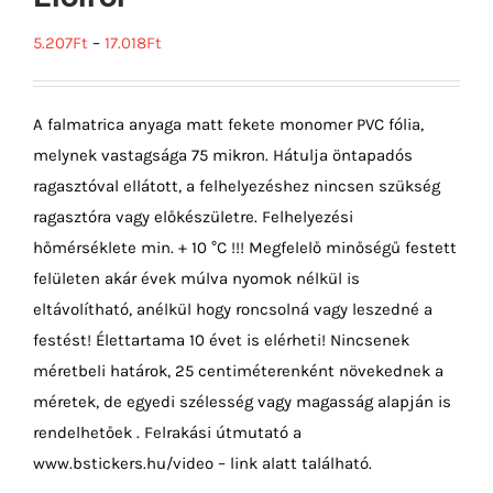
5.207
Ft
–
17.018
Ft
A falmatrica anyaga matt fekete monomer PVC fólia,
melynek vastagsága 75 mikron. Hátulja öntapadós
ragasztóval ellátott, a felhelyezéshez nincsen szükség
ragasztóra vagy előkészületre. Felhelyezési
hőmérséklete min. + 10 °C !!! Megfelelő minőségű festett
felületen akár évek múlva nyomok nélkül is
eltávolítható, anélkül hogy roncsolná vagy leszedné a
festést! Élettartama 10 évet is elérheti! Nincsenek
méretbeli határok, 25 centiméterenként növekednek a
méretek, de egyedi szélesség vagy magasság alapján is
rendelhetőek . Felrakási útmutató a
www.bstickers.hu/video – link alatt található.