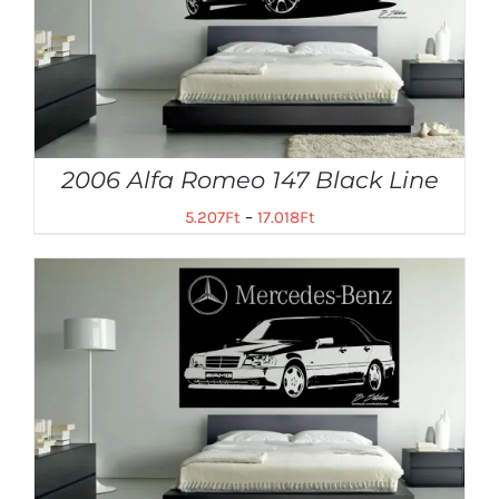
2006 Alfa Romeo 147 Black Line
5.207
Ft
–
17.018
Ft