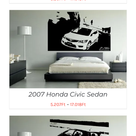
2007 Honda Civic Sedan
5.207
Ft
–
17.018
Ft