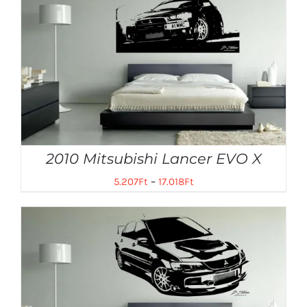
2010 Mitsubishi Lancer EVO X
5.207
Ft
–
17.018
Ft