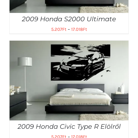
2009 Honda S2000 Ultimate
5.207
Ft
–
17.018
Ft
2009 Honda Civic Type R Elölről
5.207
Ft
–
17.018
Ft