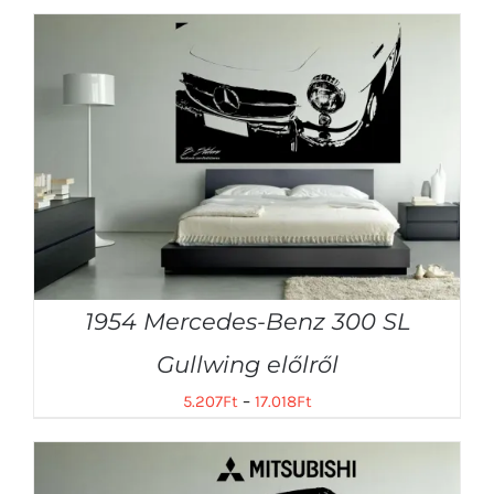
1954 Mercedes-Benz 300 SL
Gullwing előlről
5.207
Ft
–
17.018
Ft