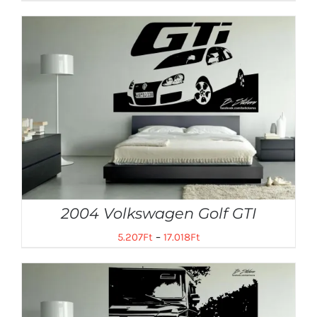
2004 Volkswagen Golf GTI
5.207
Ft
–
17.018
Ft