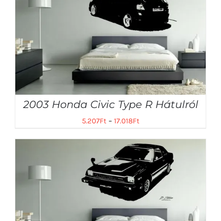
2003 Honda Civic Type R Hátulról
5.207
Ft
–
17.018
Ft