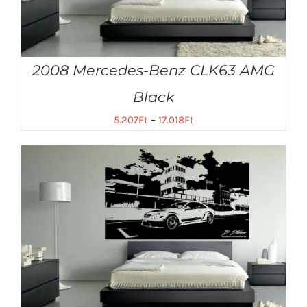
2008 Mercedes-Benz CLK63 AMG
Black
5.207
Ft
–
17.018
Ft