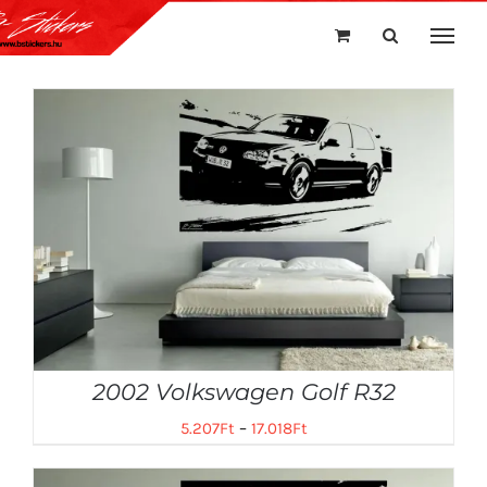
Kihagyás
2002 Volkswagen Golf R32
5.207
Ft
–
17.018
Ft