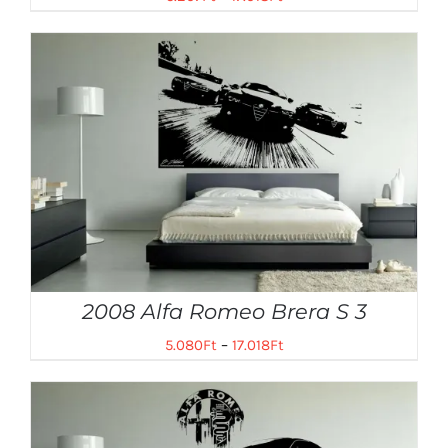
2008 Alfa Romeo Brera S 3
5.080
Ft
–
17.018
Ft