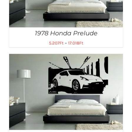
1978 Honda Prelude
5.207
Ft
–
17.018
Ft