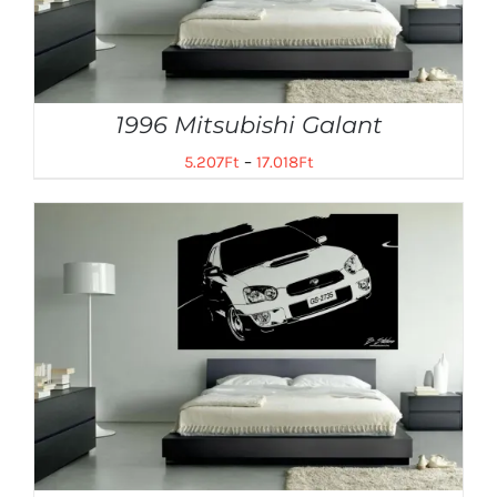
1996 Mitsubishi Galant
5.207
Ft
–
17.018
Ft