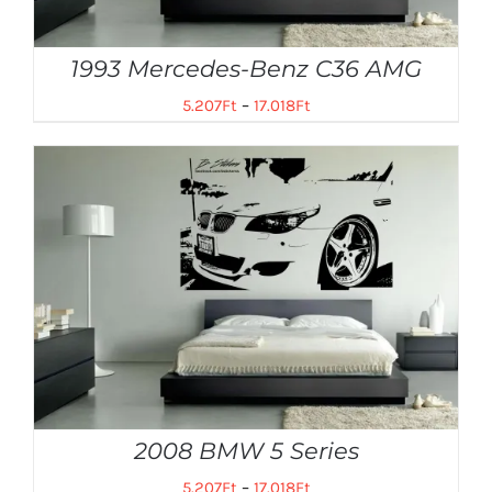
1993 Mercedes-Benz C36 AMG
5.207
Ft
–
17.018
Ft
2008 BMW 5 Series
5.207
Ft
–
17.018
Ft