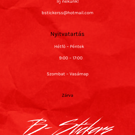
Írj nekünk!
bstickerss@hotmail.com
Nyitvatartás
Hétfő – Péntek
9:00 – 17:00
Szombat – Vasárnap
Zárva