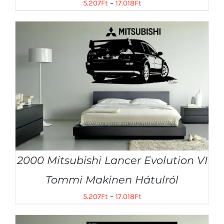
5.207
Ft
–
17.018
Ft
2000 Mitsubishi Lancer Evolution VI
Tommi Makinen Hátulról
5.207
Ft
–
17.018
Ft