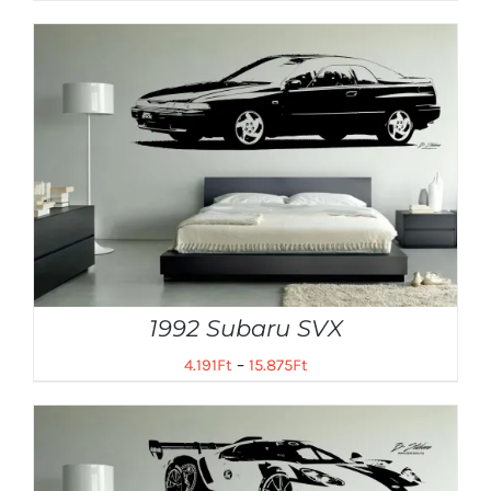
1992 Subaru SVX
4.191
Ft
–
15.875
Ft