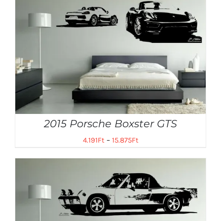
2015 Porsche Boxster GTS
4.191
Ft
–
15.875
Ft