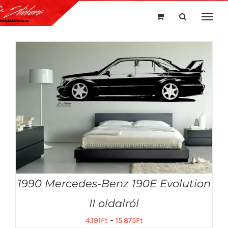
Kihagyás
1990 Mercedes-Benz 190E Evolution
II oldalról
4.191
Ft
–
15.875
Ft