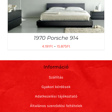
1970 Porsche 914
4.191
Ft
–
15.875
Ft
Információ
Szállítás
Gyakori kérdések
Adatkezelési tájékoztató
Általános szerződési feltételek