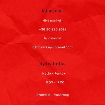
Kapcsolat
Hívj minket!
+36 20 220 9591
Írj nekünk!
bstickerss@hotmail.com
Nyitvatartás
Hétfő – Péntek
9:00 – 17:00
Szombat – Vasárnap