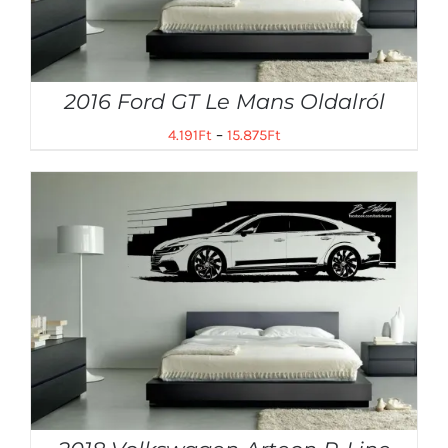
2016 Ford GT Le Mans Oldalról
4.191
Ft
–
15.875
Ft