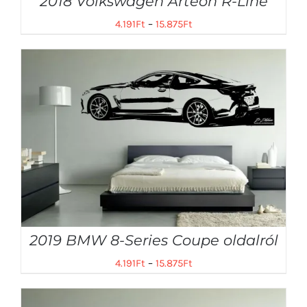
2018 Volkswagen Arteon R-Line
4.191
Ft
–
15.875
Ft
2019 BMW 8-Series Coupe oldalról
4.191
Ft
–
15.875
Ft