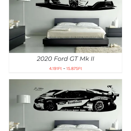
2020 Ford GT Mk II
4.191
Ft
–
15.875
Ft