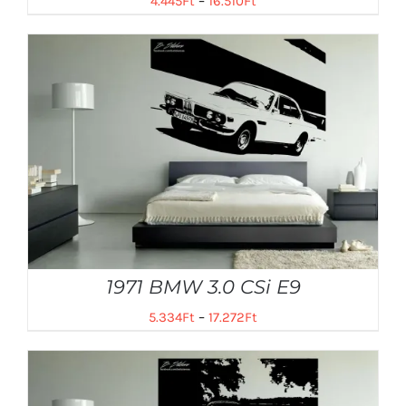
4.445
Ft
–
16.510
Ft
1971 BMW 3.0 CSi E9
5.334
Ft
–
17.272
Ft