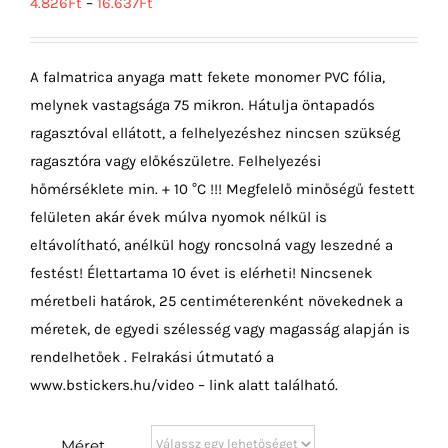
4.826
Ft
–
16.637
Ft
A falmatrica anyaga matt fekete monomer PVC fólia,
melynek vastagsága 75 mikron. Hátulja öntapadós
ragasztóval ellátott, a felhelyezéshez nincsen szükség
ragasztóra vagy előkészületre. Felhelyezési
hőmérséklete min. + 10 °C !!! Megfelelő minőségű festett
felületen akár évek múlva nyomok nélkül is
eltávolítható, anélkül hogy roncsolná vagy leszedné a
festést! Élettartama 10 évet is elérheti! Nincsenek
méretbeli határok, 25 centiméterenként növekednek a
méretek, de egyedi szélesség vagy magasság alapján is
rendelhetőek . Felrakási útmutató a
www.bstickers.hu/video – link alatt található.
Méret