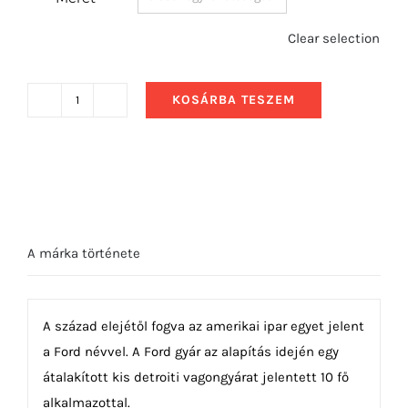
Clear selection
KOSÁRBA TESZEM
2021
Ford
Puma
ST
mennyiség
A márka története
A század elejétől fogva az amerikai ipar egyet jelent
a Ford névvel. A Ford gyár az alapítás idején egy
átalakított kis detroiti vagongyárat jelentett 10 fő
alkalmazottal.