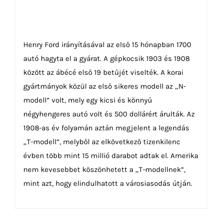
Henry Ford irányításával az első 15 hónapban 1700
autó hagyta el a gyárat. A gépkocsik 1903 és 1908
között az ábécé első 19 betűjét viselték. A korai
gyártmányok közül az első sikeres modell az „N-
modell” volt, mely egy kicsi és könnyű
négyhengeres autó volt és 500 dollárért árulták. Az
1908-as év folyamán aztán megjelent a legendás
„T-modell”, melyből az elkövetkező tizenkilenc
évben több mint 15 millió darabot adtak el. Amerika
nem kevesebbet köszönhetett a „T-modellnek”,
mint azt, hogy elindulhatott a városiasodás útján.