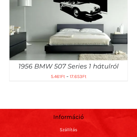
1956 BMW 507 Series 1 hátulról
5.461
Ft
–
17.653
Ft
Információ
Szállítás