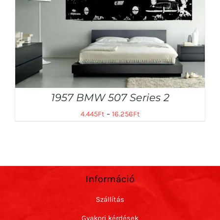
1957 BMW 507 Series 2
4.445
Ft
–
16.256
Ft
Információ
Szállítás
Gyakori kérdések