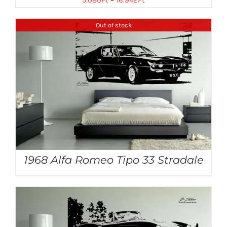
5.080
Ft
–
16.942
Ft
Out of stock
1968 Alfa Romeo Tipo 33 Stradale