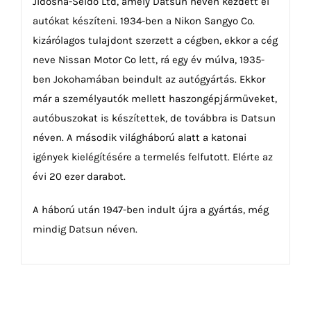
Jidosha-Seido Ltd, amely Datsun néven kezdett el
autókat készíteni. 1934-ben a Nikon Sangyo Co.
kizárólagos tulajdont szerzett a cégben, ekkor a cég
neve Nissan Motor Co lett, rá egy év múlva, 1935-
ben Jokohamában beindult az autógyártás. Ekkor
már a személyautók mellett haszongépjárműveket,
autóbuszokat is készítettek, de továbbra is Datsun
néven. A második világháború alatt a katonai
igények kielégítésére a termelés felfutott. Elérte az
évi 20 ezer darabot.
A háború után 1947-ben indult újra a gyártás, még
mindig Datsun néven.