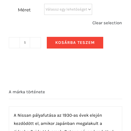
Méret
Clear selection
KOSÁRBA TESZEM
2020
Nissan
GT-
R
50th
Anniversary
A márka története
mennyiség
A Nissan pályafutása az 1930-as évek elején
kezdődött el, amikor Japánban megalakult a