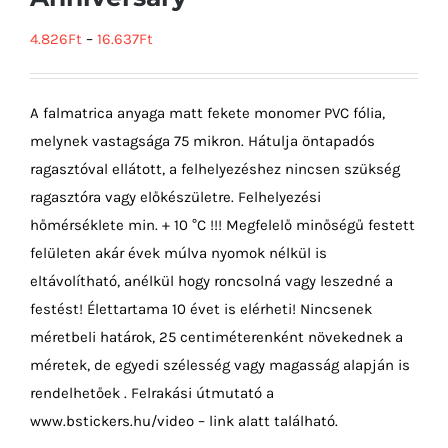
4.826
Ft
–
16.637
Ft
A falmatrica anyaga matt fekete monomer PVC fólia,
melynek vastagsága 75 mikron. Hátulja öntapadós
ragasztóval ellátott, a felhelyezéshez nincsen szükség
ragasztóra vagy előkészületre. Felhelyezési
hőmérséklete min. + 10 °C !!! Megfelelő minőségű festett
felületen akár évek múlva nyomok nélkül is
eltávolítható, anélkül hogy roncsolná vagy leszedné a
festést! Élettartama 10 évet is elérheti! Nincsenek
méretbeli határok, 25 centiméterenként növekednek a
méretek, de egyedi szélesség vagy magasság alapján is
rendelhetőek . Felrakási útmutató a
www.bstickers.hu/video – link alatt található.