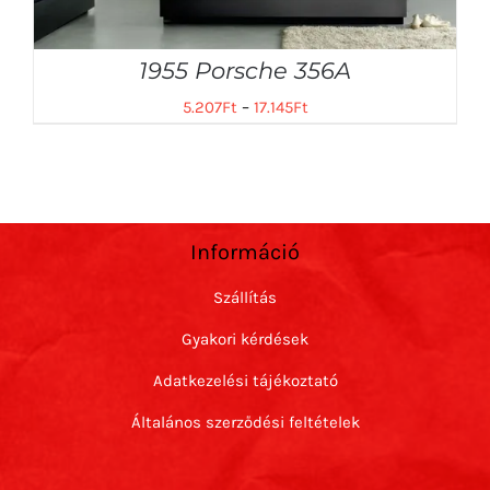
1955 Porsche 356A
5.207
Ft
–
17.145
Ft
Információ
Szállítás
Gyakori kérdések
Adatkezelési tájékoztató
Általános szerződési feltételek