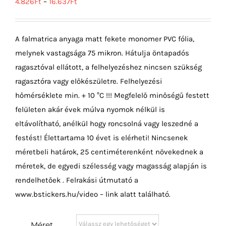
4.826
Ft
–
16.637
Ft
A falmatrica anyaga matt fekete monomer PVC fólia,
melynek vastagsága 75 mikron. Hátulja öntapadós
ragasztóval ellátott, a felhelyezéshez nincsen szükség
ragasztóra vagy előkészületre. Felhelyezési
hőmérséklete min. + 10 °C !!! Megfelelő minőségű festett
felületen akár évek múlva nyomok nélkül is
eltávolítható, anélkül hogy roncsolná vagy leszedné a
festést! Élettartama 10 évet is elérheti! Nincsenek
méretbeli határok, 25 centiméterenként növekednek a
méretek, de egyedi szélesség vagy magasság alapján is
rendelhetőek . Felrakási útmutató a
www.bstickers.hu/video – link alatt található.
Méret