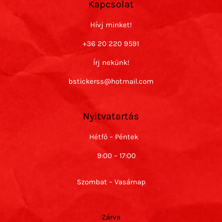
Kapcsolat
Hívj minket!
+36 20 220 9591
Írj nekünk!
bstickerss@hotmail.com
Nyitvatartás
Hétfő – Péntek
9:00 – 17:00
Szombat – Vasárnap
Zárva