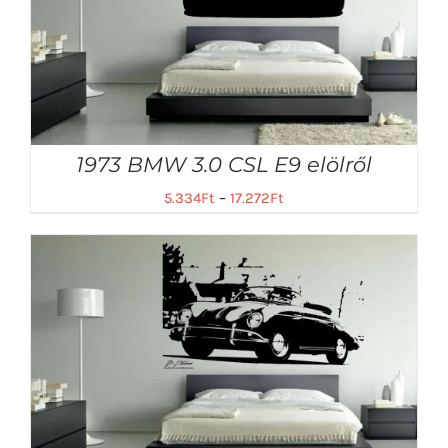
1973 BMW 3.0 CSL E9 elölről
5.334
Ft
–
17.272
Ft