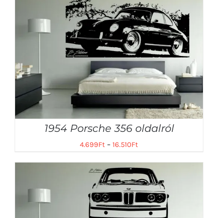
1954 Porsche 356 oldalról
4.699
Ft
–
16.510
Ft