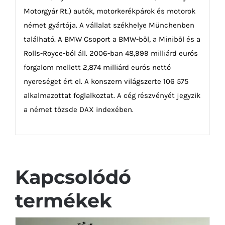
Motorgyár Rt.) autók, motorkerékpárok és motorok
német gyártója. A vállalat székhelye Münchenben
található. A BMW Csoport a BMW-ből, a Miniből és a
Rolls-Royce-ból áll. 2006-ban 48,999 milliárd eurós
forgalom mellett 2,874 milliárd eurós nettó
nyereséget ért el. A konszern világszerte 106 575
alkalmazottat foglalkoztat. A cég részvényét jegyzik
a német tőzsde DAX indexében.
Kapcsolódó
termékek