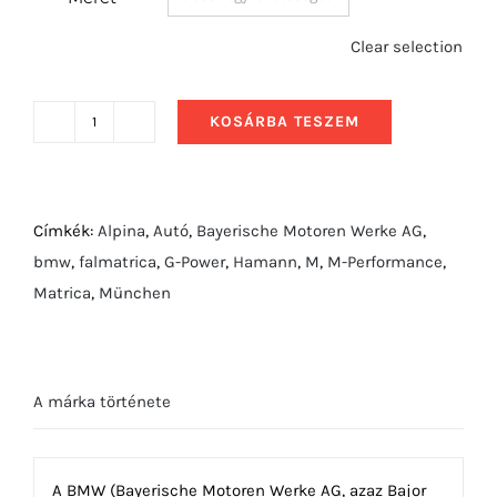
Clear selection
KOSÁRBA TESZEM
2020
BMW
X6
M
Címkék:
Alpina
,
Autó
,
Bayerische Motoren Werke AG
,
Competition
bmw
,
falmatrica
,
G-Power
,
Hamann
,
M
,
M-Performance
,
mennyiség
Matrica
,
München
A márka története
A BMW (Bayerische Motoren Werke AG, azaz Bajor