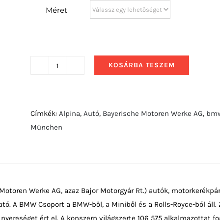
Méret
KOSÁRBA TESZEM
2020
BMW
X3
M
Címkék:
Alpina
,
Autó
,
Bayerische Motoren Werke AG
,
bm
Competition
München
mennyiség
otoren Werke AG, azaz Bajor Motorgyár Rt.) autók, motorkerékpár
ó. A BMW Csoport a BMW-ből, a Miniből és a Rolls-Royce-ból áll. 
 nyereséget ért el. A konszern világszerte 106 575 alkalmazottat f