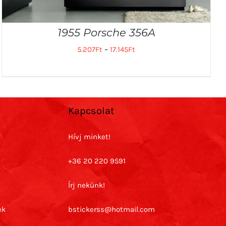
1955 Porsche 356A
5.207
Ft
–
17.145
Ft
Kapcsolat
Hívj minket!
+36 20 220 9591
Írj nekünk!
ek
bstickerss@hotmail.com