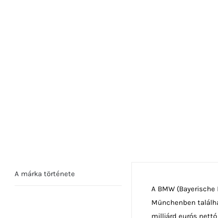
A márka története
A BMW (Bayerische M
Münchenben találhat
milliárd eurós nettó