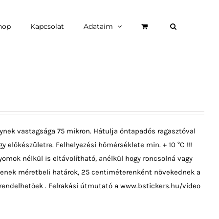
hop
Kapcsolat
Adataim
ynek vastagsága 75 mikron. Hátulja öntapadós ragasztóval
y előkészületre. Felhelyezési hőmérséklete min. + 10 °C !!!
omok nélkül is eltávolítható, anélkül hogy roncsolná vagy
ncsenek méretbeli határok, 25 centiméterenként növekednek a
rendelhetőek . Felrakási útmutató a www.bstickers.hu/video