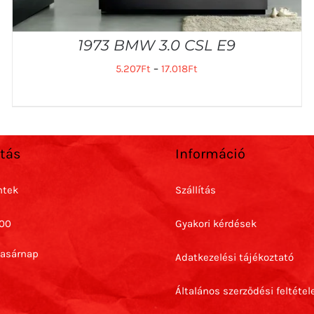
1973 BMW 3.0 CSL E9
5.207
Ft
–
17.018
Ft
rtás
Információ
ntek
Szállítás
:00
Gyakori kérdések
Vasárnap
Adatkezelési tájékoztató
Általános szerződési feltétel