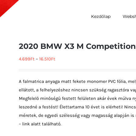
Kezdőlap
Webs
2020 BMW X3 M Competition
4.699
Ft
–
16.510
Ft
A falmatrica anyaga matt fekete monomer PVC fólia, mel
ellátott, a felhelyezéshez nincsen szükség ragasztóra vag
Megfelelő minőségű festett felületen akár évek múlva ny
leszedné a festést! Élettartama 10 évet is elérheti! Ni
méretek, de egyedi szélesség vagy magasság alapján is 
– link alatt található.