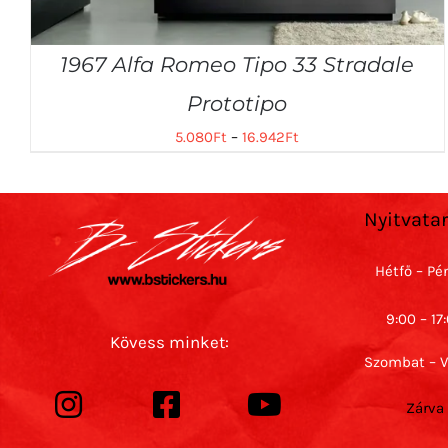
1967 Alfa Romeo Tipo 33 Stradale
Prototipo
5.080
Ft
–
16.942
Ft
Nyitvata
Hétfő – Pé
9:00 – 17
Kövess minket:
Szombat – 
Zárva