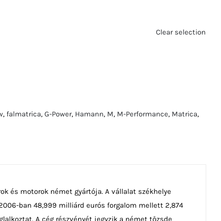
Clear selection
w
,
falmatrica
,
G-Power
,
Hamann
,
M
,
M-Performance
,
Matrica
,
ok és motorok német gyártója. A vállalat székhelye
2006-ban 48,999 milliárd eurós forgalom mellett 2,874
oglalkoztat. A cég részvényét jegyzik a német tőzsde