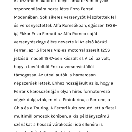
Az 1929-ben alapított céget amatõr versenyzõk
szponzorálására hozta létre Enzo Ferrari
Modenában. Sok sikeres versenyzõt készítettek fel
és versenyeztettek Alfa Romeókban, egészen 1938-
ig. Ekkor Enzo Ferrarit az Alfa Romeo saját
versenyrészlege élére nevezte ki.Az elsõ közúti
Ferrari, az 1,5 literes V12-es motorral szerelt 125S
jelzésû modell 1947-ben készült el. A cél az volt,
hogy a bevételbõl Enzo a versenyistállót
támogassa. Az utcai autók is hamarosan
népszerûek lettek. Ehhez hozzájárult az is, hogy a
Ferrarik karosszériáján olyan híres formatervezõ
cégek dolgoztak, mint a Pininfarina, a Bertone, a
Ghia és a Touring. A Ferrari kultuszautó lett a fiatal
multimilliomosok körében, a kis példányszámú
szériákat a hosszú várakozási idõ ellenére is