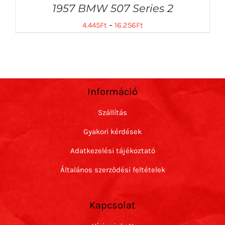
1957 BMW 507 Series 2
4.445
Ft
–
16.256
Ft
Információ
Szállítás
Gyakori kérdések
Adatkezelési tájékoztató
Általános szerződési feltételek
Kapcsolat