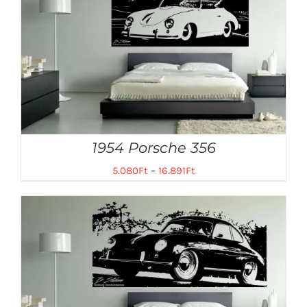
1954 Porsche 356
5.080
Ft
–
16.891
Ft