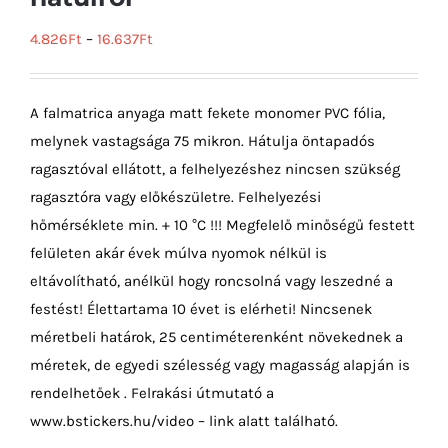
4.826
Ft
–
16.637
Ft
A falmatrica anyaga matt fekete monomer PVC fólia,
melynek vastagsága 75 mikron. Hátulja öntapadós
ragasztóval ellátott, a felhelyezéshez nincsen szükség
ragasztóra vagy előkészületre. Felhelyezési
hőmérséklete min. + 10 °C !!! Megfelelő minőségű festett
felületen akár évek múlva nyomok nélkül is
eltávolítható, anélkül hogy roncsolná vagy leszedné a
festést! Élettartama 10 évet is elérheti! Nincsenek
méretbeli határok, 25 centiméterenként növekednek a
méretek, de egyedi szélesség vagy magasság alapján is
rendelhetőek . Felrakási útmutató a
www.bstickers.hu/video – link alatt található.