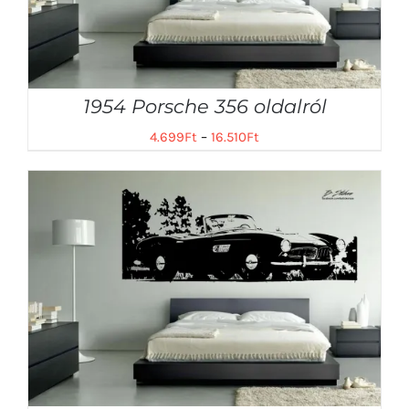
1954 Porsche 356 oldalról
4.699
Ft
–
16.510
Ft