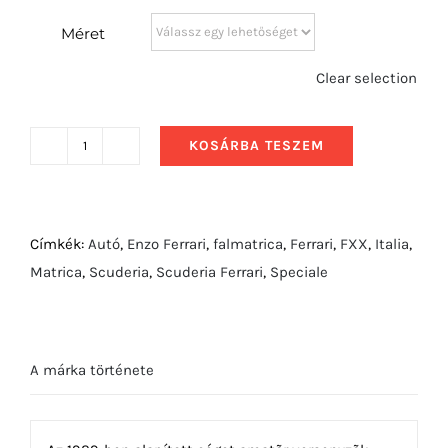
Méret
Clear selection
KOSÁRBA TESZEM
2019
Ferrari
488
Pista
Címkék:
Autó
,
Enzo Ferrari
,
falmatrica
,
Ferrari
,
FXX
,
Italia
,
hátulról
Matrica
,
Scuderia
,
Scuderia Ferrari
,
Speciale
mennyiség
A márka története