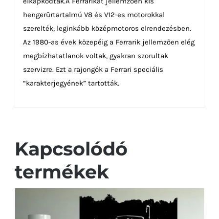
elkapkodták.A Ferrarikat jellemzõen kis
hengerûrtartalmú V8 és V12-es motorokkal
szerelték, leginkább középmotoros elrendezésben.
Az 1980-as évek közepéig a Ferrarik jellemzõen elég
megbízhatatlanok voltak, gyakran szorultak
szervizre. Ezt a rajongók a Ferrari speciális
“karakterjegyének” tartották.
Kapcsolódó
termékek