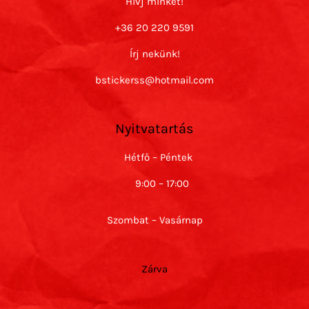
Hívj minket!
+36 20 220 9591
Írj nekünk!
bstickerss@hotmail.com
Nyitvatartás
Hétfő – Péntek
9:00 – 17:00
Szombat – Vasárnap
Zárva