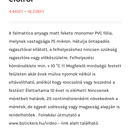
4.445
Ft
–
16.256
Ft
A falmatrica anyaga matt fekete monomer PVC fólia,
melynek vastagsága 75 mikron. Hátulja öntapadós
ragasztóval ellátott, a felhelyezéshez nincsen szükség
ragasztóra vagy előkészületre. Felhelyezési
hőmérséklete min. + 10 °C !!! Megfelelő minőségű festett
felületen akár évek múlva nyomok nélkül is
eltávolítható, anélkül hogy roncsolná vagy leszedné a
festést! Élettartama 10 évet is elérheti! Nincsenek
méretbeli határok, 25 centiméterenként növekednek a
méretek, de egyedi szélesség vagy magasság alapján is
rendelhetőek . Felrakási útmutató a
www.bstickers.hu/video – link alatt található.