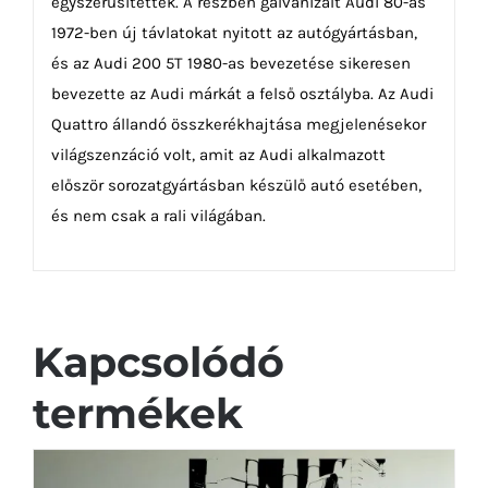
egyszerűsítettek. A részben galvanizált Audi 80-as
1972-ben új távlatokat nyitott az autógyártásban,
és az Audi 200 5T 1980-as bevezetése sikeresen
bevezette az Audi márkát a felső osztályba. Az Audi
Quattro állandó összkerékhajtása megjelenésekor
világszenzáció volt, amit az Audi alkalmazott
először sorozatgyártásban készülő autó esetében,
és nem csak a rali világában.
Kapcsolódó
termékek