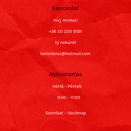
Kapcsolat
Hívj minket!
+36 20 220 9591
Írj nekünk!
bstickerss@hotmail.com
Nyitvatartás
Hétfő – Péntek
9:00 – 17:00
Szombat – Vasárnap