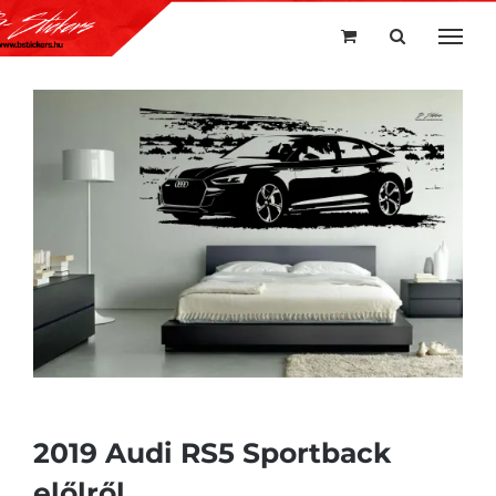
Kihagyás
2019 Audi RS5 Sportback
előlről