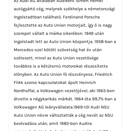
Az Audi AG általában Audiként ismert német
autógyártó cég, melynek székhelye a németországi
Ingolstadtban található. Ferdinand Porsche
fejlesztette az Auto Union motorjait, így ő is nagy
szerepet vállalt a márka sikerében. 1949 után
Ingolstadt lett az Auto Union központja. 1958-ban a
Mercedes-szel kötött szövetség hat év után
szétesett, mivel az Auto Union vezetősége
továbbra is a kétütemű motorokat részesítette
előnyben. Az Auto Union fő részvényese, Friedrich
Flikk szoros kapcsolatokat ápolt Heinrich
Nordhoffal, a Volkswagen vezetőjével, aki 1965-ben
átvette a négykarikás márkát. 1964 óta 99,7%-ban a
Volkswagen AG leányvállalata.1969-től Audi NSU
Auto Union névre változtatták a cég nevét az NSU
beolvadása után, amit 1985-ben Audira