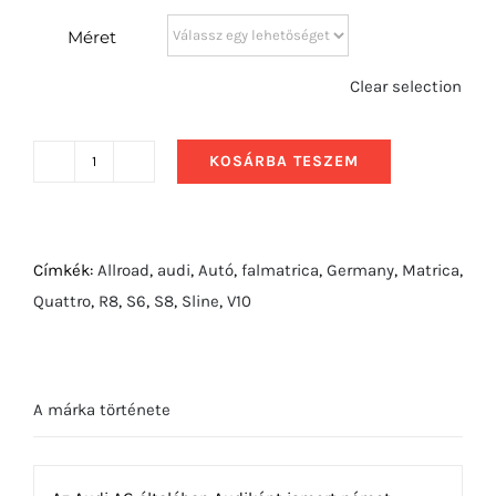
Méret
Clear selection
KOSÁRBA TESZEM
2019
Audi
RS5
Sportback
Címkék:
Allroad
,
audi
,
Autó
,
falmatrica
,
Germany
,
Matrica
,
előlről
Quattro
,
R8
,
S6
,
S8
,
Sline
,
V10
mennyiség
A márka története