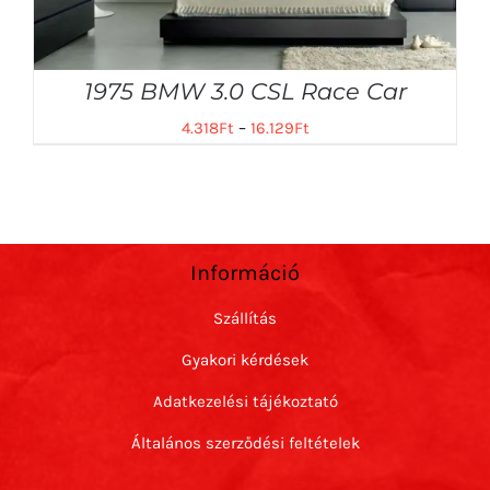
1975 BMW 3.0 CSL Race Car
4.318
Ft
–
16.129
Ft
Információ
Szállítás
Gyakori kérdések
Adatkezelési tájékoztató
Általános szerződési feltételek