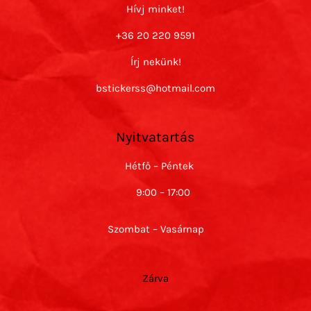
Hívj minket!
+36 20 220 9591
Írj nekünk!
bstickerss@hotmail.com
Nyitvatartás
Hétfő – Péntek
9:00 – 17:00
Szombat – Vasárnap
Zárva