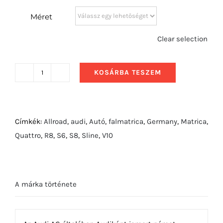
Méret
Clear selection
KOSÁRBA TESZEM
2016
Audi
RS3
Sportback
Címkék:
Allroad
,
audi
,
Autó
,
falmatrica
,
Germany
,
Matrica
,
hátulról
Quattro
,
R8
,
S6
,
S8
,
Sline
,
V10
mennyiség
A márka története