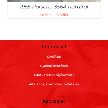
1955 Porsche 356A hátulról
4.953
Ft
–
16.891
Ft
Információ
Szállítás
Gyakori kérdések
Adatkezelési tájékoztató
Általános szerződési feltételek
Kapcsolat