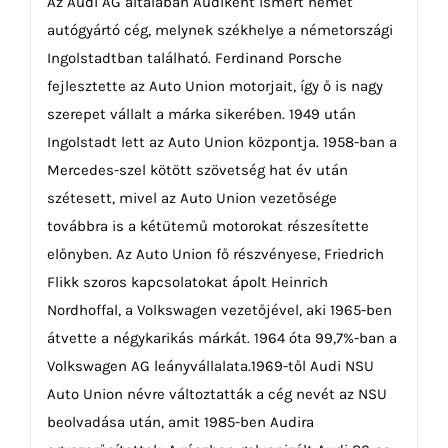
Az Audi AG általában Audiként ismert német
autógyártó cég, melynek székhelye a németországi
Ingolstadtban található. Ferdinand Porsche
fejlesztette az Auto Union motorjait, így ő is nagy
szerepet vállalt a márka sikerében. 1949 után
Ingolstadt lett az Auto Union központja. 1958-ban a
Mercedes-szel kötött szövetség hat év után
szétesett, mivel az Auto Union vezetősége
továbbra is a kétütemű motorokat részesítette
előnyben. Az Auto Union fő részvényese, Friedrich
Flikk szoros kapcsolatokat ápolt Heinrich
Nordhoffal, a Volkswagen vezetőjével, aki 1965-ben
átvette a négykarikás márkát. 1964 óta 99,7%-ban a
Volkswagen AG leányvállalata.1969-től Audi NSU
Auto Union névre változtatták a cég nevét az NSU
beolvadása után, amit 1985-ben Audira