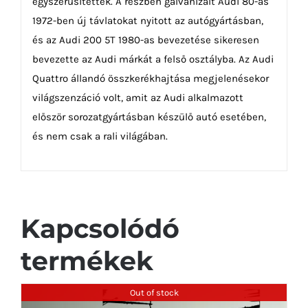
egyszerűsítettek. A részben galvanizált Audi 80-as
1972-ben új távlatokat nyitott az autógyártásban,
és az Audi 200 5T 1980-as bevezetése sikeresen
bevezette az Audi márkát a felső osztályba. Az Audi
Quattro állandó összkerékhajtása megjelenésekor
világszenzáció volt, amit az Audi alkalmazott
először sorozatgyártásban készülő autó esetében,
és nem csak a rali világában.
Kapcsolódó
termékek
Out of stock