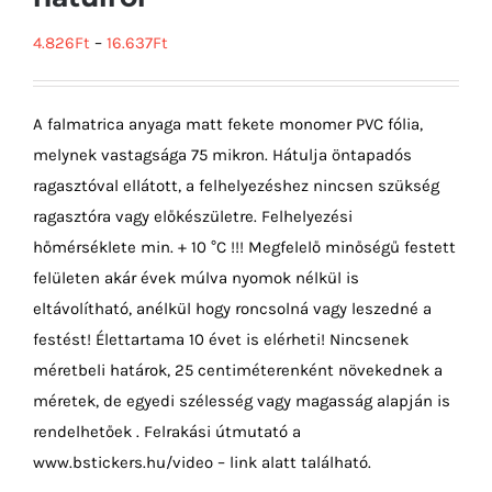
4.826
Ft
–
16.637
Ft
A falmatrica anyaga matt fekete monomer PVC fólia,
melynek vastagsága 75 mikron. Hátulja öntapadós
ragasztóval ellátott, a felhelyezéshez nincsen szükség
ragasztóra vagy előkészületre. Felhelyezési
hőmérséklete min. + 10 °C !!! Megfelelő minőségű festett
felületen akár évek múlva nyomok nélkül is
eltávolítható, anélkül hogy roncsolná vagy leszedné a
festést! Élettartama 10 évet is elérheti! Nincsenek
méretbeli határok, 25 centiméterenként növekednek a
méretek, de egyedi szélesség vagy magasság alapján is
rendelhetőek . Felrakási útmutató a
www.bstickers.hu/video – link alatt található.