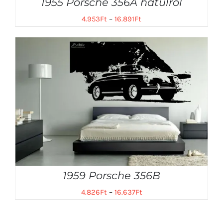
1955 Porsche 356A hátulról
4.953
Ft
–
16.891
Ft
1959 Porsche 356B
4.826
Ft
–
16.637
Ft