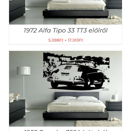
1972 Alfa Tipo 33 TT3 előlről
5.398
Ft
–
17.310
Ft