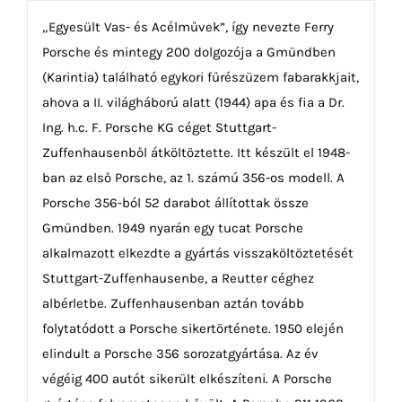
„Egyesült Vas- és Acélművek”, így nevezte Ferry
Porsche és mintegy 200 dolgozója a Gmündben
(Karintia) található egykori fűrészüzem fabarakkjait,
ahova a II. világháború alatt (1944) apa és fia a Dr.
Ing. h.c. F. Porsche KG céget Stuttgart-
Zuffenhausenből átköltöztette. Itt készült el 1948-
ban az első Porsche, az 1. számú 356-os modell. A
Porsche 356-ból 52 darabot állítottak össze
Gmündben. 1949 nyarán egy tucat Porsche
alkalmazott elkezdte a gyártás visszaköltöztetését
Stuttgart-Zuffenhausenbe, a Reutter céghez
albérletbe. Zuffenhausenban aztán tovább
folytatódott a Porsche sikertörténete. 1950 elején
elindult a Porsche 356 sorozatgyártása. Az év
végéig 400 autót sikerült elkészíteni. A Porsche