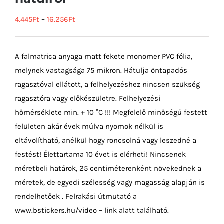
4.445
Ft
–
16.256
Ft
A falmatrica anyaga matt fekete monomer PVC fólia,
melynek vastagsága 75 mikron. Hátulja öntapadós
ragasztóval ellátott, a felhelyezéshez nincsen szükség
ragasztóra vagy előkészületre. Felhelyezési
hőmérséklete min. + 10 °C !!! Megfelelő minőségű festett
felületen akár évek múlva nyomok nélkül is
eltávolítható, anélkül hogy roncsolná vagy leszedné a
festést! Élettartama 10 évet is elérheti! Nincsenek
méretbeli határok, 25 centiméterenként növekednek a
méretek, de egyedi szélesség vagy magasság alapján is
rendelhetőek . Felrakási útmutató a
www.bstickers.hu/video – link alatt található.