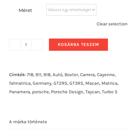
Méret
Clear selection
KOSÁRBA TESZEM
2015
Porsche
918
Spyder
Címkék:
718
,
911
,
918
,
Autó
,
Boxter
,
Carrera
,
Cayenne
,
hátulról
falmatrica
,
Germany
,
GT2RS
,
GT3RS
,
Macan
,
Matrica
,
mennyiség
Panamera
,
porsche
,
Porsche Design
,
Taycan
,
Turbo S
A márka története