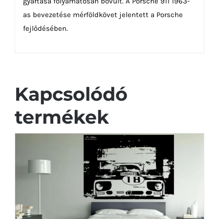
gyártása folyamatosan bővült. A Porsche 911 1963-
as bevezetése mérföldkövet jelentett a Porsche
fejlődésében.
Kapcsolódó
termékek