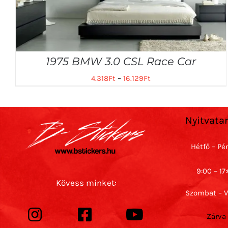
1975 BMW 3.0 CSL Race Car
4.318
Ft
–
16.129
Ft
Nyitvata
Hétfő – Pé
9:00 – 17
Kövess minket:
Szombat – 
Zárva