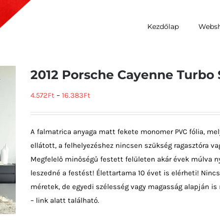
Kezdőlap
Webs
2012 Porsche Cayenne Turbo 
4.572
Ft
–
16.383
Ft
A falmatrica anyaga matt fekete monomer PVC fólia, mel
ellátott, a felhelyezéshez nincsen szükség ragasztóra vag
Megfelelő minőségű festett felületen akár évek múlva ny
leszedné a festést! Élettartama 10 évet is elérheti! Ni
méretek, de egyedi szélesség vagy magasság alapján is 
– link alatt található.