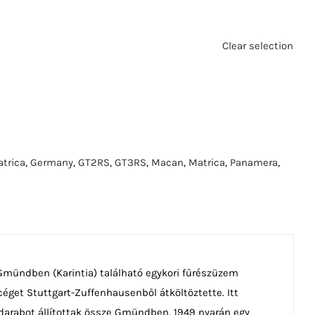
Clear selection
atrica
,
Germany
,
GT2RS
,
GT3RS
,
Macan
,
Matrica
,
Panamera
,
 Gmündben (Karintia) található egykori fűrészüzem
KG céget Stuttgart-Zuffenhausenből átköltöztette. Itt
 darabot állítottak össze Gmündben. 1949 nyarán egy