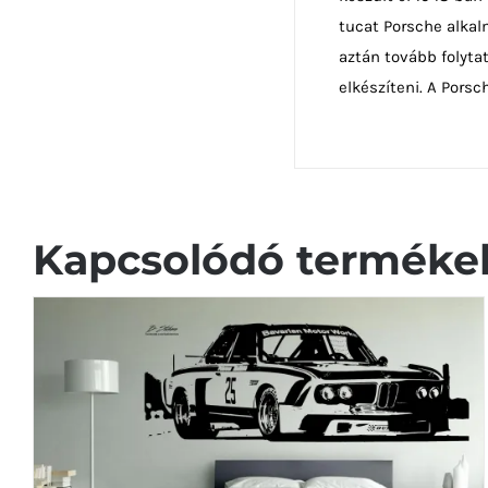
tucat Porsche alkal
aztán tovább folytat
elkészíteni. A Pors
Kapcsolódó terméke