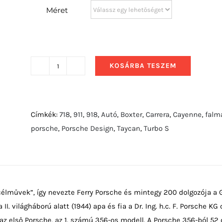
Méret
KOSÁRBA TESZEM
2012
Porsche
Cayenne
Turbo
Címkék:
718
,
911
,
918
,
Autó
,
Boxter
,
Carrera
,
Cayenne
,
falm
S
porsche
,
Porsche Design
,
Taycan
,
Turbo S
mennyiség
célművek”, így nevezte Ferry Porsche és mintegy 200 dolgozója a
 II. világháború alatt (1944) apa és fia a Dr. Ing. h.c. F. Porsche 
 az első Porsche, az 1. számú 356-os modell. A Porsche 356-ból 52