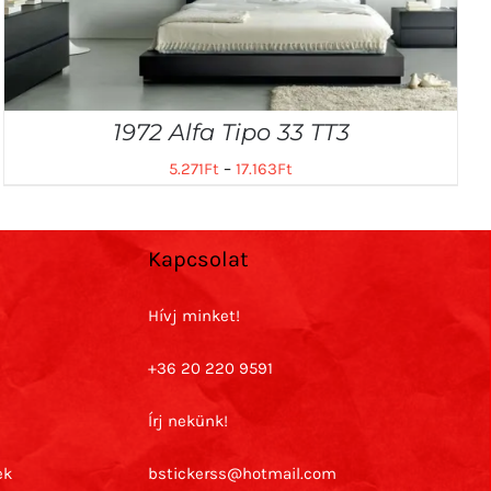
1972 Alfa Tipo 33 TT3
5.271
Ft
–
17.163
Ft
Kapcsolat
Hívj minket!
+36 20 220 9591
Írj nekünk!
ek
bstickerss@hotmail.com