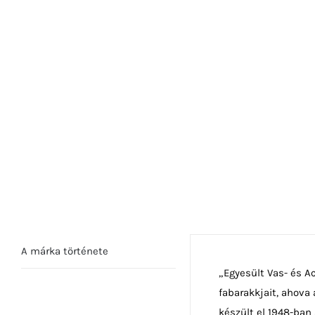
A márka története
„Egyesült Vas- és A
fabarakkjait, ahova a
készült el 1948-ban