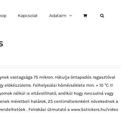
hop
Kapcsolat
Adataim
S
ynek vastagsága 75 mikron. Hátulja öntapadós ragasztóval
y előkészületre. Felhelyezési hőmérséklete min. + 10 °C !!!
omok nélkül is eltávolítható, anélkül hogy roncsolná vagy
ncsenek méretbeli határok, 25 centiméterenként növekednek a
rendelhetőek . Felrakási útmutató a www.bstickers.hu/video