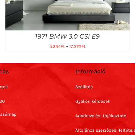
1971 BMW 3.0 CSi E9
5.334
Ft
–
17.272
Ft
rtás
Információ
ntek
Szállítás
:00
Gyakori kérdések
Vasárnap
Adatkezelési tájékoztató
Általános szerződési feltétel