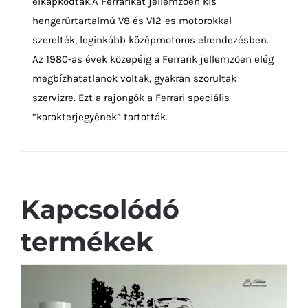
elkapkodták.A Ferrarikat jellemzõen kis
hengerûrtartalmú V8 és V12-es motorokkal
szerelték, leginkább középmotoros elrendezésben.
Az 1980-as évek közepéig a Ferrarik jellemzõen elég
megbízhatatlanok voltak, gyakran szorultak
szervizre. Ezt a rajongók a Ferrari speciális
“karakterjegyének” tartották.
Kapcsolódó
termékek