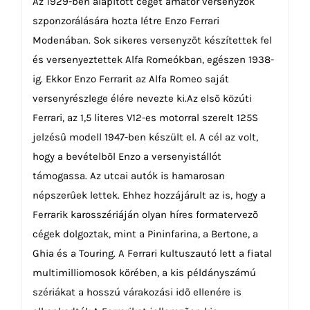
Az 1929-ben alapított céget amatõr versenyzõk
szponzorálására hozta létre Enzo Ferrari
Modenában. Sok sikeres versenyzõt készítettek fel
és versenyeztettek Alfa Romeókban, egészen 1938-
ig. Ekkor Enzo Ferrarit az Alfa Romeo saját
versenyrészlege élére nevezte ki.Az elsõ közúti
Ferrari, az 1,5 literes V12-es motorral szerelt 125S
jelzésû modell 1947-ben készült el. A cél az volt,
hogy a bevételbõl Enzo a versenyistállót
támogassa. Az utcai autók is hamarosan
népszerûek lettek. Ehhez hozzájárult az is, hogy a
Ferrarik karosszériáján olyan híres formatervezõ
cégek dolgoztak, mint a Pininfarina, a Bertone, a
Ghia és a Touring. A Ferrari kultuszautó lett a fiatal
multimilliomosok körében, a kis példányszámú
szériákat a hosszú várakozási idõ ellenére is