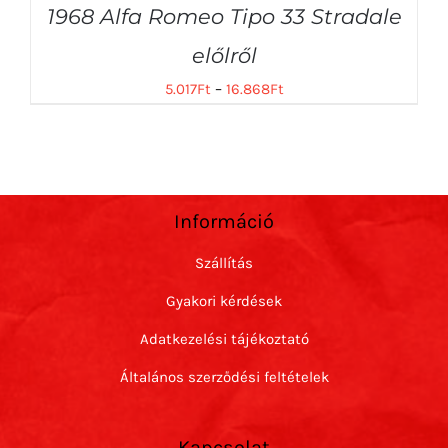
1968 Alfa Romeo Tipo 33 Stradale
előlről
5.017
Ft
–
16.868
Ft
Információ
Szállítás
Gyakori kérdések
Adatkezelési tájékoztató
Általános szerződési feltételek
Kapcsolat