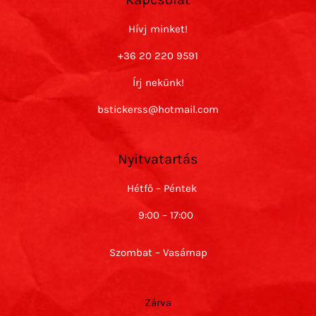
Hívj minket!
+36 20 220 9591
Írj nekünk!
bstickerss@hotmail.com
Nyitvatartás
Hétfő – Péntek
9:00 – 17:00
Szombat – Vasárnap
Zárva