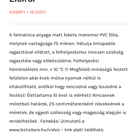
4.699
Ft
–
16.510
Ft
A falmatrica anyaga matt fekete monomer PVC fólia,
melynek vastagsága 75 mikron. Hátulja öntapadós
ragasztóval ellátott, a felhelyezéshez nincsen szükség
ragasztóra vagy előkészületre. Felhelyezési
hőmérséklete min. + 10 °C !!! Megfelelő minőségű festett
felületen akár évek múlva nyomok nélkül is
eltávolítható, anélkül hogy roncsolná vagy leszedné a
festést! Élettartama 10 évet is elérheti! Nincsenek
méretbeli határok, 25 centiméterenként növekednek a
méretek, de egyedi szélesség vagy magasság alapján is
rendelhetőek . Felrakási útmutató a
www.bstickers.hu/video – link alatt található.