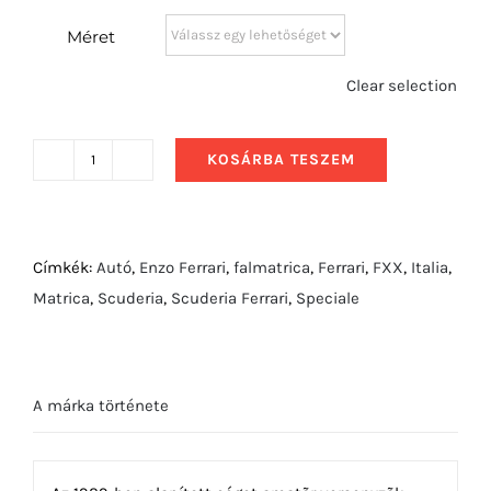
Méret
Clear selection
KOSÁRBA TESZEM
2012
Novitec
Rosso
Ferrari
Címkék:
Autó
,
Enzo Ferrari
,
falmatrica
,
Ferrari
,
FXX
,
Italia
,
FF
Matrica
,
Scuderia
,
Scuderia Ferrari
,
Speciale
Előlről
mennyiség
A márka története