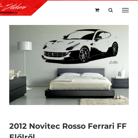
Kihagyás
2012 Novitec Rosso Ferrari FF
Előlről