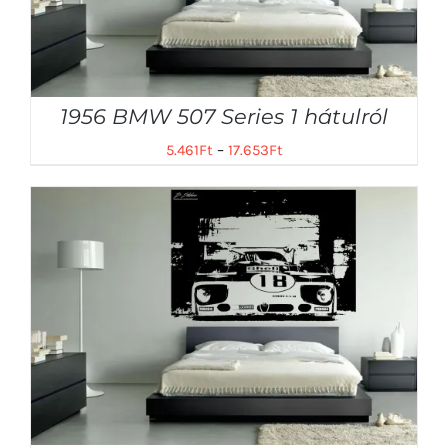
1956 BMW 507 Series 1 hátulról
5.461
Ft
–
17.653
Ft