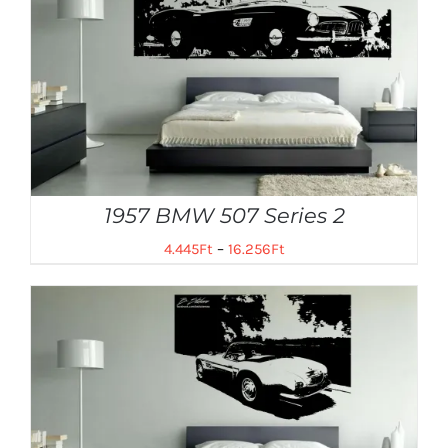
1957 BMW 507 Series 2
4.445
Ft
–
16.256
Ft