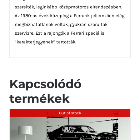
szerelték, leginkább középmotoros elrendezésben.
Az 1980-as évek közepéig a Ferrarik jellemzõen elég
megbízhatatlanok voltak, gyakran szorultak
szervizre. Ezt a rajongók a Ferrari speciális
“karakterjegyének” tartották.
Kapcsolódó
termékek
Out of stock