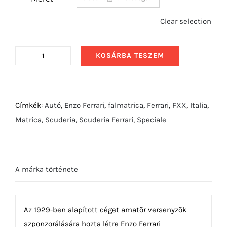
Clear selection
KOSÁRBA TESZEM
2012
Ferrari
SP12
EC
Címkék:
Autó
,
Enzo Ferrari
,
falmatrica
,
Ferrari
,
FXX
,
Italia
,
mennyiség
Matrica
,
Scuderia
,
Scuderia Ferrari
,
Speciale
A márka története
Az 1929-ben alapított céget amatõr versenyzõk
szponzorálására hozta létre Enzo Ferrari