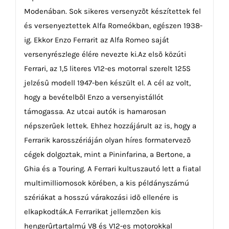
Modenában. Sok sikeres versenyzõt készítettek fel
és versenyeztettek Alfa Romeókban, egészen 1938-
ig. Ekkor Enzo Ferrarit az Alfa Romeo saját
versenyrészlege élére nevezte ki.Az elsõ közúti
Ferrari, az 1,5 literes V12-es motorral szerelt 125S
jelzésû modell 1947-ben készült el. A cél az volt,
hogy a bevételbõl Enzo a versenyistállót
támogassa. Az utcai autók is hamarosan
népszerûek lettek. Ehhez hozzájárult az is, hogy a
Ferrarik karosszériáján olyan híres formatervezõ
cégek dolgoztak, mint a Pininfarina, a Bertone, a
Ghia és a Touring. A Ferrari kultuszautó lett a fiatal
multimilliomosok körében, a kis példányszámú
szériákat a hosszú várakozási idõ ellenére is
elkapkodták.A Ferrarikat jellemzõen kis
hengerûrtartalmú V8 és V12-es motorokkal