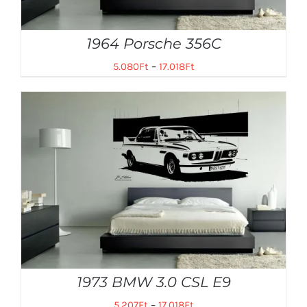
1964 Porsche 356C
5.080
Ft
–
17.018
Ft
1973 BMW 3.0 CSL E9
5.207
Ft
–
17.018
Ft