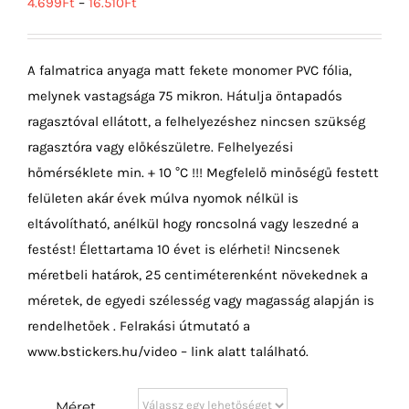
4.699
Ft
–
16.510
Ft
A falmatrica anyaga matt fekete monomer PVC fólia,
melynek vastagsága 75 mikron. Hátulja öntapadós
ragasztóval ellátott, a felhelyezéshez nincsen szükség
ragasztóra vagy előkészületre. Felhelyezési
hőmérséklete min. + 10 °C !!! Megfelelő minőségű festett
felületen akár évek múlva nyomok nélkül is
eltávolítható, anélkül hogy roncsolná vagy leszedné a
festést! Élettartama 10 évet is elérheti! Nincsenek
méretbeli határok, 25 centiméterenként növekednek a
méretek, de egyedi szélesség vagy magasság alapján is
rendelhetőek . Felrakási útmutató a
www.bstickers.hu/video – link alatt található.
Méret