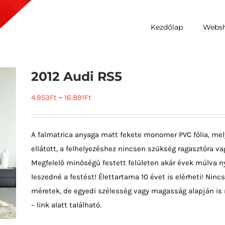
Kezdőlap
Webs
2012 Audi RS5
4.953
Ft
–
16.891
Ft
A falmatrica anyaga matt fekete monomer PVC fólia, mel
ellátott, a felhelyezéshez nincsen szükség ragasztóra vag
Megfelelő minőségű festett felületen akár évek múlva ny
leszedné a festést! Élettartama 10 évet is elérheti! Ni
méretek, de egyedi szélesség vagy magasság alapján is 
– link alatt található.