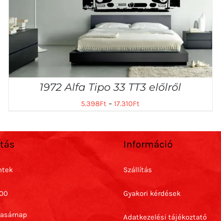
1972 Alfa Tipo 33 TT3 előlről
5.398
Ft
–
17.310
Ft
rtás
Információ
ntek
Szállítás
:00
Gyakori kérdések
Vasárnap
Adatkezelési tájékoztató