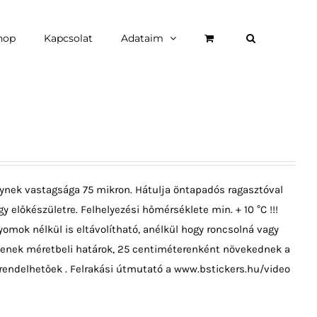
hop
Kapcsolat
Adataim
ynek vastagsága 75 mikron. Hátulja öntapadós ragasztóval
y előkészületre. Felhelyezési hőmérséklete min. + 10 °C !!!
omok nélkül is eltávolítható, anélkül hogy roncsolná vagy
ncsenek méretbeli határok, 25 centiméterenként növekednek a
rendelhetőek . Felrakási útmutató a www.bstickers.hu/video