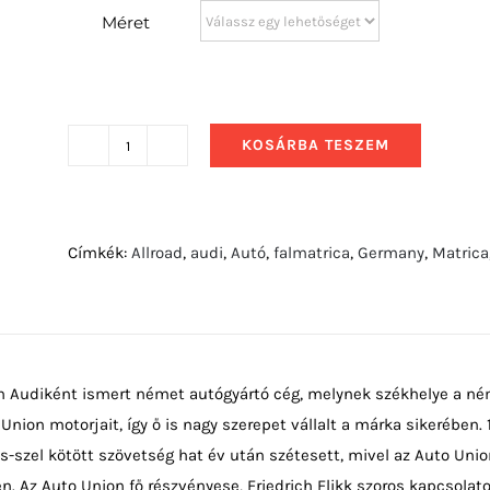
Méret
KOSÁRBA TESZEM
2012
Audi
RS5
mennyiség
Címkék:
Allroad
,
audi
,
Autó
,
falmatrica
,
Germany
,
Matrica
n Audiként ismert német autógyártó cég, melynek székhelye a ném
 Union motorjait, így ő is nagy szerepet vállalt a márka sikerében.
-szel kötött szövetség hat év után szétesett, mivel az Auto Uni
n. Az Auto Union fő részvényese, Friedrich Flikk szoros kapcsolat