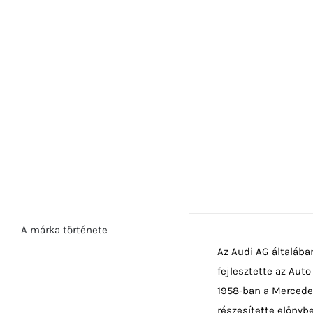
A márka története
Az Audi AG általába
fejlesztette az Auto
1958-ban a Mercedes
részesítette előnybe