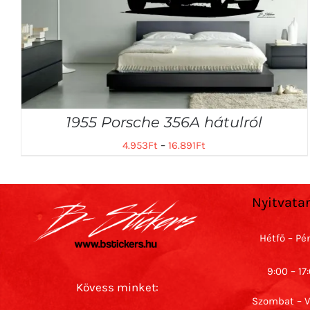
1955 Porsche 356A hátulról
4.953
Ft
–
16.891
Ft
Nyitvata
Hétfő – Pé
9:00 – 17
Kövess minket:
Szombat – 