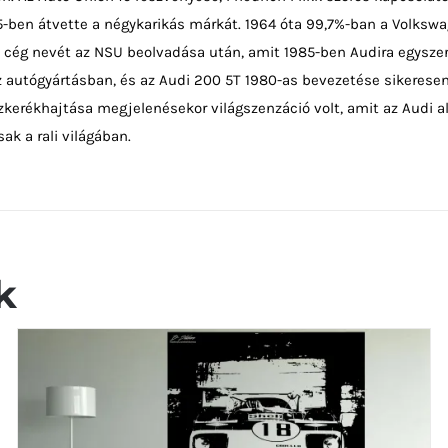
65-ben átvette a négykarikás márkát. 1964 óta 99,7%-ban a Volksw
a cég nevét az NSU beolvadása után, amit 1985-ben Audira egyszer
az autógyártásban, és az Audi 200 5T 1980-as bevezetése sikeresen
zkerékhajtása megjelenésekor világszenzáció volt, amit az Audi a
ak a rali világában.
k