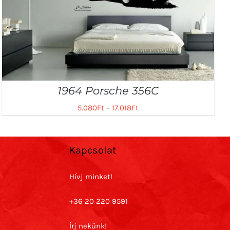
1964 Porsche 356C
5.080
Ft
–
17.018
Ft
Kapcsolat
Hívj minket!
+36 20 220 9591
Írj nekünk!