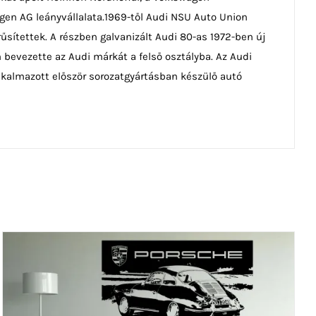
agen AG leányvállalata.1969-től Audi NSU Auto Union
űsítettek. A részben galvanizált Audi 80-as 1972-ben új
 bevezette az Audi márkát a felső osztályba. Az Audi
lkalmazott először sorozatgyártásban készülő autó