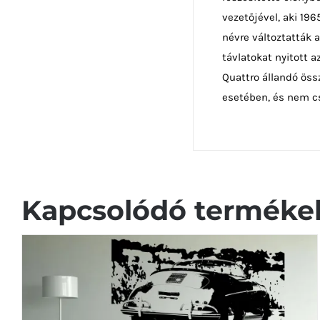
vezetőjével, aki 19
névre változtatták 
távlatokat nyitott 
Quattro állandó öss
esetében, és nem cs
Kapcsolódó terméke