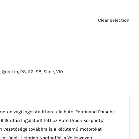
Clear selection
,
Quattro
,
R8
,
S6
,
S8
,
Sline
,
V10
etországi Ingolstadtban található. Ferdinand Porsche
 1949 után Ingolstadt lett az Auto Union központja.
on vezetősége továbbra is a kétütemű motorokat
okat ápolt Heinrich Nordhoffal, a Volkswagen