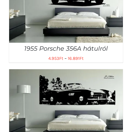
1955 Porsche 356A hátulról
4.953
Ft
–
16.891
Ft