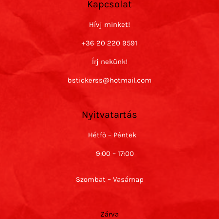
Kapcsolat
Hívj minket!
+36 20 220 9591
Írj nekünk!
bstickerss@hotmail.com
Nyitvatartás
Hétfő – Péntek
9:00 – 17:00
Szombat – Vasárnap
Zárva