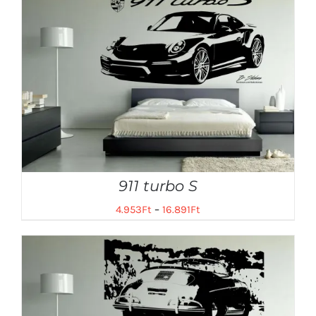
911 turbo S
4.953
Ft
–
16.891
Ft