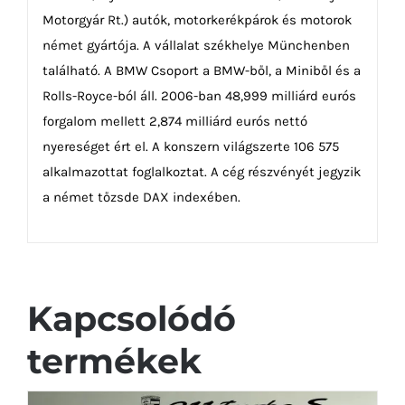
Motorgyár Rt.) autók, motorkerékpárok és motorok
német gyártója. A vállalat székhelye Münchenben
található. A BMW Csoport a BMW-ből, a Miniből és a
Rolls-Royce-ból áll. 2006-ban 48,999 milliárd eurós
forgalom mellett 2,874 milliárd eurós nettó
nyereséget ért el. A konszern világszerte 106 575
alkalmazottat foglalkoztat. A cég részvényét jegyzik
a német tőzsde DAX indexében.
Kapcsolódó
termékek