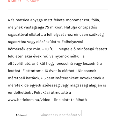
4.699
Ft
–
16.510
Ft
A falmatrica anyaga matt fekete monomer PVC fólia,
melynek vastagsága 75 mikron. Hátulja öntapadós
ragasztóval ellátott, a felhelyezéshez nincsen szükség
ragasztóra vagy előkészületre. Felhelyezési
hőmérséklete min. + 10 °C !!! Megfelelő minőségű festett
felületen akár évek múlva nyomok nélkül is
eltávolítható, anélkül hogy roncsolná vagy leszedné a
festést! Élettartama 10 évet is elérheti! Nincsenek
méretbeli határok, 25 centiméterenként növekednek a
méretek, de egyedi szélesség vagy magasság alapján is
rendelhetőek . Felrakási útmutató a
www.bstickers.hu/video – link alatt található.
Méret