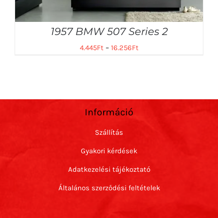
1957 BMW 507 Series 2
4.445
Ft
–
16.256
Ft
Információ
Szállítás
Gyakori kérdések
Adatkezelési tájékoztató
Általános szerződési feltételek