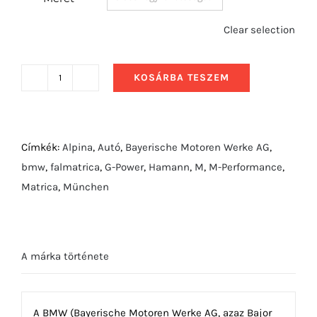
Clear selection
KOSÁRBA TESZEM
2011
BMW
5
Series
Címkék:
Alpina
,
Autó
,
Bayerische Motoren Werke AG
,
Touring
bmw
,
falmatrica
,
G-Power
,
Hamann
,
M
,
M-Performance
,
mennyiség
Matrica
,
München
A márka története
A BMW (Bayerische Motoren Werke AG, azaz Bajor