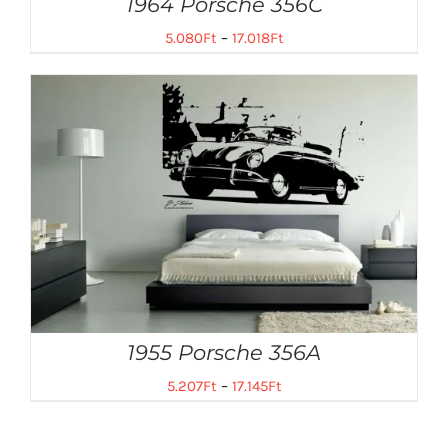
1964 Porsche 356C
5.080
Ft
–
17.018
Ft
1955 Porsche 356A
5.207
Ft
–
17.145
Ft