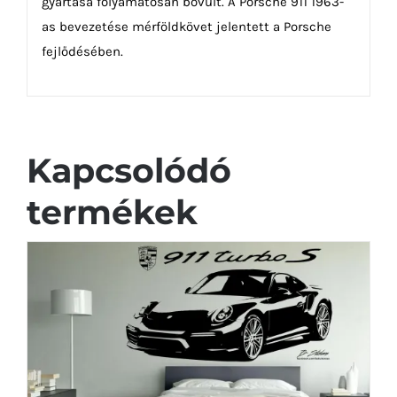
gyártása folyamatosan bővült. A Porsche 911 1963-
as bevezetése mérföldkövet jelentett a Porsche
fejlődésében.
Kapcsolódó
termékek