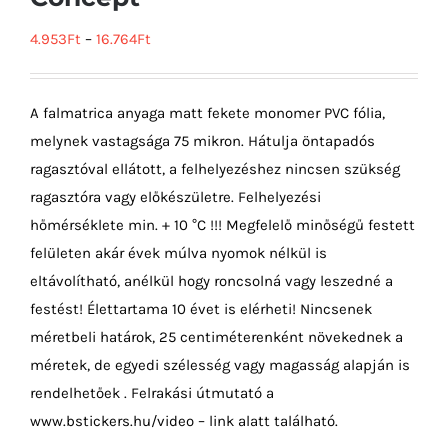
4.953
Ft
–
16.764
Ft
A falmatrica anyaga matt fekete monomer PVC fólia,
melynek vastagsága 75 mikron. Hátulja öntapadós
ragasztóval ellátott, a felhelyezéshez nincsen szükség
ragasztóra vagy előkészületre. Felhelyezési
hőmérséklete min. + 10 °C !!! Megfelelő minőségű festett
felületen akár évek múlva nyomok nélkül is
eltávolítható, anélkül hogy roncsolná vagy leszedné a
festést! Élettartama 10 évet is elérheti! Nincsenek
méretbeli határok, 25 centiméterenként növekednek a
méretek, de egyedi szélesség vagy magasság alapján is
rendelhetőek . Felrakási útmutató a
www.bstickers.hu/video – link alatt található.