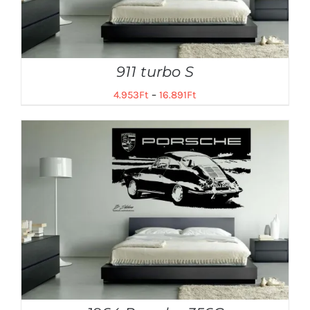
911 turbo S
4.953
Ft
–
16.891
Ft