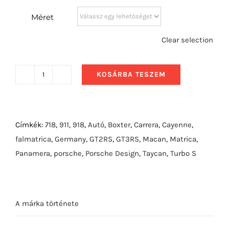
Méret
Clear selection
KOSÁRBA TESZEM
2010
Porsche
918
Spyder
Címkék:
718
,
911
,
918
,
Autó
,
Boxter
,
Carrera
,
Cayenne
,
Concept
falmatrica
,
Germany
,
GT2RS
,
GT3RS
,
Macan
,
Matrica
,
mennyiség
Panamera
,
porsche
,
Porsche Design
,
Taycan
,
Turbo S
A márka története