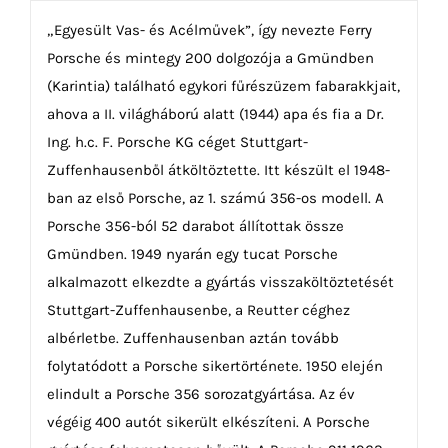
„Egyesült Vas- és Acélművek”, így nevezte Ferry
Porsche és mintegy 200 dolgozója a Gmündben
(Karintia) található egykori fűrészüzem fabarakkjait,
ahova a II. világháború alatt (1944) apa és fia a Dr.
Ing. h.c. F. Porsche KG céget Stuttgart-
Zuffenhausenből átköltöztette. Itt készült el 1948-
ban az első Porsche, az 1. számú 356-os modell. A
Porsche 356-ból 52 darabot állítottak össze
Gmündben. 1949 nyarán egy tucat Porsche
alkalmazott elkezdte a gyártás visszaköltöztetését
Stuttgart-Zuffenhausenbe, a Reutter céghez
albérletbe. Zuffenhausenban aztán tovább
folytatódott a Porsche sikertörténete. 1950 elején
elindult a Porsche 356 sorozatgyártása. Az év
végéig 400 autót sikerült elkészíteni. A Porsche