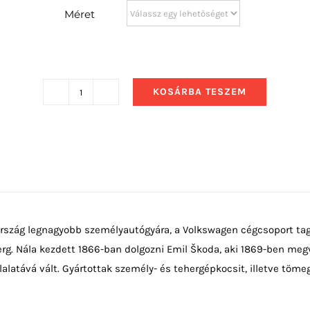
Méret
KOSÁRBA TESZEM
2009
Skoda
Octavia
RS
Kombi
mennyiség
szág legnagyobb személyautógyára, a Volkswagen cégcsoport tagja
g. Nála kezdett 1866-ban dolgozni Emil Škoda, aki 1869-ben megv
lalatává vált. Gyártottak személy- és tehergépkocsit, illetve töm