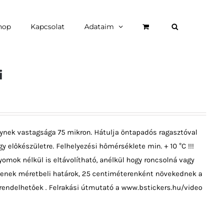
hop
Kapcsolat
Adataim
i
ynek vastagsága 75 mikron. Hátulja öntapadós ragasztóval
y előkészületre. Felhelyezési hőmérséklete min. + 10 °C !!!
omok nélkül is eltávolítható, anélkül hogy roncsolná vagy
ncsenek méretbeli határok, 25 centiméterenként növekednek a
rendelhetőek . Felrakási útmutató a www.bstickers.hu/video