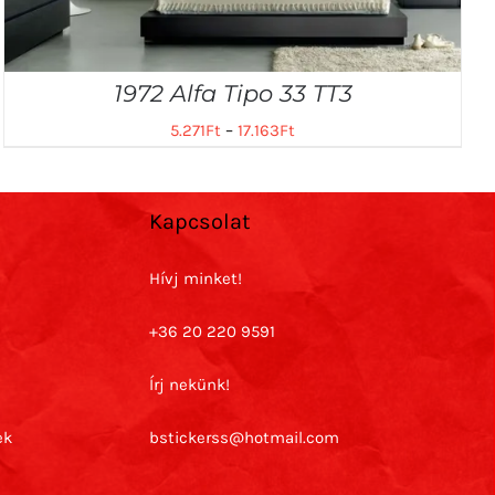
1972 Alfa Tipo 33 TT3
5.271
Ft
–
17.163
Ft
Kapcsolat
Hívj minket!
+36 20 220 9591
Írj nekünk!
ek
bstickerss@hotmail.com