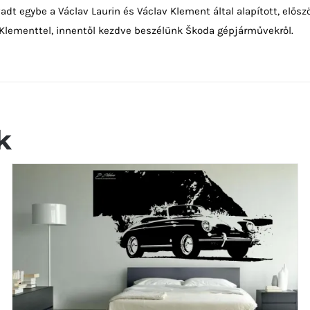
vadt egybe a Václav Laurin és Václav Klement által alapított, elős
 Klementtel, innentől kezdve beszélünk Škoda gépjárművekről.
k