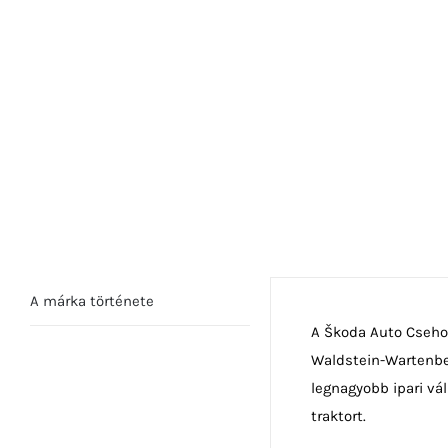
A márka története
A Škoda Auto Csehor
Waldstein-Wartenber
legnagyobb ipari vál
traktort.