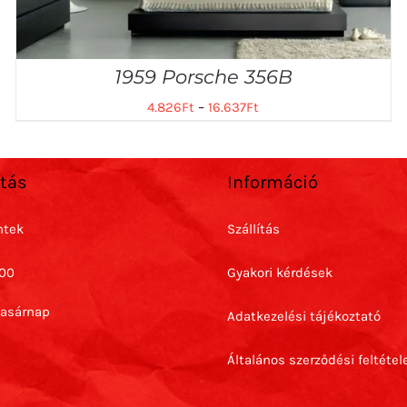
1959 Porsche 356B
4.826
Ft
–
16.637
Ft
rtás
Információ
ntek
Szállítás
:00
Gyakori kérdések
Vasárnap
Adatkezelési tájékoztató
Általános szerződési feltétel