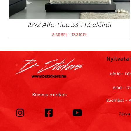
1972 Alfa Tipo 33 TT3 előlről
5.398
Ft
–
17.310
Ft
Nyitvata
Hétfő – Pé
9:00 – 17
Kövess minket:
Szombat – 
Zárva