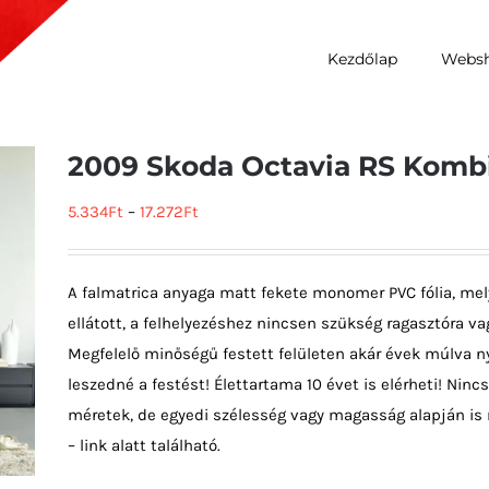
Kezdőlap
Webs
2009 Skoda Octavia RS Komb
5.334
Ft
–
17.272
Ft
A falmatrica anyaga matt fekete monomer PVC fólia, mel
ellátott, a felhelyezéshez nincsen szükség ragasztóra vag
Megfelelő minőségű festett felületen akár évek múlva ny
leszedné a festést! Élettartama 10 évet is elérheti! Ni
méretek, de egyedi szélesség vagy magasság alapján is 
– link alatt található.