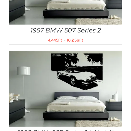
1957 BMW 507 Series 2
4.445
Ft
–
16.256
Ft