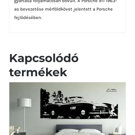
gyártása folyamatosan bővült. A Porsche 911 1963-
as bevezetése mérföldkövet jelentett a Porsche
fejlődésében.
Kapcsolódó
termékek