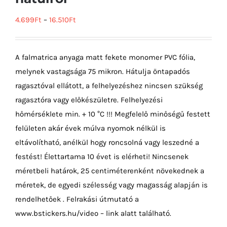
4.699
Ft
–
16.510
Ft
A falmatrica anyaga matt fekete monomer PVC fólia,
melynek vastagsága 75 mikron. Hátulja öntapadós
ragasztóval ellátott, a felhelyezéshez nincsen szükség
ragasztóra vagy előkészületre. Felhelyezési
hőmérséklete min. + 10 °C !!! Megfelelő minőségű festett
felületen akár évek múlva nyomok nélkül is
eltávolítható, anélkül hogy roncsolná vagy leszedné a
festést! Élettartama 10 évet is elérheti! Nincsenek
méretbeli határok, 25 centiméterenként növekednek a
méretek, de egyedi szélesség vagy magasság alapján is
rendelhetőek . Felrakási útmutató a
www.bstickers.hu/video – link alatt található.