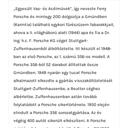
„Egyesült Vas- és Acélművek”, így nevezte Ferry
Porsche és mintegy 200 dolgozója a Gmündben
(Karintia) található egykori fűrészüzem fabarakkjait,
ahova a II. világháború alatt (1944) apa és fia a Dr.
Ing. h.c. F. Porsche KG céget Stuttgart-
Zuffenhausenből átköltöztette. Itt készült el 1948-
ban az első Porsche, az 1. számú 356-os modell. A
Porsche 356-ból 52 darabot állítottak össze
Gmündben. 1949 nyarán egy tucat Porsche
alkalmazott elkezdte a gyártás visszaköltöztetését
Stuttgart-Zuffenhausenbe, a Reutter céghez
albérletbe. Zuffenhausenban aztán tovább
folytatódott a Porsche sikertörténete. 1950 elején
elindult a Porsche 356 sorozatgyártása. Az év
végéig 400 autót sikerült elkészíteni. A Porsche