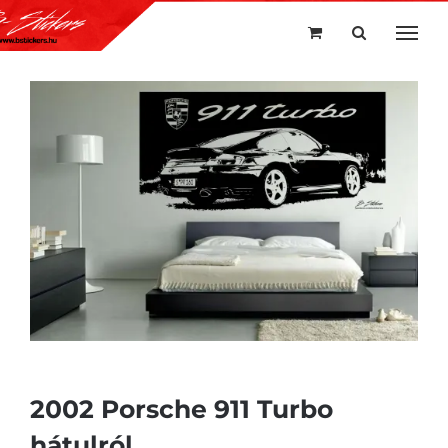
Kihagyás
2002 Porsche 911 Turbo
hátulról