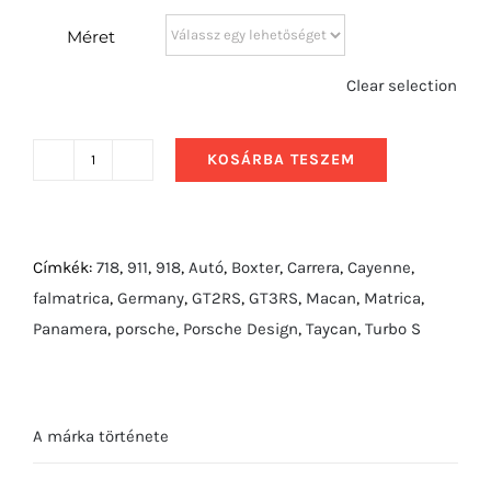
Méret
Clear selection
KOSÁRBA TESZEM
2002
Porsche
911
Turbo
Címkék:
718
,
911
,
918
,
Autó
,
Boxter
,
Carrera
,
Cayenne
,
hátulról
falmatrica
,
Germany
,
GT2RS
,
GT3RS
,
Macan
,
Matrica
,
mennyiség
Panamera
,
porsche
,
Porsche Design
,
Taycan
,
Turbo S
A márka története