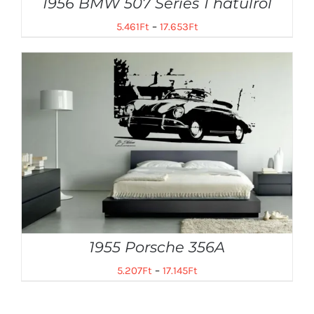
1956 BMW 507 Series 1 hátulról
5.461
Ft
–
17.653
Ft
1955 Porsche 356A
5.207
Ft
–
17.145
Ft