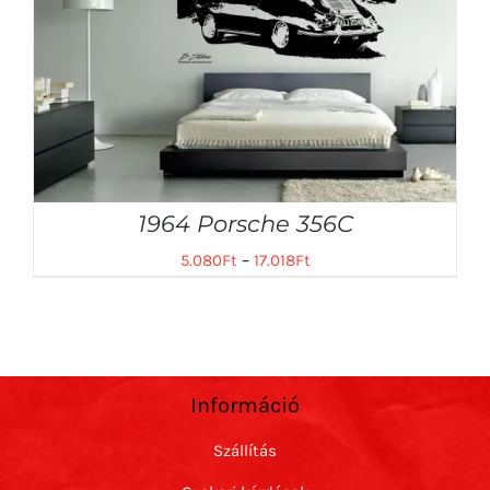
1964 Porsche 356C
5.080
Ft
–
17.018
Ft
Információ
Szállítás