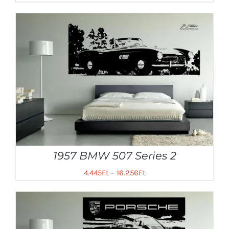
1957 BMW 507 Series 2
4.445
Ft
–
16.256
Ft