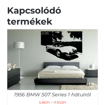
Kapcsolódó
termékek
1956 BMW 507 Series 1 hátulról
5.461
Ft
–
17.653
Ft