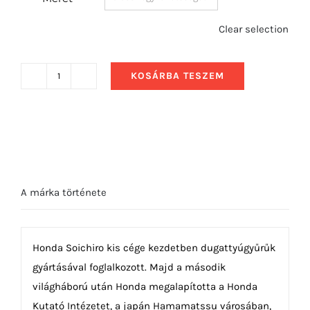
Clear selection
KOSÁRBA TESZEM
2001
Honda
NSX
Hátulról
mennyiség
A márka története
Honda Soichiro kis cége kezdetben dugattyúgyűrűk
gyártásával foglalkozott. Majd a második
világháború után Honda megalapította a Honda
Kutató Intézetet, a japán Hamamatssu városában,