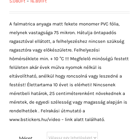
5.080
Ft
–
16.891
Ft
A falmatrica anyaga matt fekete monomer PVC fólia,
melynek vastagsága 75 mikron. Hátulja öntapadós
ragasztóval ellátott, a felhelyezéshez nincsen szükség
ragasztóra vagy előkészületre. Felhelyezési
hőmérséklete min. + 10 °C !!! Megfelelő minőségű festett
felületen akár évek múlva nyomok nélkül is
eltávolítható, anélkül hogy roncsolná vagy leszedné a
festést! Élettartama 10 évet is elérheti! Nincsenek
méretbeli határok, 25 centiméterenként növekednek a
méretek, de egyedi szélesség vagy magasság alapján is
rendelhetőek . Felrakási útmutató a
www.bstickers.hu/video – link alatt található.
Méret