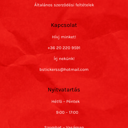
Általános szerződési feltételek
Kapcsolat
Hívj minket!
+36 20 220 9591
Írj nekünk!
bstickerss@hotmail.com
Nyitvatartás
Hétfő – Péntek
9:00 – 17:00
Szombat – Vasárnap