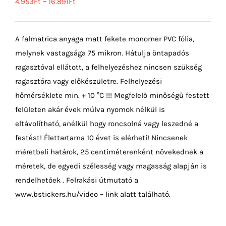
4.953
Ft
–
16.891
Ft
A falmatrica anyaga matt fekete monomer PVC fólia,
melynek vastagsága 75 mikron. Hátulja öntapadós
ragasztóval ellátott, a felhelyezéshez nincsen szükség
ragasztóra vagy előkészületre. Felhelyezési
hőmérséklete min. + 10 °C !!! Megfelelő minőségű festett
felületen akár évek múlva nyomok nélkül is
eltávolítható, anélkül hogy roncsolná vagy leszedné a
festést! Élettartama 10 évet is elérheti! Nincsenek
méretbeli határok, 25 centiméterenként növekednek a
méretek, de egyedi szélesség vagy magasság alapján is
rendelhetőek . Felrakási útmutató a
www.bstickers.hu/video – link alatt található.