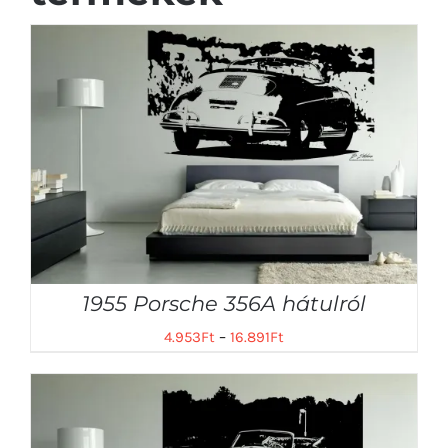
1955 Porsche 356A hátulról
4.953
Ft
–
16.891
Ft