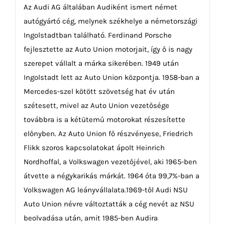
Az Audi AG általában Audiként ismert német
autógyártó cég, melynek székhelye a németországi
Ingolstadtban található. Ferdinand Porsche
fejlesztette az Auto Union motorjait, így ő is nagy
szerepet vállalt a márka sikerében. 1949 után
Ingolstadt lett az Auto Union központja. 1958-ban a
Mercedes-szel kötött szövetség hat év után
szétesett, mivel az Auto Union vezetősége
továbbra is a kétütemű motorokat részesítette
előnyben. Az Auto Union fő részvényese, Friedrich
Flikk szoros kapcsolatokat ápolt Heinrich
Nordhoffal, a Volkswagen vezetőjével, aki 1965-ben
átvette a négykarikás márkát. 1964 óta 99,7%-ban a
Volkswagen AG leányvállalata.1969-től Audi NSU
Auto Union névre változtatták a cég nevét az NSU
beolvadása után, amit 1985-ben Audira