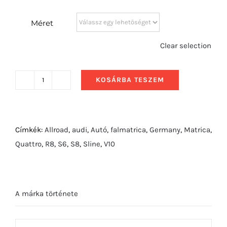
Méret
Clear selection
KOSÁRBA TESZEM
1995
Audi
A6
Avant
Címkék:
Allroad
,
audi
,
Autó
,
falmatrica
,
Germany
,
Matrica
,
mennyiség
Quattro
,
R8
,
S6
,
S8
,
Sline
,
V10
A márka története