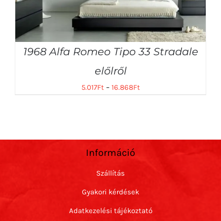
1968 Alfa Romeo Tipo 33 Stradale
előlről
5.017
Ft
–
16.868
Ft
Információ
Szállítás
Gyakori kérdések
Adatkezelési tájékoztató