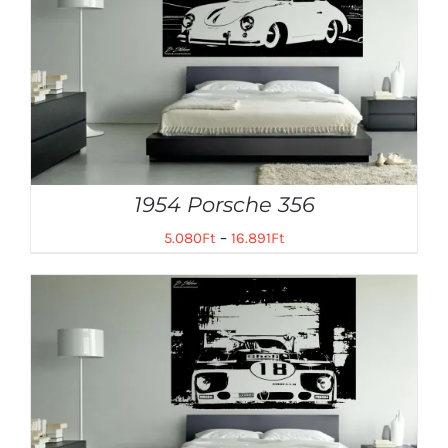
1954 Porsche 356
5.080
Ft
–
16.891
Ft