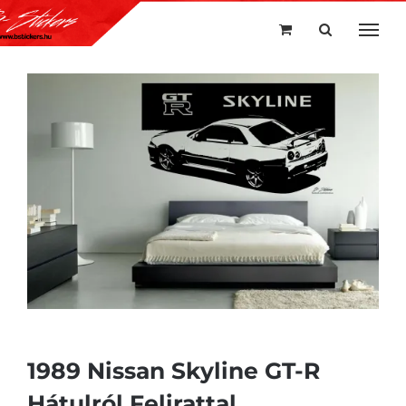
Kihagyás
1989 Nissan Skyline GT-R
Hátulról Felirattal