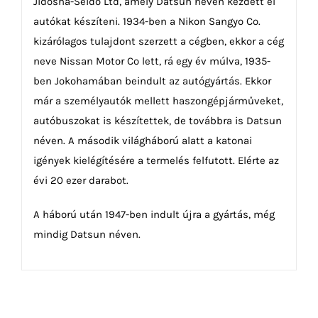
Jidosha-Seido Ltd, amely Datsun néven kezdett el
autókat készíteni. 1934-ben a Nikon Sangyo Co.
kizárólagos tulajdont szerzett a cégben, ekkor a cég
neve Nissan Motor Co lett, rá egy év múlva, 1935-
ben Jokohamában beindult az autógyártás. Ekkor
már a személyautók mellett haszongépjárműveket,
autóbuszokat is készítettek, de továbbra is Datsun
néven. A második világháború alatt a katonai
igények kielégítésére a termelés felfutott. Elérte az
évi 20 ezer darabot.
A háború után 1947-ben indult újra a gyártás, még
mindig Datsun néven.