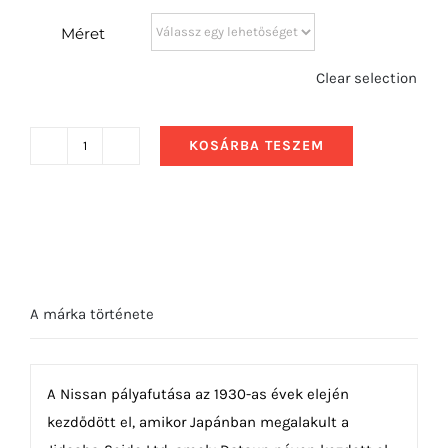
Méret
Clear selection
KOSÁRBA TESZEM
1989
Nissan
Skyline
GT-
R
Hátulról
A márka története
Felirattal
mennyiség
A Nissan pályafutása az 1930-as évek elején
kezdődött el, amikor Japánban megalakult a