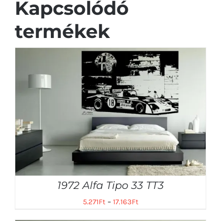
Kapcsolódó
termékek
1972 Alfa Tipo 33 TT3
5.271
Ft
–
17.163
Ft