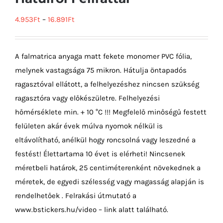
4.953
Ft
–
16.891
Ft
A falmatrica anyaga matt fekete monomer PVC fólia,
melynek vastagsága 75 mikron. Hátulja öntapadós
ragasztóval ellátott, a felhelyezéshez nincsen szükség
ragasztóra vagy előkészületre. Felhelyezési
hőmérséklete min. + 10 °C !!! Megfelelő minőségű festett
felületen akár évek múlva nyomok nélkül is
eltávolítható, anélkül hogy roncsolná vagy leszedné a
festést! Élettartama 10 évet is elérheti! Nincsenek
méretbeli határok, 25 centiméterenként növekednek a
méretek, de egyedi szélesség vagy magasság alapján is
rendelhetőek . Felrakási útmutató a
www.bstickers.hu/video – link alatt található.