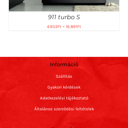
911 turbo S
4.953
Ft
–
16.891
Ft
Információ
Szállítás
Gyakori kérdések
Adatkezelési tájékoztató
Általános szerződési feltételek