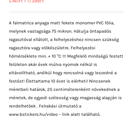
5.461
Ft
–
17.399
Ft
A falmatrica anyaga matt fekete monomer PVC fólia,
melynek vastagsága 75 mikron. Hátulja öntapadós
ragasztóval ellátott, a felhelyezéshez nincsen szükség
ragasztóra vagy előkészületre. Felhelyezési
hőmérséklete min. + 10 °C !!! Megfelelő minőségű festett
felületen akár évek múlva nyomok nélkül is
eltávolítható, anélkül hogy roncsolná vagy leszedné a
festést! Élettartama 10 évet is elérheti! Nincsenek
méretbeli határok, 25 centiméterenként növekednek a
méretek, de egyedi szélesség vagy magasság alapján is
rendelhetőek . Felrakási útmutató a
www.bstickers.hu/video – link alatt található.