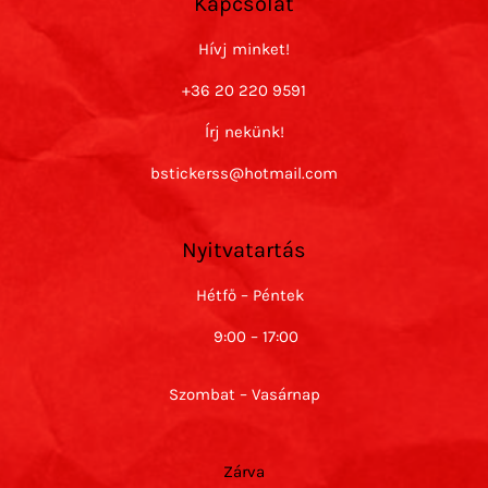
Kapcsolat
Hívj minket!
+36 20 220 9591
Írj nekünk!
bstickerss@hotmail.com
Nyitvatartás
Hétfő – Péntek
9:00 – 17:00
Szombat – Vasárnap
Zárva