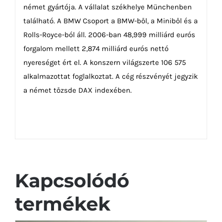
német gyártója. A vállalat székhelye Münchenben
található. A BMW Csoport a BMW-ből, a Miniből és a
Rolls-Royce-ból áll. 2006-ban 48,999 milliárd eurós
forgalom mellett 2,874 milliárd eurós nettó
nyereséget ért el. A konszern világszerte 106 575
alkalmazottat foglalkoztat. A cég részvényét jegyzik
a német tőzsde DAX indexében.
Kapcsolódó
termékek