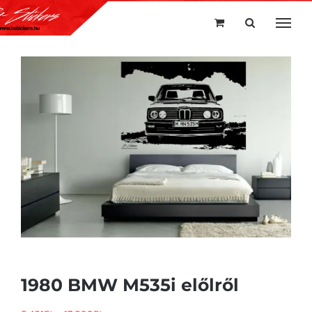
Kihagyás
1980 BMW M535i előlről