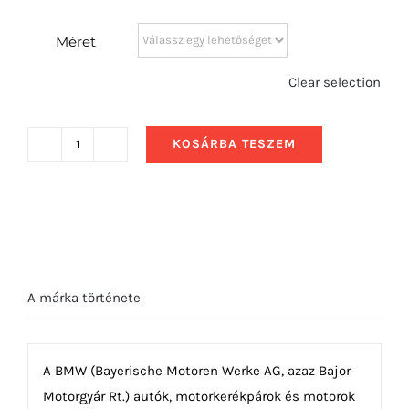
Méret
Clear selection
KOSÁRBA TESZEM
1980
BMW
M535i
előlről
mennyiség
A márka története
A BMW (Bayerische Motoren Werke AG, azaz Bajor
Motorgyár Rt.) autók, motorkerékpárok és motorok