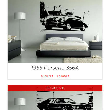
1955 Porsche 356A
5.207
Ft
–
17.145
Ft
Out of stock